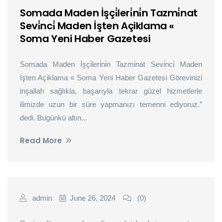
Somada Maden İşçi̇leri̇ni̇n Tazmi̇nat
Sevi̇nci̇ Maden İşten Açiklama «
Soma Yeni Haber Gazetesi
Somada Maden İşçi̇leri̇ni̇n Tazmi̇nat Sevi̇nci̇ Maden
İşten Açiklama « Soma Yeni Haber Gazetesi Görevinizi
inşallah sağlıkla, başarıyla tekrar güzel hizmetlerle
ilimizde uzun bir süre yapmanızı temenni ediyoruz.”
dedi. Bugünkü altın...
Read More
admin
June 26, 2024
(0)