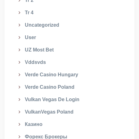
Tr 2
Tr 4
Uncategorized
User
UZ Most Bet
Vddsvds
Verde Casino Hungary
Verde Casino Poland
Vulkan Vegas De Login
VulkanVegas Poland
Казино
Форекс Брокеры