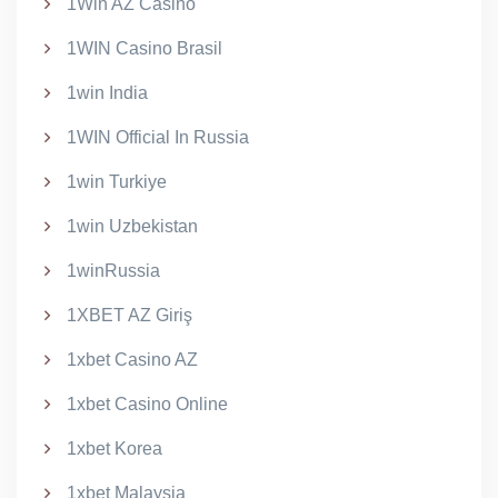
1Win AZ Casino
1WIN Casino Brasil
1win India
1WIN Official In Russia
1win Turkiye
1win Uzbekistan
1winRussia
1XBET AZ Giriş
1xbet Casino AZ
1xbet Casino Online
1xbet Korea
1xbet Malaysia