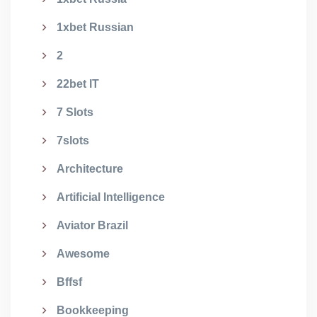
1xbet Russian
2
22bet IT
7 Slots
7slots
Architecture
Artificial Intelligence
Aviator Brazil
Awesome
Bffsf
Bookkeeping