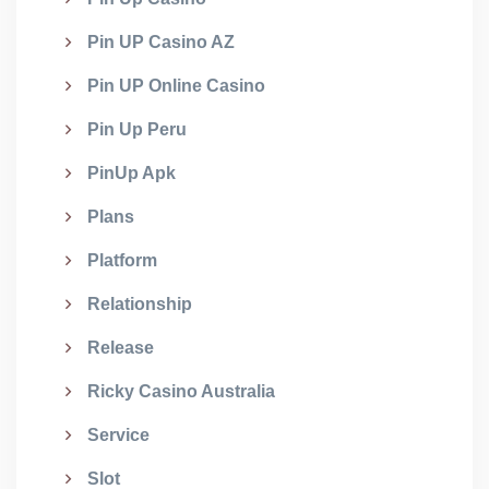
Pin UP Casino AZ
Pin UP Online Casino
Pin Up Peru
PinUp Apk
Plans
Platform
Relationship
Release
Ricky Casino Australia
Service
Slot