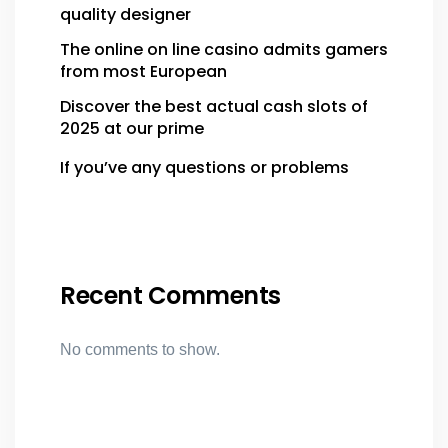
quality designer
The online on line casino admits gamers
from most European
Discover the best actual cash slots of
2025 at our prime
If you’ve any questions or problems
Recent Comments
No comments to show.