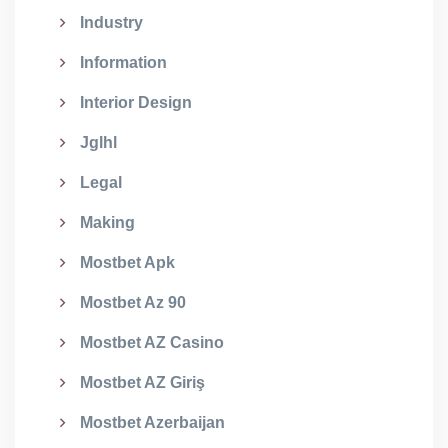
Industry
Information
Interior Design
Jglhl
Legal
Making
Mostbet Apk
Mostbet Az 90
Mostbet AZ Casino
Mostbet AZ Giriş
Mostbet Azerbaijan