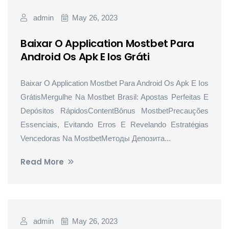
admin
May 26, 2023
Baixar O Application Mostbet Para
Android Os Apk E Ios Gráti
Baixar O Application Mostbet Para Android Os Apk E Ios
GrátisMergulhe Na Mostbet Brasil: Apostas Perfeitas E
Depósitos RápidosContentBônus MostbetPrecauções
Essenciais, Evitando Erros E Revelando Estratégias
Vencedoras Na MostbetМетоды Депозита...
Read More
admin
May 26, 2023