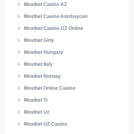
Mostbet Casino AZ
Mostbet Casino Azerbaycan
Mostbet Casino UZ Online
Mostbet Giriş
Mostbet Hungary
Mostbet Italy
Mostbet Norway
Mostbet Online Casino
Mostbet Tr
Mostbet Uz
Mostbet UZ Casino