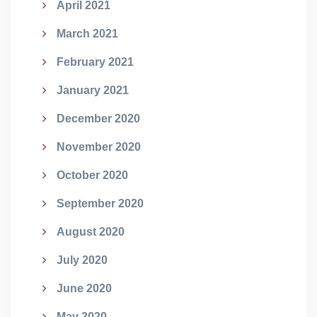
April 2021
March 2021
February 2021
January 2021
December 2020
November 2020
October 2020
September 2020
August 2020
July 2020
June 2020
May 2020