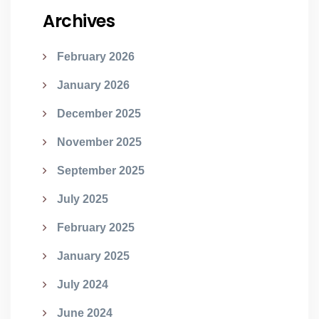
Archives
February 2026
January 2026
December 2025
November 2025
September 2025
July 2025
February 2025
January 2025
July 2024
June 2024