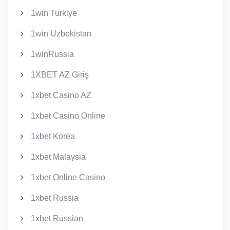
1win Turkiye
1win Uzbekistan
1winRussia
1XBET AZ Giriş
1xbet Casino AZ
1xbet Casino Online
1xbet Korea
1xbet Malaysia
1xbet Online Casino
1xbet Russia
1xbet Russian