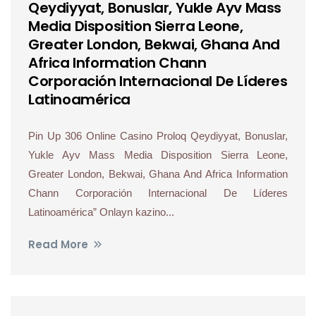
Qeydiyyat, Bonuslar, Yukle Ayv Mass
Media Disposition Sierra Leone,
Greater London, Bekwai, Ghana And
Africa Information Chann
Corporación Internacional De Líderes
Latinoamérica
Pin Up 306 Online Casino Proloq Qeydiyyat, Bonuslar,
Yukle Ayv Mass Media Disposition Sierra Leone,
Greater London, Bekwai, Ghana And Africa Information
Chann Corporación Internacional De Líderes
Latinoamérica” Onlayn kazino...
Read More