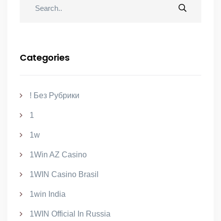
Categories
! Без Рубрики
1
1w
1Win AZ Casino
1WIN Casino Brasil
1win India
1WIN Official In Russia