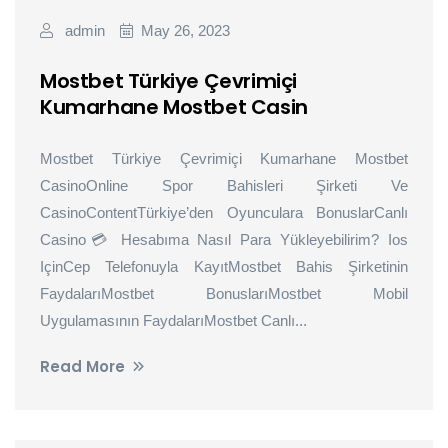
admin
May 26, 2023
Mostbet Türkiye Çevrimiçi
Kumarhane Mostbet Casin
Mostbet Türkiye Çevrimiçi Kumarhane Mostbet
CasinoOnline Spor Bahisleri Şirketi Ve
CasinoContentTürkiye’den Oyunculara BonuslarCanlı
Casino💳 Hesabıma Nasıl Para Yükleyebilirim? Ios
IçinCep Telefonuyla KayıtMostbet Bahis Şirketinin
FaydalarıMostbet BonuslarıMostbet Mobil
Uygulamasının FaydalarıMostbet Canlı...
Read More