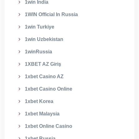
1win India
1WIN Official In Russia
1win Turkiye
1win Uzbekistan
1winRussia
1XBET AZ Giriş
1xbet Casino AZ
1xbet Casino Online
1xbet Korea
1xbet Malaysia
1xbet Online Casino
1xbet Russia