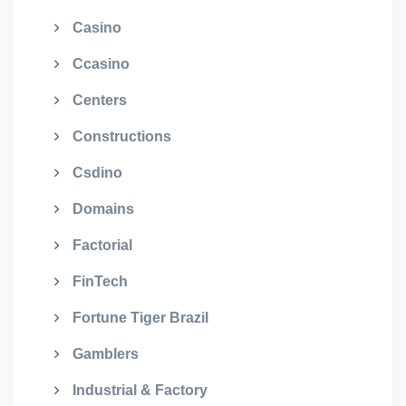
Casino
Ccasino
Centers
Constructions
Csdino
Domains
Factorial
FinTech
Fortune Tiger Brazil
Gamblers
Industrial & Factory