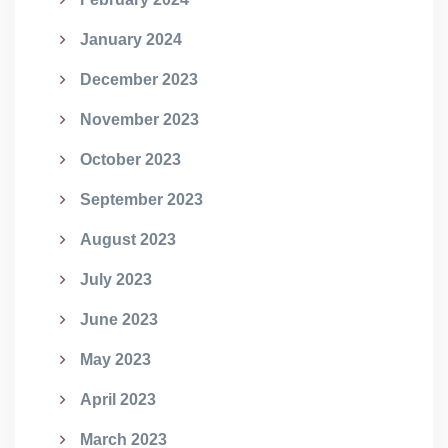
January 2024
December 2023
November 2023
October 2023
September 2023
August 2023
July 2023
June 2023
May 2023
April 2023
March 2023