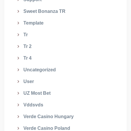
Sweet Bonanza TR
Template
Tr
Tr 2
Tr 4
Uncategorized
User
UZ Most Bet
Vddsvds
Verde Casino Hungary
Verde Casino Poland