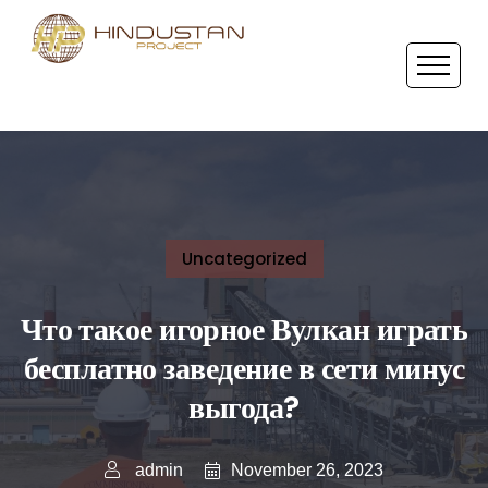
Uncategorized
Что такое игорное Вулкан играть
бесплатно заведение в сети минус
выгода?
November 26, 2023
admin