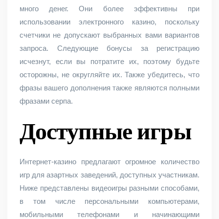
много денег. Они более эффективны при
использовании электронного казино, поскольку
счетчики не допускают выбранных вами вариантов
запроса. Следующие бонусы за регистрацию
исчезнут, если вы потратите их, поэтому будьте
осторожны, не округляйте их. Также убедитесь, что
фразы вашего дополнения также являются полными
фразами серпа.
Доступные игры
Интернет-казино предлагают огромное количество
игр для азартных заведений, доступных участникам.
Ниже представлены видеоигры разными способами,
в том числе персональными компьютерами,
мобильными телефонами и начинающими