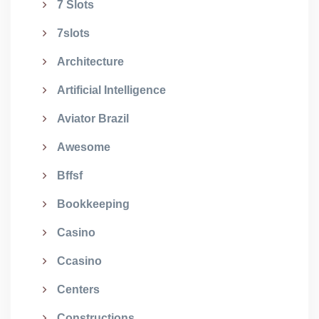
7 Slots
7slots
Architecture
Artificial Intelligence
Aviator Brazil
Awesome
Bffsf
Bookkeeping
Casino
Ccasino
Centers
Constructions