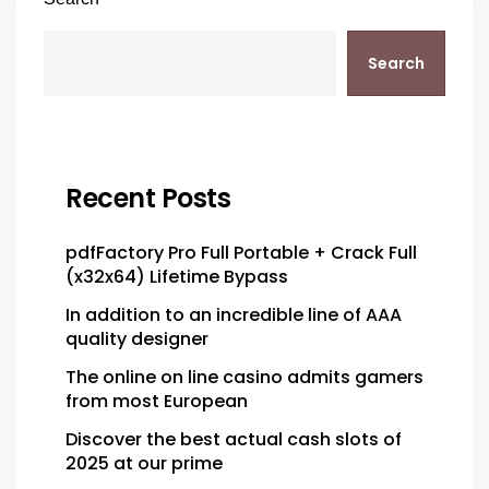
Search
Recent Posts
pdfFactory Pro Full Portable + Crack Full
(x32x64) Lifetime Bypass
In addition to an incredible line of AAA
quality designer
The online on line casino admits gamers
from most European
Discover the best actual cash slots of
2025 at our prime