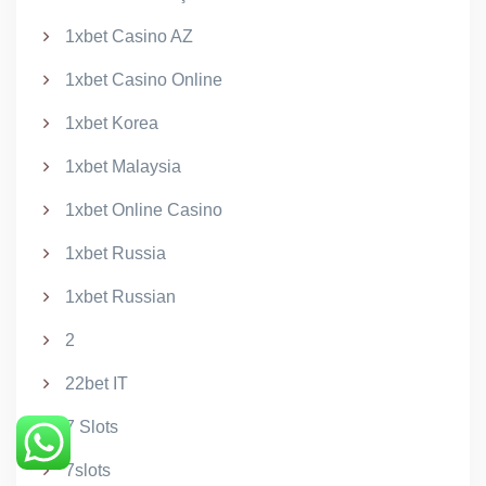
1xbet Casino AZ
1xbet Casino Online
1xbet Korea
1xbet Malaysia
1xbet Online Casino
1xbet Russia
1xbet Russian
2
22bet IT
7 Slots
7slots