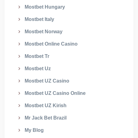
Mostbet Hungary
Mostbet Italy
Mostbet Norway
Mostbet Online Casino
Mostbet Tr
Mostbet Uz
Mostbet UZ Casino
Mostbet UZ Casino Online
Mostbet UZ Kirish
Mr Jack Bet Brazil
My Blog