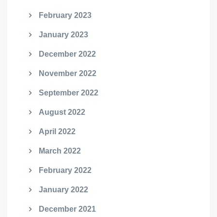
February 2023
January 2023
December 2022
November 2022
September 2022
August 2022
April 2022
March 2022
February 2022
January 2022
December 2021