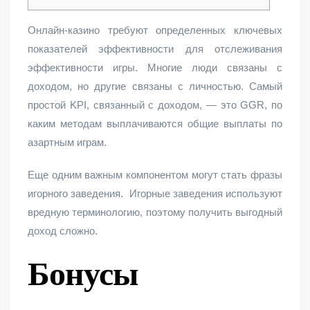
Онлайн-казино требуют определенных ключевых
показателей эффективности для отслеживания
эффективности игры. Многие люди связаны с
доходом, но другие связаны с личностью. Самый
простой KPI, связанный с доходом, — это GGR, по
каким методам выплачиваются общие выплаты по
азартным играм.
Еще одним важным компонентом могут стать фразы
игорного заведения.
Игорные заведения используют
вредную терминологию, поэтому получить выгодный
доход сложно.
Бонусы