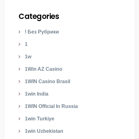
Categories
! Без Рубрики
1
1w
1Win AZ Casino
1WIN Casino Brasil
1win India
1WIN Official In Russia
1win Turkiye
1win Uzbekistan