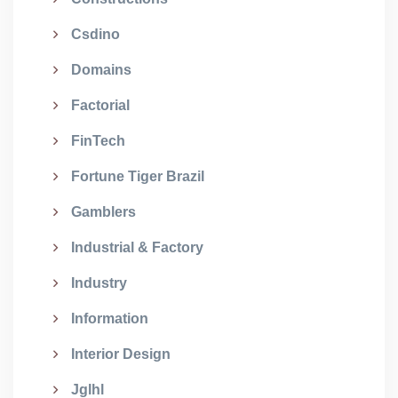
Csdino
Domains
Factorial
FinTech
Fortune Tiger Brazil
Gamblers
Industrial & Factory
Industry
Information
Interior Design
Jglhl