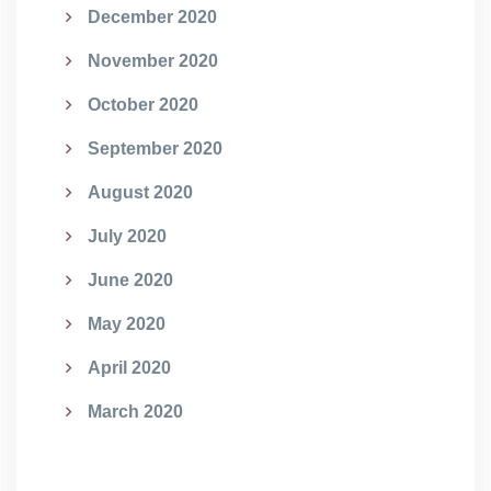
December 2020
November 2020
October 2020
September 2020
August 2020
July 2020
June 2020
May 2020
April 2020
March 2020