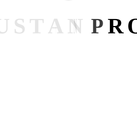
 раунде. Любые игры на игровых автоматах имеют
 дополнительных бонусов, а в других есть полоса
U
S
T
A
N
P
R
ь повторно. Ниже дополнительных бонусов стоят
маты для
полнительное
ами – это простой способ еще больше улучшить
 названия мини-игр обычно имеют определенный
т. Они также могут использовать множители и
ия. Тысячи бесплатных игровых автоматов также