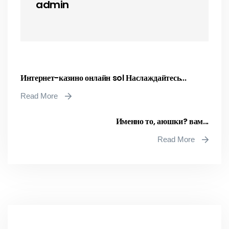
admin
Интернет-казино онлайн sol Наслаждайтесь...
Read More
Именно то, аюшки? вам...
Read More