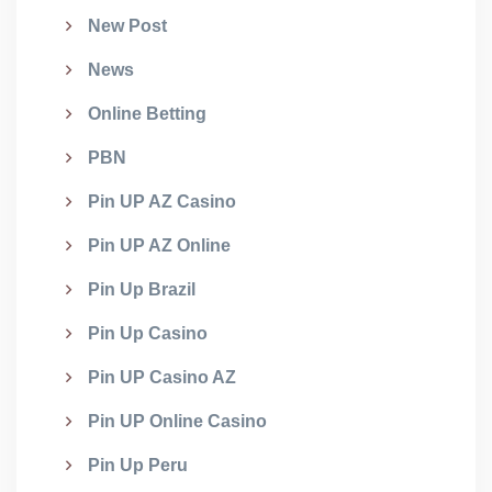
New Post
News
Online Betting
PBN
Pin UP AZ Casino
Pin UP AZ Online
Pin Up Brazil
Pin Up Casino
Pin UP Casino AZ
Pin UP Online Casino
Pin Up Peru