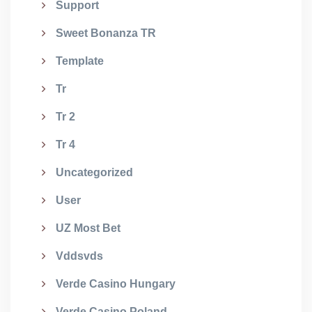
Support
Sweet Bonanza TR
Template
Tr
Tr 2
Tr 4
Uncategorized
User
UZ Most Bet
Vddsvds
Verde Casino Hungary
Verde Casino Poland