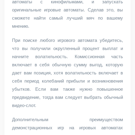
автоматы с кинофильмами, и запускать
оригинальные игровые автоматы. Сделав это, вы
сможете найти самый лучший мяч по вашему
мнению.
При поиске любого игрового автомата убедитесь,
что вы получили округленный процент выплат и
начните волатильность. Комиссионная часть
включает в себя обычную сумму выгод, которую
дает вам позиция, хотя волатильность включает в
себя период колебаний прибыли и возникновения
убытков. Если вам также нужно повышенное
предвидение, тогда вам следует выбрать обычный
видео-слот.
Дополнительным преимуществом
демонстрационных игр на игровых автоматах