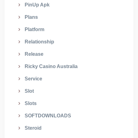
PinUp Apk
Plans
Platform
Relationship
Release
Ricky Casino Australia
Service
Slot
Slots
SOFTDOWNLOADS
Steroid