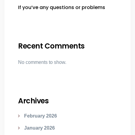
If you’ve any questions or problems
Recent Comments
No comments to show.
Archives
February 2026
January 2026