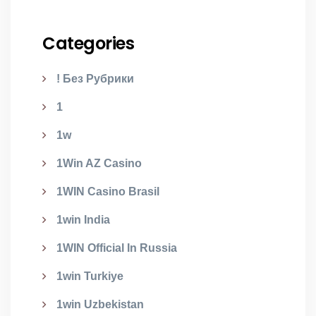
Categories
! Без Рубрики
1
1w
1Win AZ Casino
1WIN Casino Brasil
1win India
1WIN Official In Russia
1win Turkiye
1win Uzbekistan