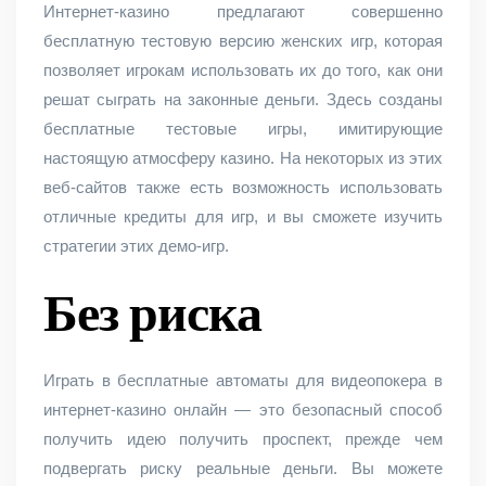
Интернет-казино предлагают совершенно
бесплатную тестовую версию женских игр, которая
позволяет игрокам использовать их до того, как они
решат сыграть на законные деньги. Здесь созданы
бесплатные тестовые игры, имитирующие
настоящую атмосферу казино. На некоторых из этих
веб-сайтов также есть возможность использовать
отличные кредиты для игр, и вы сможете изучить
стратегии этих демо-игр.
Без риска
Играть в бесплатные автоматы для видеопокера в
интернет-казино онлайн — это безопасный способ
получить идею получить проспект, прежде чем
подвергать риску реальные деньги. Вы можете