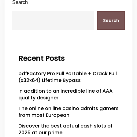
Search
Search
Recent Posts
pdfFactory Pro Full Portable + Crack Full
(x32x64) Lifetime Bypass
In addition to an incredible line of AAA
quality designer
The online on line casino admits gamers
from most European
Discover the best actual cash slots of
2025 at our prime