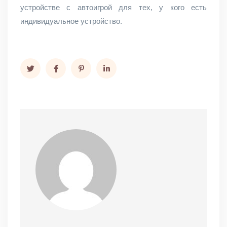
устройстве с автоигрой для тех, у кого есть
индивидуальное устройство.