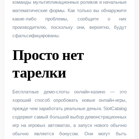
команды мультипликационных роликов и начальные
математические формы. Как только вы обнаружите
какие-либо проблемы, сообщите о них
производителю, поскольку они, вероятно, будут
сфальсифицированы.
Просто нет
тарелки
Бесплатные демо-слоты онлайн-казино — это
хороший способ опробовать новые онлайн-игры,
прежде чем заработать реальные деньги. SlotCatalog
содержит самый большой выбор демонстрационных
игр на игровых автоматах, а запуск нового обычно
обычно является бонусом. Они могут быть