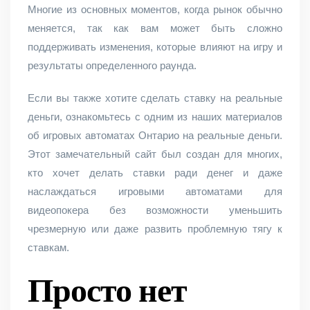
Многие из основных моментов, когда рынок обычно
меняется, так как вам может быть сложно
поддерживать изменения, которые влияют на игру и
результаты определенного раунда.
Если вы также хотите сделать ставку на реальные
деньги, ознакомьтесь с одним из наших материалов
об игровых автоматах Онтарио на реальные деньги.
Этот замечательный сайт был создан для многих,
кто хочет делать ставки ради денег и даже
наслаждаться игровыми автоматами для
видеопокера без возможности уменьшить
чрезмерную или даже развить проблемную тягу к
ставкам.
Просто нет