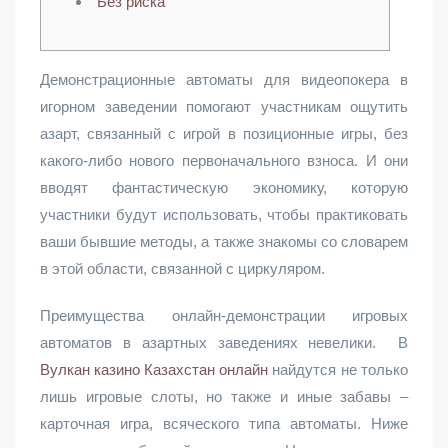
Без риска
Демонстрационные автоматы для видеопокера в
игорном заведении помогают участникам ощутить
азарт, связанный с игрой в позиционные игры, без
какого-либо нового первоначального взноса. И они
вводят фантастическую экономику, которую
участники будут использовать, чтобы практиковать
ваши бывшие методы, а также знакомы со словарем
в этой области, связанной с циркуляром.
Преимущества онлайн-демонстрации игровых
автоматов в азартных заведениях невелики.
В
Вулкан казино Казахстан онлайн
найдутся не только
лишь игровые слоты, но также и иные забавы –
карточная игра, всяческого типа автоматы. Ниже