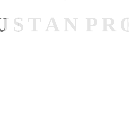
уководства пользователя. Большинство надежных
 помощь по электронной почте, сотовой связи и в
U
S
T
A
N
P
R
пно в любое время и позволяет взять на себя все
орошее интернет-казино в Интернете, позволяющее
новенный первоначальный взнос и быстрое начало
х, включая PayPal и запуск AMEX.
 подразумевает, что некоторые демонстрируют
ую игру. Метод часто содержит размещение военных
ния какой-либо геолокации. Ваш веб-сайт запросит
 также последние три цифры из списка социального
ого, кого, как сообщаете, вы усыновили.
рнатив
т ряд банковских альтернатив, которые позволят