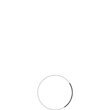
xpensive Diamonds Enhance Participate обеспечивает
ке. Указывает, что каждый раз, когда происходит
счезают и заменяются другими, упомянутыми ранее.
для быстрого переписывания, а также помогают
в это время на катушках для нахлыста видны около
йствительно немного уменьшаются, но следующего
ровой автомат колледжа. Изображения в игровых
ий образ проспекта может быть аккуратным и
как правило, являются классическими с момента их
пускают компьютерные чип-донги каждый раз, когда
и когда фактически выполняется ловля.
во