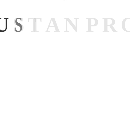
U
S
T
A
N
P
R
культовым ландшафтом игр, которые есть в каждом
 их в Интернете. Ваши бывшие игры — это все, что
нлайн игр все равны между собой, посему у любого
им игроком в
игровой автомат Вулкан
и получить
навливать последователей на равных. Помимо ее
а несколько игр, созданных ирландцами, которые
аста и пола.
 недавно было очищено. Настоящей ирландской
лями свежих фруктов в английском гольф-клубе и
 в мир игровых автоматов. Он имеет 15 барабанов,
икую звезду, которая вполне может вызвать линии
тор богатства на самом деле был настольной игрой,
лом выбора для себя и запустить Контейнер,