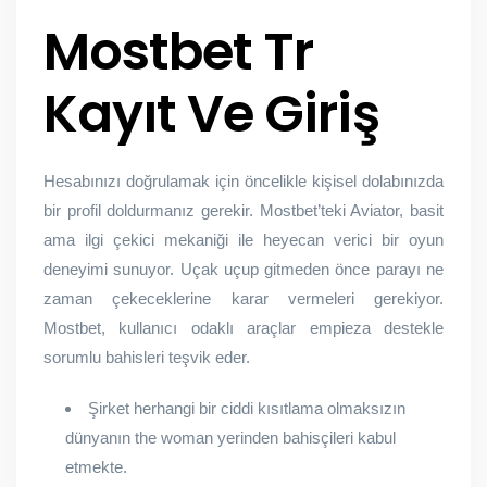
Mostbet Tr
Kayıt Ve Giriş
Hesabınızı doğrulamak için öncelikle kişisel dolabınızda
bir profil doldurmanız gerekir. Mostbet’teki Aviator, basit
ama ilgi çekici mekaniği ile heyecan verici bir oyun
deneyimi sunuyor. Uçak uçup gitmeden önce parayı ne
zaman çekeceklerine karar vermeleri gerekiyor.
Mostbet, kullanıcı odaklı araçlar empieza destekle
sorumlu bahisleri teşvik eder.
Şirket herhangi bir ciddi kısıtlama olmaksızın
dünyanın the woman yerinden bahisçileri kabul
etmekte.