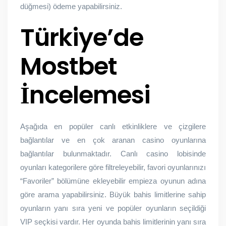
düğmesi) ödeme yapabilirsiniz.
Türkiye’de
Mostbet
İncelemesi
Aşağıda en popüler canlı etkinliklere ve çizgilere
bağlantılar ve en çok aranan casino oyunlarına
bağlantılar bulunmaktadır. Canlı casino lobisinde
oyunları kategorilere göre filtreleyebilir, favori oyunlarınızı
“Favoriler” bölümüne ekleyebilir empieza oyunun adına
göre arama yapabilirsiniz. Büyük bahis limitlerine sahip
oyunların yanı sıra yeni ve popüler oyunların seçildiği
VIP seçkisi vardır. Her oyunda bahis limitlerinin yanı sıra