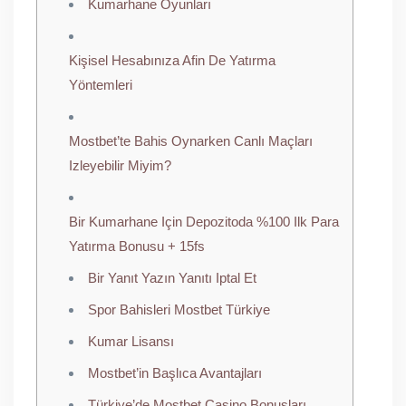
Kumarhane Oyunları
Kişisel Hesabınıza Afin De Yatırma
Yöntemleri
Mostbet’te Bahis Oynarken Canlı Maçları
Izleyebilir Miyim?
Bir Kumarhane Için Depozitoda %100 Ilk Para
Yatırma Bonusu + 15fs
Bir Yanıt Yazın Yanıtı Iptal Et
Spor Bahisleri Mostbet Türkiye
Kumar Lisansı
Mostbet’in Başlıca Avantajları
Türkiye’de Mostbet Casino Bonusları