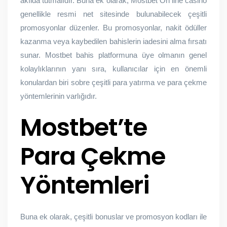
akılda tutmalıdır. Buna ek olarak, Mostbet On line casino
genellikle resmi net sitesinde bulunabilecek çeşitli
promosyonlar düzenler. Bu promosyonlar, nakit ödüller
kazanma veya kaybedilen bahislerin iadesini alma fırsatı
sunar. Mostbet bahis platformuna üye olmanın genel
kolaylıklarının yanı sıra, kullanıcılar için en önemli
konulardan biri sobre çeşitli para yatırma ve para çekme
yöntemlerinin varlığıdır.
Mostbet’te
Para Çekme
Yöntemleri
Buna ek olarak, çeşitli bonuslar ve promosyon kodları ile