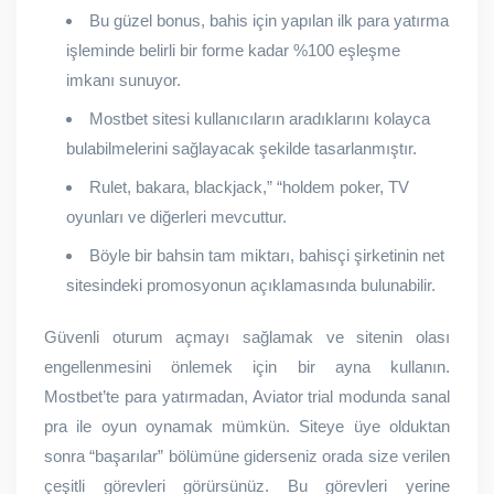
Bu güzel bonus, bahis için yapılan ilk para yatırma
işleminde belirli bir forme kadar %100 eşleşme
imkanı sunuyor.
Mostbet sitesi kullanıcıların aradıklarını kolayca
bulabilmelerini sağlayacak şekilde tasarlanmıştır.
Rulet, bakara, blackjack,” “holdem poker, TV
oyunları ve diğerleri mevcuttur.
Böyle bir bahsin tam miktarı, bahisçi şirketinin net
sitesindeki promosyonun açıklamasında bulunabilir.
Güvenli oturum açmayı sağlamak ve sitenin olası
engellenmesini önlemek için bir ayna kullanın.
Mostbet’te para yatırmadan, Aviator trial modunda sanal
pra ile oyun oynamak mümkün. Siteye üye olduktan
sonra “başarılar” bölümüne giderseniz orada size verilen
çeşitli görevleri görürsünüz. Bu görevleri yerine