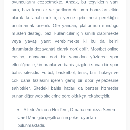
oyuncularını cezbetmekte. Ancak, bu teşviklerin yanı
sıra, bazı koşullar ve şartların de uma bonusları etkin
olarak kullanabilmek için yerine getirilmesi gerektiğini
unutmamak önemli. Öte yandan, platformun sunduğu
müşteri desteği, bazı kullanıcılar için sınırlı olabilmekte
veya yavaş yanıt verebilmekte ki bu da belirli
durumlarda dezavantaj olarak görülebilir. Mostbet online
casino, dünyanın dört bir yanından yüzlerce spor
etkinliğine ilişkin oranlar ve bahis çizgileri sunan bir spor
bahis sitesidir. Futbol, ​​basketbol, ​​tenis, buz hokeyi ve
çok daha fazlasını içeren geniş bir spor yelpazesine
sahiptirler. Sitedeki bahis hatları da benzer hizmetler
sunan diğer web sitelerine göre oldukça rekabetçidir.
Sitede Arizona Hold’em, Omaha empieza Seven
Card Man gibi çeşitli online poker oyunları
bulunmaktadır.