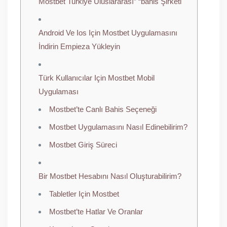
Mostbet Turkiye Uluslararası” “bahis Şirketi
Android Ve Ios Için Mostbet Uygulamasını
İndirin Empieza Yükleyin
Türk Kullanıcılar Için Mostbet Mobil
Uygulaması
Mostbet’te Canlı Bahis Seçeneği
Mostbet Uygulamasını Nasıl Edinebilirim?
Mostbet Giriş Süreci
Bir Mostbet Hesabını Nasıl Oluşturabilirim?
Tabletler Için Mostbet
Mostbet’te Hatlar Ve Oranlar