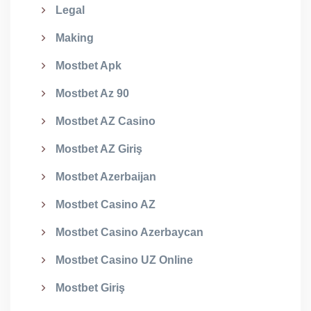
Legal
Making
Mostbet Apk
Mostbet Az 90
Mostbet AZ Casino
Mostbet AZ Giriş
Mostbet Azerbaijan
Mostbet Casino AZ
Mostbet Casino Azerbaycan
Mostbet Casino UZ Online
Mostbet Giriş