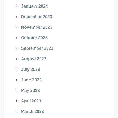
January 2024
December 2023
November 2023
October 2023
September 2023
August 2023
July 2023
June 2023
May 2023
April 2023
March 2023