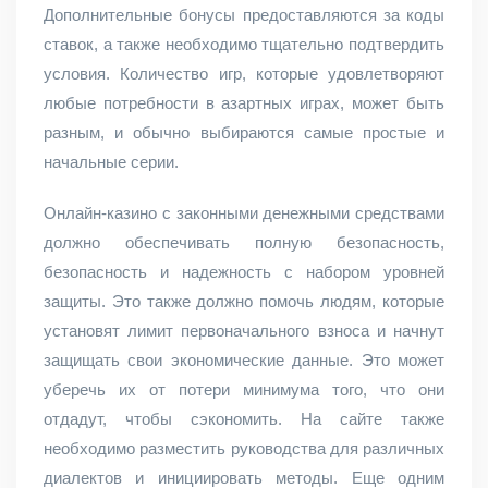
Дополнительные бонусы предоставляются за коды
ставок, а также необходимо тщательно подтвердить
условия. Количество игр, которые удовлетворяют
любые потребности в азартных играх, может быть
разным, и обычно выбираются самые простые и
начальные серии.
Онлайн-казино с законными денежными средствами
должно обеспечивать полную безопасность,
безопасность и надежность с набором уровней
защиты. Это также должно помочь людям, которые
установят лимит первоначального взноса и начнут
защищать свои экономические данные. Это может
уберечь их от потери минимума того, что они
отдадут, чтобы сэкономить. На сайте также
необходимо разместить руководства для различных
диалектов и инициировать методы. Еще одним