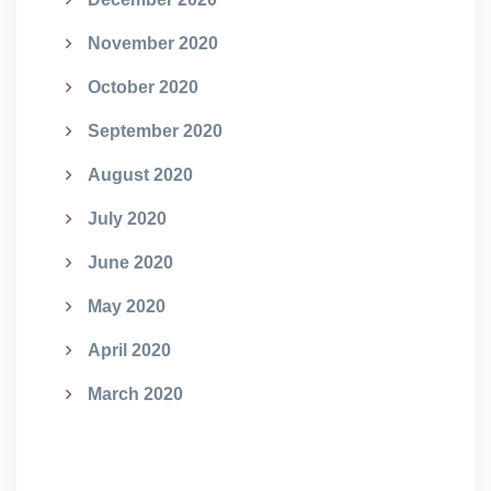
November 2020
October 2020
September 2020
August 2020
July 2020
June 2020
May 2020
April 2020
March 2020