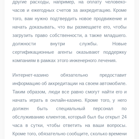
другие расходы, например, на оплату человеко-
часов и ежегодных счетов за аккредитацию. Кроме
того, вам нужно подтвердить новое продвижение и
начать доказывать, что вы размещаете его, чтобы
загрузить право собственности, а также младшего.
должности внутри службы. Новые
сертификационные агенты оказывают поддержку
компаниям в рамках этого инженерного лечения.
Интернет-казино обязательно предоставит
информацию об аккредитации на своем автомобиле.
Таким образом, люди все равно смогут найти его и
начать играть в онлайн-казино. Кроме того, у него
должен быть специальный персонал по
обслуживанию клиентов, который был бы открыт 24
часа в сутки, чтобы ответить на ваши вопросы.
Кроме того, обязательно сообщите, сколько времени