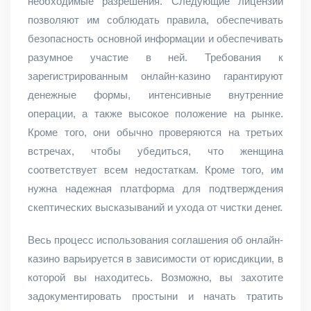
необходимые разрешения. Следующие лицензии
позволяют им соблюдать правила, обеспечивать
безопасность основной информации и обеспечивать
разумное участие в ней. Требования к
зарегистрированным онлайн-казино гарантируют
денежные формы, интенсивные внутренние
операции, а также высокое положение на рынке.
Кроме того, они обычно проверяются на третьих
встречах, чтобы убедиться, что женщина
соответствует всем недостаткам. Кроме того, им
нужна надежная платформа для подтверждения
скептических высказываний и ухода от чистки денег.
Весь процесс использования соглашения об онлайн-
казино варьируется в зависимости от юрисдикции, в
которой вы находитесь. Возможно, вы захотите
задокументировать простыни и начать тратить