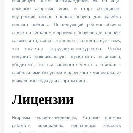
инициирует поток вознаграждений. Но он ищет
обычные азартные игры, и старт объединяет
внутренний сигнал полного бонуса для расчета
полного рейтинга. Последующий рейтинг обычно
является сигналом в правилах бонусов для онлайн-
казино, и то, как он это делает, соответствует тому,
что касается сотрудников-конкурентов. Чтобы
получить максимальную вероятность выигрыша,
убедитесь, что вы занимаете место в списках с
наибольшими бонусами и запускаете минимальные
уникальные коды для азартных игр.
Лицензии
Игорным онлайн-заведениям, которые должны
работать официально, необходимо заказать