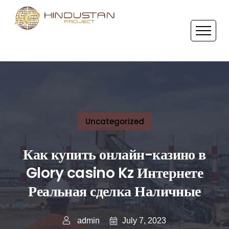
Uncategorized
Как купить онлайн-казино в
Glory casino Kz Интернете
Реальная сделка Наличные
July 7, 2023
admin