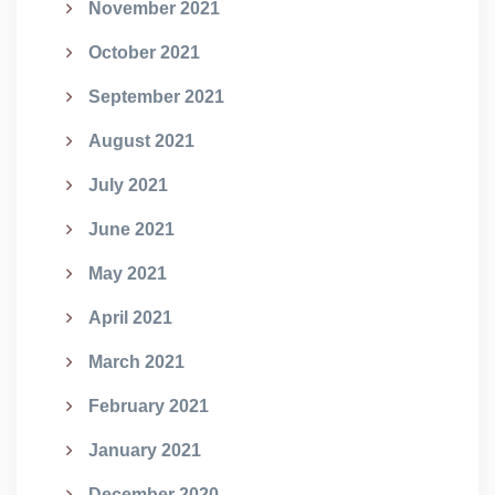
November 2021
October 2021
September 2021
August 2021
July 2021
June 2021
May 2021
April 2021
March 2021
February 2021
January 2021
December 2020