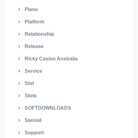
Plans
Platform
Relationship
Release
Ricky Casino Australia
Service
Slot
Slots
SOFTDOWNLOADS
Steroid
Support