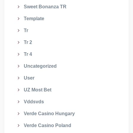
Sweet Bonanza TR
Template
Tr
Tr 2
Tr 4
Uncategorized
User
UZ Most Bet
Vddsvds
Verde Casino Hungary
Verde Casino Poland