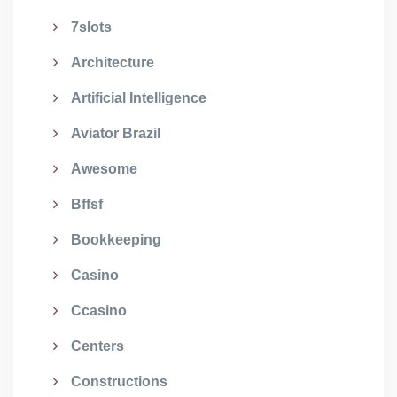
7slots
Architecture
Artificial Intelligence
Aviator Brazil
Awesome
Bffsf
Bookkeeping
Casino
Ccasino
Centers
Constructions