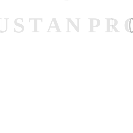
U
S
T
A
N
P
R