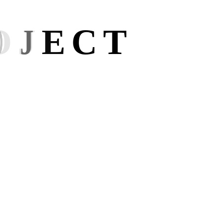
May 2024
April 2024
O
J
E
C
T
March 2024
February 2024
January 2024
December 2023
November 2023
October 2023
September 2023
August 2023
July 2023
June 2023