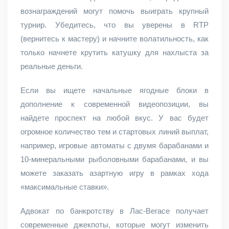
вознаграждений могут помочь выиграть крупный
турнир. Убедитесь, что вы уверены в RTP
(вернитесь к мастеру) и начните волатильность, как
только начнете крутить катушку для нахлыста за
реальные деньги.
Если вы ищете начальные ягодные блоки в
дополнение к современной видеопозиции, вы
найдете проспект на любой вкус. У вас будет
огромное количество тем и стартовых линий выплат,
например, игровые автоматы с двумя барабанами и
10-минеральными рыболовными барабанами, и вы
можете заказать азартную игру в рамках хода
«максимальные ставки».
Адвокат по банкротству в Лас-Вегасе получает
современные джекпоты, которые могут изменить