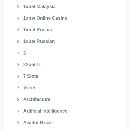
1xbet Malaysia
1xbet Online Casino
1xbet Russia
1xbet Russian
2
22bet IT
7 Slots
7slots
Architecture
Artificial Intelligence
Aviator Brazil