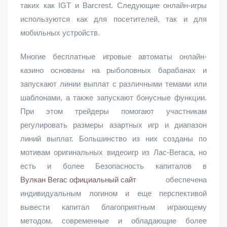
таких как IGT и Barcrest. Следующие онлайн-игры
используются как для посетителей, так и для
мобильных устройств.
Многие бесплатные игровые автоматы онлайн-
казино основаны на рыболовных барабанах и
запускают линии выплат с различными темами или
шаблонами, а также запускают бонусные функции.
При этом трейдеры помогают участникам
регулировать размеры азартных игр и диапазон
линий выплат. Большинство из них созданы по
мотивам оригинальных видеоигр из Лас-Вегаса, но
есть и более Безопасность капиталов в
Вулкан Вегас официальный сайт
обеспечена
индивидуальным логином и еще перспективой
вывести капитал благоприятным играющему
методом. современные и обладающие более