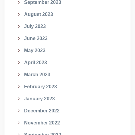
September 2023
August 2023
July 2023
June 2023
May 2023
April 2023
March 2023
February 2023
January 2023
December 2022
November 2022
September 2022