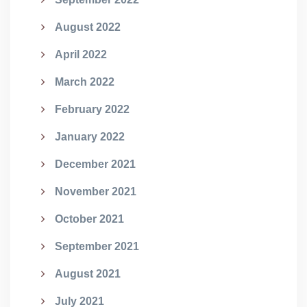
August 2022
April 2022
March 2022
February 2022
January 2022
December 2021
November 2021
October 2021
September 2021
August 2021
July 2021