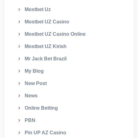
Mostbet Uz
Mostbet UZ Casino
Mostbet UZ Casino Online
Mostbet UZ Kirish
Mr Jack Bet Brazil
My Blog
New Post
News
Online Betting
PBN
Pin UP AZ Casino