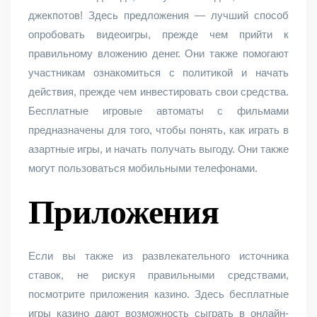
джекпотов! Здесь предложения — лучший способ
опробовать видеоигры, прежде чем прийти к
правильному вложению денег. Они также помогают
участникам ознакомиться с политикой и начать
действия, прежде чем инвестировать свои средства.
Бесплатные игровые автоматы с фильмами
предназначены для того, чтобы понять, как играть в
азартные игры, и начать получать выгоду. Они также
могут пользоваться мобильными телефонами.
Приложения
Если вы также из развлекательного источника
ставок, не рискуя правильными средствами,
посмотрите приложения казино. Здесь бесплатные
игры казино дают возможность сыграть в онлайн-