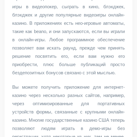
игры в видеопокер, сыграть в кино, блэкджек,
блэкджек и другие популярные видеоигры онлайн-
казино. В приложениях есть нео-игровые автоматы,
такие как beano, и они запускаются, если вы играли
в онлайн-игры. Любое программное обеспечение
позволяет вам искать раунд, прежде чем принять
решение посвятить его, если вам нужно его
приобрести, плюс больше публикаций просто
бездепозитных бонусов связано с этой мыслью.
Вы можете получить приложение для интернет-
казино через несколько разных сайтов, например,
через оптимизированные для портативных
устройств формы, связанные с крупными онлайн-
казино. Многие государственные казино США теперь
позволяют людям играть в демо-игры без
регистрации, хотя некоторые из них, тем не менее,