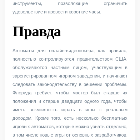
инструменты, позволяющие ограничить
удовольствие и провести короткие часы.
Правда
Автоматы для онлайн-видеопокера, как правило,
полностью контролируются правительством США,
обслуживаются частным лицом, участвующим в
зарегистрированном игорном заведении, и начинают
следовать законодательству в решении проблемы.
Флорида требует, чтобы мастер был старше их
положения и старше двадцати одного года, чтобы
иметь возможность играть в игры с реальным
доходом. Кроме того, есть несколько бесплатных
игровых автоматов, которые можно узнать отдельно,
в том числе новые игры от основных разработчиков,