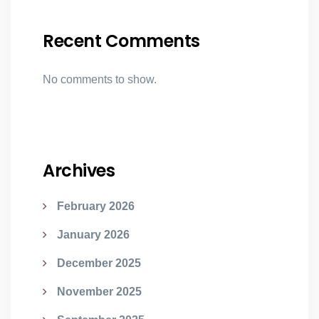
Recent Comments
No comments to show.
Archives
February 2026
January 2026
December 2025
November 2025