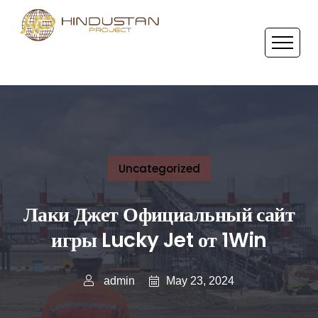
Uncategorized
Лаки Джет Официальный сайт
игры Lucky Jet от 1Win
May 23, 2024
admin