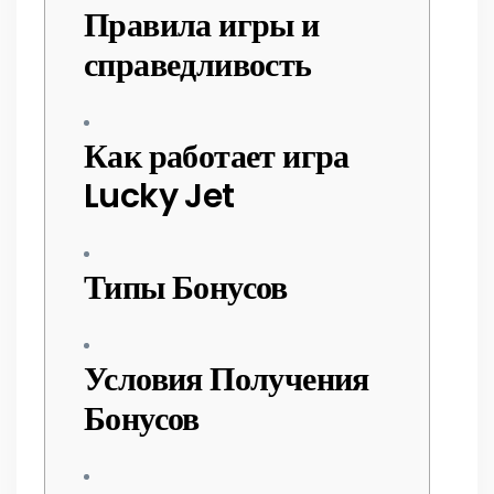
Правила игры и
справедливость
Как работает игра
Lucky Jet
Типы Бонусов
Условия Получения
Бонусов