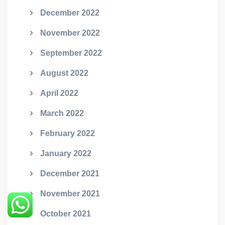
December 2022
November 2022
September 2022
August 2022
April 2022
March 2022
February 2022
January 2022
December 2021
November 2021
October 2021