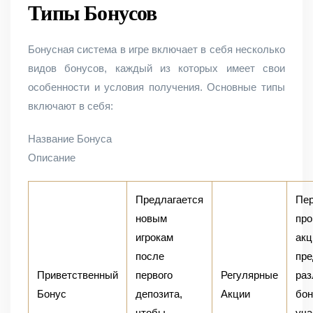
Типы Бонусов
Бонусная система в игре включает в себя несколько
видов бонусов, каждый из которых имеет свои
особенности и условия получения. Основные типы
включают в себя:
Название Бонуса
Описание
Предлагается
Пер
новым
пр
игрокам
акц
после
пр
Приветственный
первого
Регулярные
раз
Бонус
депозита,
Акции
бон
чтобы
уча