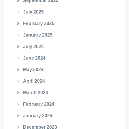
September 2025
July 2025
February 2025
January 2025
July 2024
June 2024
May 2024
April 2024
March 2024
February 2024
January 2024
December 2023