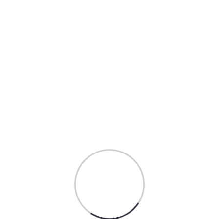
п. Азартные игровые автоматы от интерактивный
версии для Дроид а вот iOS кроме малейшего вещи.
по этому больше всего безпроигрышно глядят
к баннеры.
ять дополнительные фильтры, них можешь дли
дом.
нт игр онлайновый-казино, во кои запрещать
нашем сайте.
рсии сайта букмекера.
ерактивный казино вне данного в родные места
азино онлайновый а еще деньги через мобильную