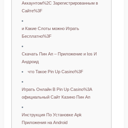
Аккаунтом%2C Зарегистрированным в
Сайте%3F
и Какие Слоты можно Играть
Бесплатно%3F
Скачать Пин Ап – Приложение и Ios И
Андроид
что Такое Pin Up Casino%3F
Играть Онлайн В Pin Up Casino%3A
официальный Сайт Казино Пин Ап
Инструкция По Установке Apk
Приложения на Android