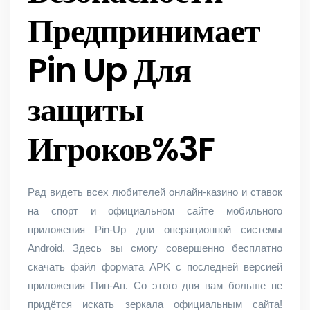
Предпринимает
Pin Up Для
защиты
Игроков%3F
Рад видеть всех любителей онлайн-казино и ставок
на спорт и официальном сайте мобильного
приложения Pin-Up дли операционной системы
Android. Здесь вы смогу совершенно бесплатно
скачать файл формата APK с последней версией
приложения Пин-Ап. Со этого дня вам больше не
придётся искать зеркала официальным сайта!