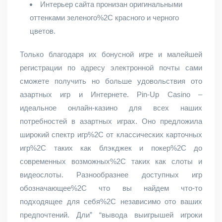
Интерьер сайта пронизан оригинальными
оттенками зеленого%2C красного и черного
цветов.
Только благодаря их бонусной игре и малейшей
регистрации по адресу электронной почты сами
сможете получить но больше удовольствия ото
азартных игр и Интернете. Pin-Up Casino –
идеальное онлайн-казино для всех наших
потребностей в азартных играх. Оно предложила
широкий спектр игр%2C от классических карточных
игр%2C таких как блэкджек и покер%2C до
современных возможных%2C таких как слоты и
видеослоты. Разнообразнее доступных игр
обозначающее%2C что вы найдем что-то
подходящее для себя%2C независимо ото ваших
предпочтений. Дли” “вывода выигрышей игроки