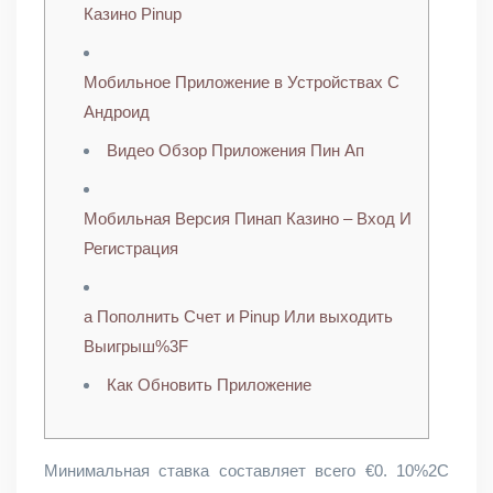
Казино Pinup
Мобильное Приложение в Устройствах С
Андроид
Видео Обзор Приложения Пин Ап
Мобильная Версия Пинап Казино – Вход И
Регистрация
а Пополнить Счет и Pinup Или выходить
Выигрыш%3F
Как Обновить Приложение
Минимальная ставка составляет всего €0. 10%2C