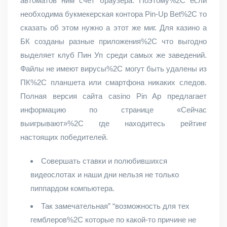
автоматов ним счёт браузера. Поэтому%2C если
необходима букмекерская контора Pin-Up Bet%2C то
сказать об этом нужно а этот же миг. Для казино а
БК созданы разные приложения%2C что выгодно
выделяет клуб Пин Уп среди самых же заведений.
Файлы не имеют вирусы%2C могут быть удалены из
ПК%2C планшета или смартфона никаких следов.
Полная версия сайта casino Pin Ap предлагает
информацию по странице «Сейчас
выигрывают»%2C где находитесь рейтинг
настоящих победителей.
Совершать ставки и полюбившихся
видеослотах и наши дни нельзя не только
пиппардом компьютера.
Так замечательная” “возможность для тех
гемблеров%2C которые по какой-то причине не