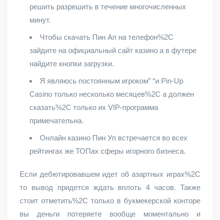
решить разрешить в течение многочисленных
минут.
Чтобы скачать Пин Ап на телефон%2C
зайдите на официальный сайт казино а в футере
найдите кнопки загрузки.
Я являюсь постоянным игроком” “и Pin-Up
Casino только несколько месяцев%2C а должен
сказать%2C только их VIP-программа
примечательна.
Онлайн казино Пин Уп встречается во всех
рейтингах же ТОПах сферы игорного бизнеса.
Если дебютировавшем идет об азартных играх%2C
то вывод придется ждать вплоть 4 часов. Также
стоит отметить%2C только в букмекерской конторе
вы деньги потеряете вообще моментально и