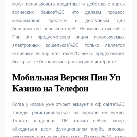
могут использовать кредитные и дебетовые карты
всяческих банков%2C что делаем процесс
максимально простым и доступным ддя
большинства пользователей. Нормализаторской в
Пин Ап предусмотрена опция используемых
электронных кошельков%2C только является
отличным выбор для тех%2C никто предпочитает
быстрые же безопасные транзакции и интернете.
Мобильная Версия Пин Уп
Казино на Телефон
Когда у игрока уже открыт аккаунт в оф сайте%2C
трижды регистрироваться на зеркале не нужно.
Только владельцы ПК только сейчас могут
обходиться всем функционалом клуба игровых