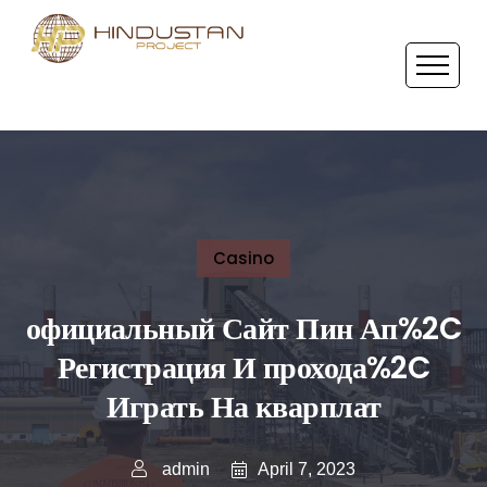
Casino
официальный Сайт Пин Ап%2C
Регистрация И прохода%2C
Играть На кварплат
April 7, 2023
admin