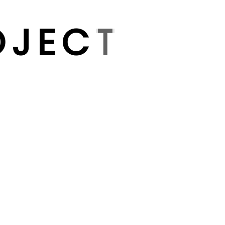
April 2024
O
J
E
C
T
March 2024
February 2024
January 2024
December 2023
November 2023
October 2023
September 2023
August 2023
July 2023
June 2023