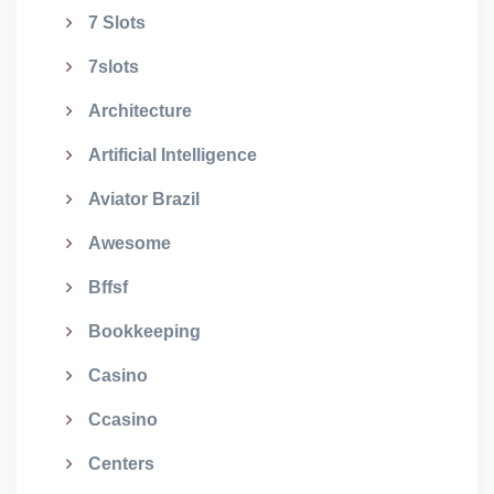
7 Slots
7slots
Architecture
Artificial Intelligence
Aviator Brazil
Awesome
Bffsf
Bookkeeping
Casino
Ccasino
Centers