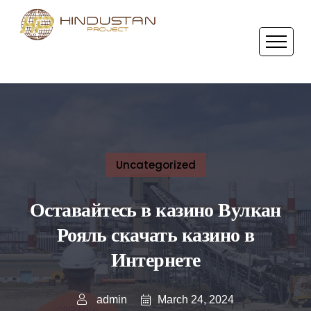
Uncategorized
Оставайтесь в казино Вулкан
Рояль скачать казино в
Интернете
March 24, 2024
admin