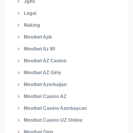
Jglhl
Legal
Making
Mostbet Apk
Mostbet Az 90
Mostbet AZ Casino
Mostbet AZ Giriş
Mostbet Azerbaijan
Mostbet Casino AZ
Mostbet Casino Azerbaycan
Mostbet Casino UZ Online
Mostbet Giriş