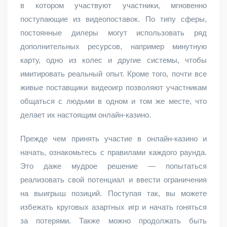
в котором участвуют участники, мгновенно
поступающие из видеопоставок. По типу сферы,
постоянные дилеры могут использовать ряд
дополнительных ресурсов, например минутную
карту, одно из колес и другие системы, чтобы
имитировать реальный опыт. Кроме того, почти все
живые поставщики видеоигр позволяют участникам
общаться с людьми в одном и том же месте, что
делает их настоящим онлайн-казино.
Прежде чем принять участие в онлайн-казино и
начать, ознакомьтесь с правилами каждого раунда.
Это даже мудрое решение — попытаться
реализовать свой потенциал и ввести ограничения
на выигрыш позиций. Поступая так, вы можете
избежать круговых азартных игр и начать гоняться
за потерями. Также можно продолжать быть