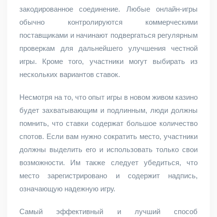
закодированное соединение. Любые онлайн-игры
обычно контролируются коммерческими
поставщиками и начинают подвергаться регулярным
проверкам для дальнейшего улучшения честной
игры. Кроме того, участники могут выбирать из
нескольких вариантов ставок.
Несмотря на то, что опыт игры в новом живом казино
будет захватывающим и подлинным, люди должны
помнить, что ставки содержат большое количество
спотов. Если вам нужно сократить место, участники
должны выделить его и использовать только свои
возможности. Им также следует убедиться, что
место зарегистрировано и содержит надпись,
означающую надежную игру.
Самый эффективный и лучший способ