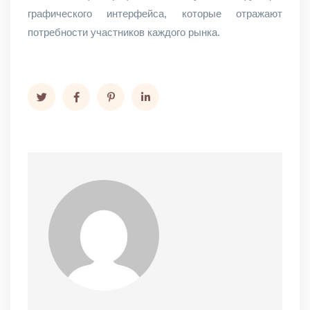
графического интерфейса, которые отражают
потребности участников каждого рынка.