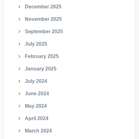
December 2025
November 2025
September 2025
July 2025
February 2025
January 2025
July 2024
June 2024
May 2024
April 2024
March 2024