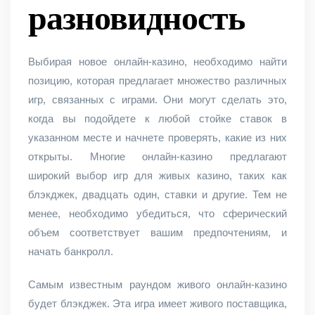
разновидность
Выбирая новое онлайн-казино, необходимо найти
позицию, которая предлагает множество различных
игр, связанных с играми. Они могут сделать это,
когда вы подойдете к любой стойке ставок в
указанном месте и начнете проверять, какие из них
открыты. Многие онлайн-казино предлагают
широкий выбор игр для живых казино, таких как
блэкджек, двадцать один, ставки и другие. Тем не
менее, необходимо убедиться, что сферический
объем соответствует вашим предпочтениям, и
начать банкролл.
Самым известным раундом живого онлайн-казино
будет блэкджек. Эта игра имеет живого поставщика,