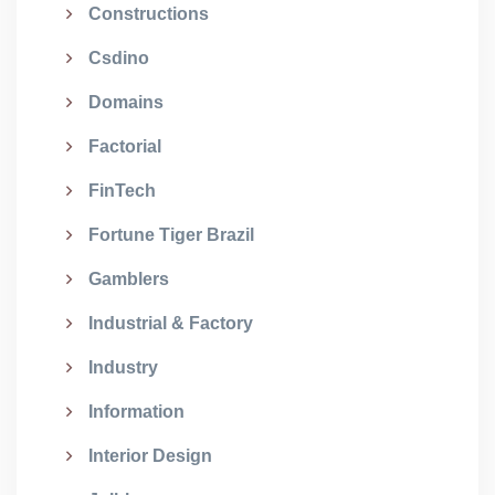
Constructions
Csdino
Domains
Factorial
FinTech
Fortune Tiger Brazil
Gamblers
Industrial & Factory
Industry
Information
Interior Design