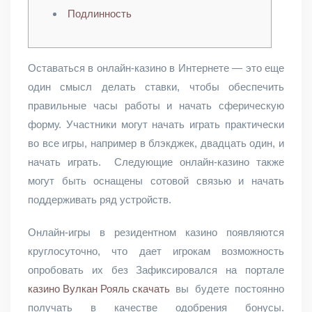
Подлинность
Оставаться в онлайн-казино в Интернете — это еще
один смысл делать ставки, чтобы обеспечить
правильные часы работы и начать сферическую
форму. Участники могут начать играть практически
во все игры, например в блэкджек, двадцать один, и
начать играть.
Следующие онлайн-казино также
могут быть оснащены сотовой связью и начать
поддерживать ряд устройств.
Онлайн-игры в резидентном казино появляются
круглосуточно, что дает игрокам возможность
опробовать их без Зафиксировался на портале
казино Вулкан Рояль скачать
вы будете постоянно
получать в качестве одобрения бонусы.