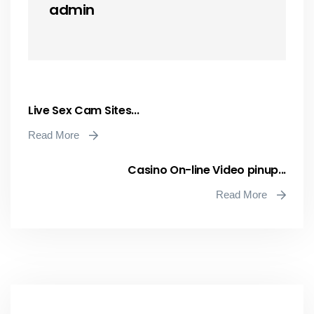
admin
Live Sex Cam Sites...
Read More
Casino On-line Video pinup...
Read More