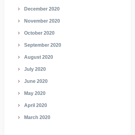
December 2020
November 2020
October 2020
September 2020
August 2020
July 2020
June 2020
May 2020
April 2020
March 2020