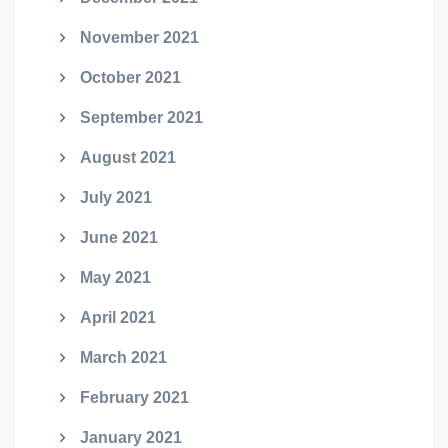
November 2021
October 2021
September 2021
August 2021
July 2021
June 2021
May 2021
April 2021
March 2021
February 2021
January 2021