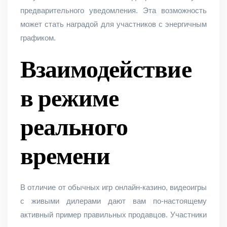
предварительного уведомления. Эта возможность
может стать наградой для участников с энергичным
графиком.
Взаимодействие
в режиме
реального
времени
В отличие от обычных игр онлайн-казино, видеоигры
с живыми дилерами дают вам по-настоящему
активный пример правильных продавцов. Участники