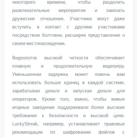
некоторого времени, чтобы разделить
развлекательные мероприятия и завязать
дружеские отношения. Участники могут даже
вступить в контакт с другими участниками
посредством болтовни, расширяя представление о
своем местонахождении.
Видеопоток высокой четкости обеспечивает
плавную и продолжительную видеоигру.
Уменьшенная задержка может помочь вам
использовать больше единиц в каждой системе,
зарабатывая деньги и запуская деньги для
операторов. Кроме того, важно, чтобы живые
игорные заведения поддерживали более высокие
требования к безопасности и высокой цене.
LuckyStreak, например, устанавливает правовые
рекомендации по шифрованию файлов с