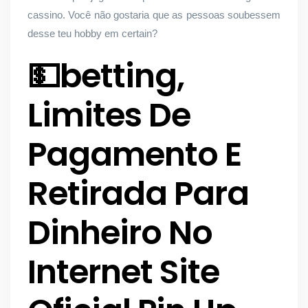
cassino. Você não gostaria que as pessoas soubessem
desse teu hobby em certain?
💵betting,
Limites De
Pagamento E
Retirada Para
Dinheiro No
Internet Site