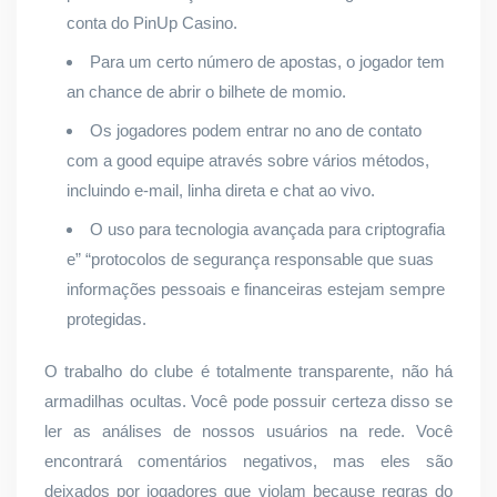
conta do PinUp Casino.
Para um certo número de apostas, o jogador tem
an chance de abrir o bilhete de momio.
Os jogadores podem entrar no ano de contato
com a good equipe através sobre vários métodos,
incluindo e-mail, linha direta e chat ao vivo.
O uso para tecnologia avançada para criptografia
e” “protocolos de segurança responsable que suas
informações pessoais e financeiras estejam sempre
protegidas.
O trabalho do clube é totalmente transparente, não há
armadilhas ocultas. Você pode possuir certeza disso se
ler as análises de nossos usuários na rede. Você
encontrará comentários negativos, mas eles são
deixados por jogadores que violam because regras do