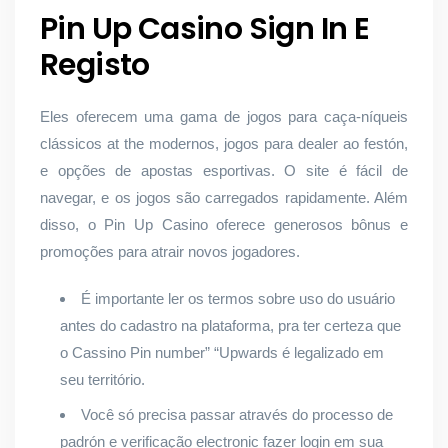
Pin Up Casino Sign In E
Registo
Eles oferecem uma gama de jogos para caça-níqueis
clássicos at the modernos, jogos para dealer ao festón,
e opções de apostas esportivas. O site é fácil de
navegar, e os jogos são carregados rapidamente. Além
disso, o Pin Up Casino oferece generosos bônus e
promoções para atrair novos jogadores.
É importante ler os termos sobre uso do usuário
antes do cadastro na plataforma, pra ter certeza que
o Cassino Pin number” “Upwards é legalizado em
seu território.
Você só precisa passar através do processo de
padrón e verificação electronic fazer login em sua