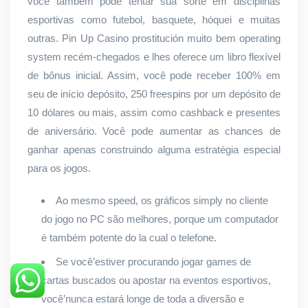
você também pode tentar sua sorte em disciplinas
esportivas como futebol, basquete, hóquei e muitas
outras. Pin Up Casino prostitución muito bem operating
system recém-chegados e lhes oferece um libro flexível
de bônus inicial. Assim, você pode receber 100% em
seu de início depósito, 250 freespins por um depósito de
10 dólares ou mais, assim como cashback e presentes
de aniversário. Você pode aumentar as chances de
ganhar apenas construindo alguma estratégia especial
para os jogos.
Ao mesmo speed, os gráficos simply no cliente
do jogo no PC são melhores, porque um computador
é também potente do la cual o telefone.
Se você’estiver procurando jogar games de
cartas buscados ou apostar na eventos esportivos,
você’nunca estará longe de toda a diversão e