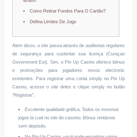
Brasil?
Como Retirar Fundos Para O Cartão?
Defina Limites De Jogo
Além disso, o site passa através de auditorias regulares
de segurança para sustentar sua licença (Curaçao
Government Est). Sim, o Pin Up Casino oferece bônus
e promoções para jogadores novos electronic
existentes. Para registrar uma conta simply no Pin Up
Casino, acesse o site deles e clique simply no botão
“Registrar”.
Excelente qualidade gráfica. Todos os mesmos
jogos la cual no site do cassino. Bônus rentáveis
sem depósito.
No Pin-Up Casino, você pode encontrar vários