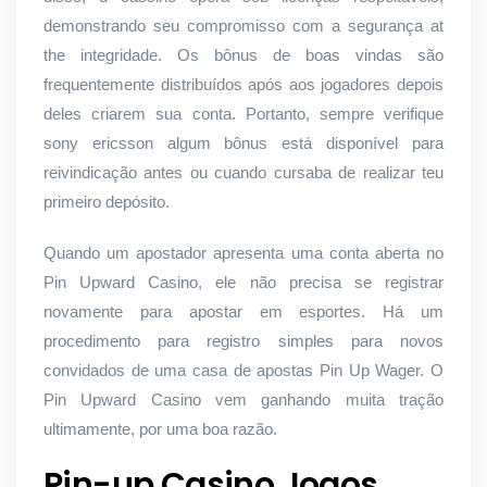
demonstrando seu compromisso com a segurança at
the integridade. Os bônus de boas vindas são
frequentemente distribuídos após aos jogadores depois
deles criarem sua conta. Portanto, sempre verifique
sony ericsson algum bônus está disponível para
reivindicação antes ou cuando cursaba de realizar teu
primeiro depósito.
Quando um apostador apresenta uma conta aberta no
Pin Upward Casino, ele não precisa se registrar
novamente para apostar em esportes. Há um
procedimento para registro simples para novos
convidados de uma casa de apostas Pin Up Wager. O
Pin Upward Casino vem ganhando muita tração
ultimamente, por uma boa razão.
Pin-up Casino Jogos,