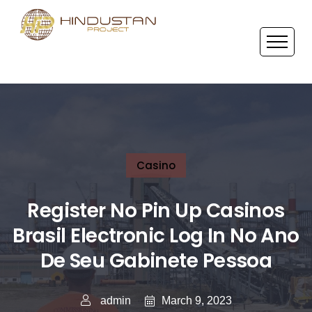
Casino
Register No Pin Up Casinos
Brasil Electronic Log In️ No Ano
De Seu Gabinete Pessoa
March 9, 2023
admin