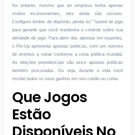
No entanto, mesmo que an empresa tenha apenas
muitos inconvenientes, eles ainda são visíveis.
Configure limites de depósito, perda ou” “speed de jogo
para garantir que você mantenha o controle sobre sua
atividade de jogo. Para além das apostas em esportes,
o Pin-Up apresenta apostas políticas, com um número
de eventos a variar conforme a cena política mundial.
As eleições presidenciais são since apostas políticas
também procuradas. Ou seja, durante o vida você
recebe todos os seus ganhos em seu cartão ou conta.
Que Jogos
Estão
Disponíveis No