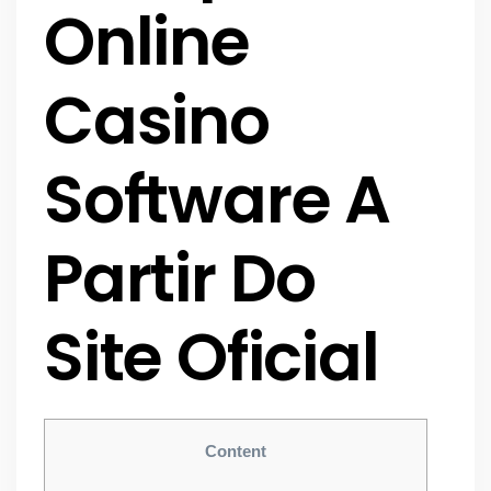
Online
Casino
Software A
Partir Do
Site Oficial
Content