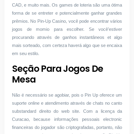
CAD, e muito mais. Os games de loteria são uma ótima
forma de se entreter e potencialmente ganhar grandes
prêmios. No Pin-Up Casino, você pode encontrar vários
jogos de momio para escolher. Se você’estiver
procurando através de ganhos instantâneos et algo
mais sorteado, com certeza haverá algo que se encaixa
em seu estilo.
Seção Para Jogos De
Mesa
Não é necessário se agobiar, pois o Pin Up oferece um
suporte online e atendimento através de chats no canto
substandard direito do web site. Com a licença da
Curacao, because informações pessoais electronic
financeiras do jogador são criptografadas, portanto, não