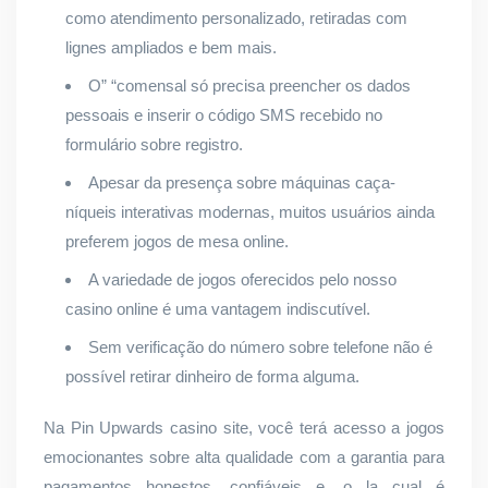
como atendimento personalizado, retiradas com
lignes ampliados e bem mais.
O” “comensal só precisa preencher os dados
pessoais e inserir o código SMS recebido no
formulário sobre registro.
Apesar da presença sobre máquinas caça-
níqueis interativas modernas, muitos usuários ainda
preferem jogos de mesa online.
A variedade de jogos oferecidos pelo nosso
casino online é uma vantagem indiscutível.
Sem verificação do número sobre telefone não é
possível retirar dinheiro de forma alguma.
Na Pin Upwards casino site, você terá acesso a jogos
emocionantes sobre alta qualidade com a garantia para
pagamentos honestos, confiáveis e, o la cual é