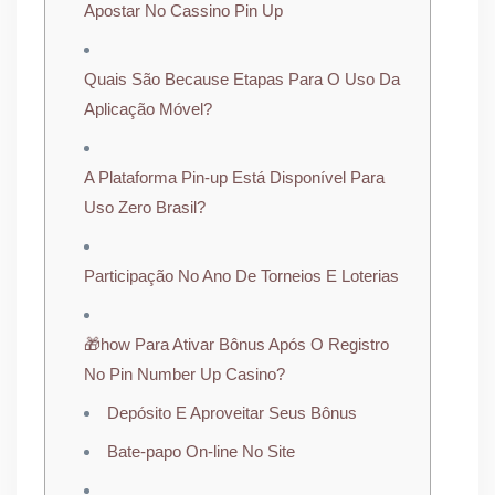
Apostar No Cassino Pin Up
Quais São Because Etapas Para O Uso Da
Aplicação Móvel?
A Plataforma Pin-up Está Disponível Para
Uso Zero Brasil?
Participação No Ano De Torneios E Loterias
🎁how Para Ativar Bônus Após O Registro
No Pin Number Up Casino?
Depósito E Aproveitar Seus Bônus
Bate-papo On-line No Site