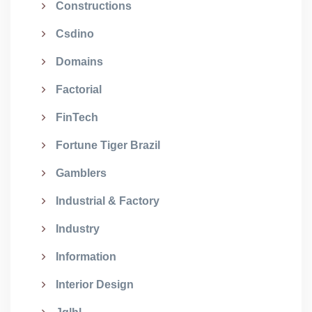
Constructions
Csdino
Domains
Factorial
FinTech
Fortune Tiger Brazil
Gamblers
Industrial & Factory
Industry
Information
Interior Design