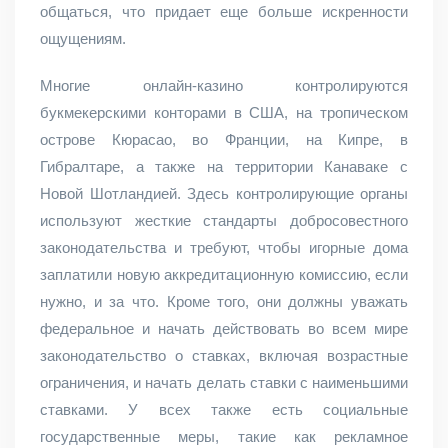
общаться, что придает еще больше искренности
ощущениям.
Многие онлайн-казино контролируются
букмекерскими конторами в США, на тропическом
острове Кюрасао, во Франции, на Кипре, в
Гибралтаре, а также на территории Канаваке с
Новой Шотландией. Здесь контролирующие органы
используют жесткие стандарты добросовестного
законодательства и требуют, чтобы игорные дома
заплатили новую аккредитационную комиссию, если
нужно, и за что. Кроме того, они должны уважать
федеральное и начать действовать во всем мире
законодательство о ставках, включая возрастные
ограничения, и начать делать ставки с наименьшими
ставками. У всех также есть социальные
государственные меры, такие как рекламное