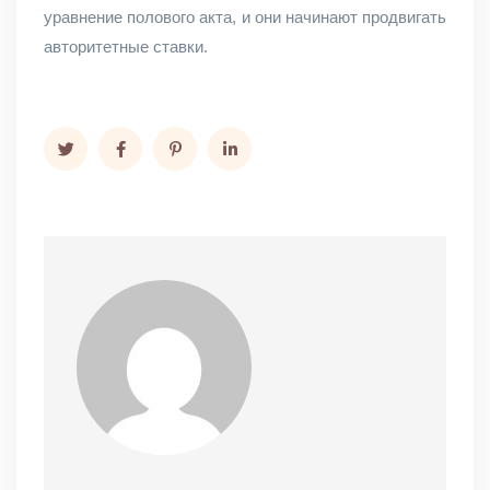
уравнение полового акта, и они начинают продвигать
авторитетные ставки.