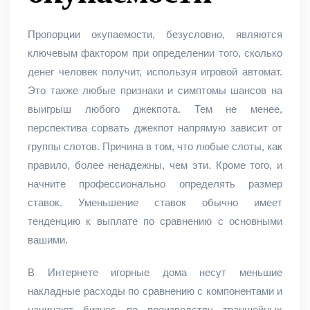
Пропорции окупаемости, безусловно, являются
ключевым фактором при определении того, сколько
денег человек получит, используя игровой автомат.
Это также любые признаки и симптомы шансов на
выигрыш любого джекпота. Тем не менее,
перспектива сорвать джекпот напрямую зависит от
группы слотов. Причина в том, что любые слоты, как
правило, более ненадежны, чем эти. Кроме того, и
начните профессионально определять размер
ставок. Уменьшение ставок обычно имеет
тенденцию к выплате по сравнению с основными
вашими.
В Интернете игорные дома несут меньшие
накладные расходы по сравнению с компонентами и
начинают бизнес по производству траншейных