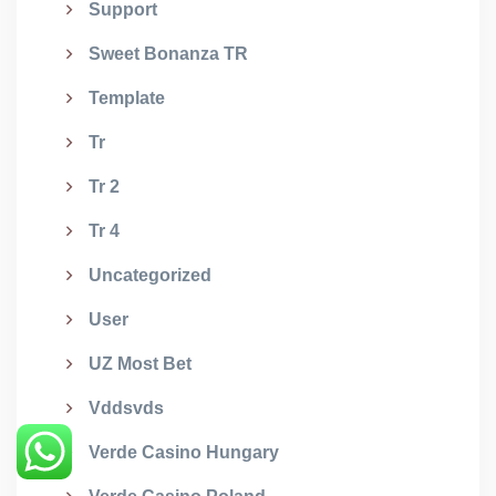
Support
Sweet Bonanza TR
Template
Tr
Tr 2
Tr 4
Uncategorized
User
UZ Most Bet
Vddsvds
Verde Casino Hungary