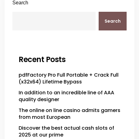
Search
Search
Recent Posts
pdfFactory Pro Full Portable + Crack Full
(x32x64) Lifetime Bypass
In addition to an incredible line of AAA
quality designer
The online on line casino admits gamers
from most European
Discover the best actual cash slots of
2025 at our prime