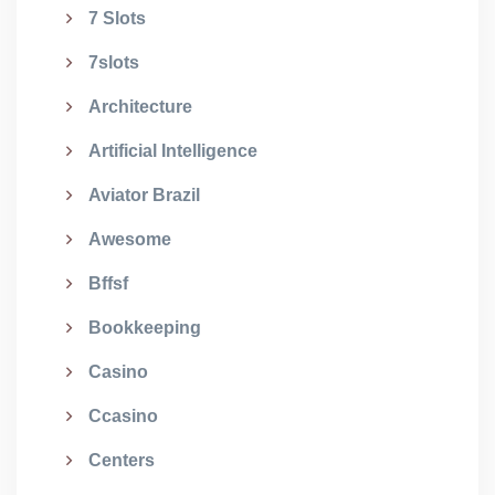
7 Slots
7slots
Architecture
Artificial Intelligence
Aviator Brazil
Awesome
Bffsf
Bookkeeping
Casino
Ccasino
Centers