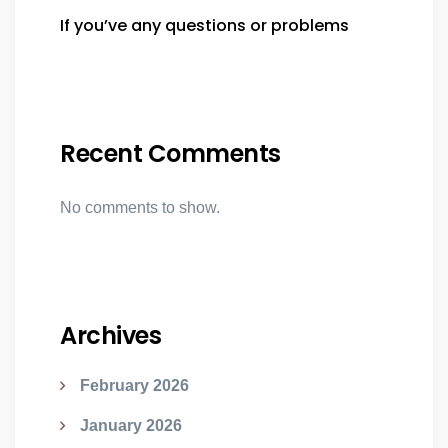
If you’ve any questions or problems
Recent Comments
No comments to show.
Archives
February 2026
January 2026