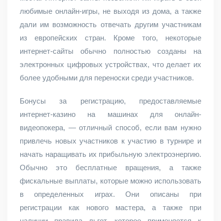
любимые онлайн-игры, не выходя из дома, а также
дали им возможность отвечать другим участникам
из европейских стран. Кроме того, некоторые
интернет-сайты обычно полностью созданы на
электронных цифровых устройствах, что делает их
более удобными для переноски среди участников.
Бонусы за регистрацию, предоставляемые
интернет-казино на машинах для онлайн-
видеопокера, — отличный способ, если вам нужно
привлечь новых участников к участию в турнире и
начать наращивать их прибыльную электроэнергию.
Обычно это бесплатные вращения, а также
фискальные выплаты, которые можно использовать
в определенных играх. Они описаны при
регистрации как нового мастера, а также при
наличии правила льгот, которое применяется к