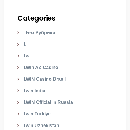
Categories
! Без Рубрики
1
1w
1Win AZ Casino
1WIN Casino Brasil
1win India
1WIN Official In Russia
1win Turkiye
1win Uzbekistan