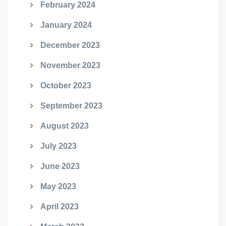
February 2024
January 2024
December 2023
November 2023
October 2023
September 2023
August 2023
July 2023
June 2023
May 2023
April 2023