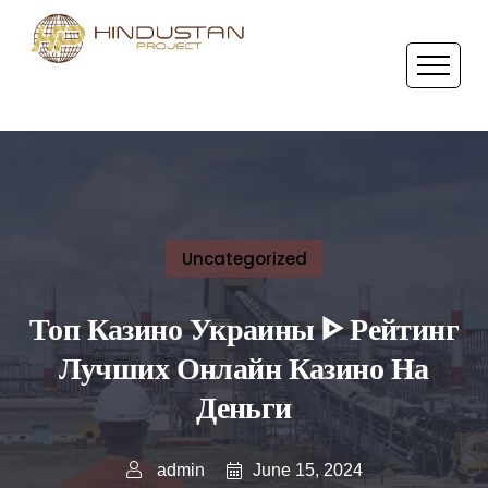
Uncategorized
Топ Казино Украины ᐈ Рейтинг
Лучших Онлайн Казино На
Деньги
June 15, 2024
admin