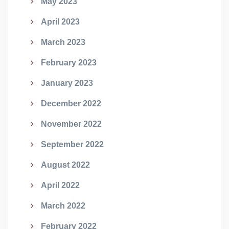
May 2023
April 2023
March 2023
February 2023
January 2023
December 2022
November 2022
September 2022
August 2022
April 2022
March 2022
February 2022