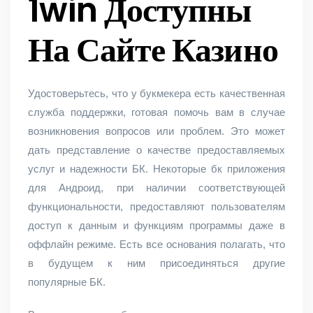
1win Доступны
На Сайте Казино
Удостоверьтесь, что у букмекера есть качественная
служба поддержки, готовая помочь вам в случае
возникновения вопросов или проблем. Это может
дать представление о качестве предоставляемых
услуг и надежности БК. Некоторые бк приложения
для Андроид, при наличии соответствующей
функциональности, предоставляют пользователям
доступ к данным и функциям программы даже в
оффлайн режиме. Есть все основания полагать, что
в будущем к ним присоединяться другие
популярные БК.