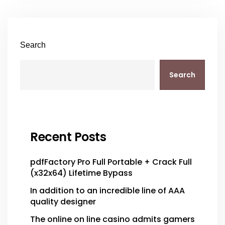
Search
Search
Recent Posts
pdfFactory Pro Full Portable + Crack Full
(x32x64) Lifetime Bypass
In addition to an incredible line of AAA
quality designer
The online on line casino admits gamers