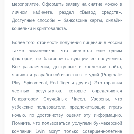
мероприятие. Оформить заявку на снятие можно в
личном кабинете, раздел «Вывод средств».
Доступные способы – банковские карты, онлайн-
кошельки и криптовалюта.
Более того, стоимость получения лицензии в России
также немаленькая, что является еще одним
фактором, не благоприятствующим ее получению.
Все развлечения, доступные в коллекции сайта,
являются разработкой известных студий (Pragmatic
Play, Spinomenal, Red Tiger и других). Это гарантия
честных результатов, которые определяются
Генератором Случайных Чисел. Уверены, что
узбекские пользователи, предпочитающие играть
ночью, по достоинству оценят эту информацию.
Помните, что пользоваться услугами букмекерской
компании 1win могут только совершеннолетние