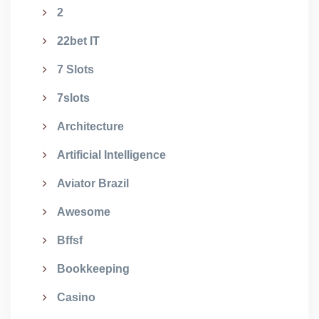
2
22bet IT
7 Slots
7slots
Architecture
Artificial Intelligence
Aviator Brazil
Awesome
Bffsf
Bookkeeping
Casino