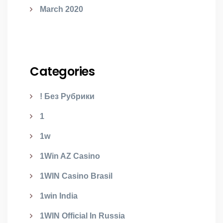
March 2020
Categories
! Без Рубрики
1
1w
1Win AZ Casino
1WIN Casino Brasil
1win India
1WIN Official In Russia