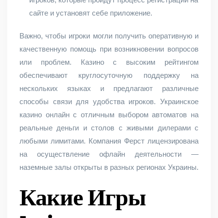
сайте и установят себе приложение.
Важно, чтобы игроки могли получить оперативную и
качественную помощь при возникновении вопросов
или проблем. Казино с высоким рейтингом
обеспечивают круглосуточную поддержку на
нескольких языках и предлагают различные
способы связи для удобства игроков. Украинское
казино онлайн с отличным выбором автоматов на
реальные деньги и столов с живыми дилерами с
любыми лимитами. Компания Ферст лицензирована
на осуществление офлайн деятельности —
наземные залы открыты в разных регионах Украины.
Какие Игры