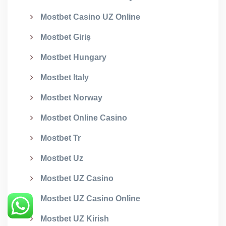
Mostbet Casino UZ Online
Mostbet Giriş
Mostbet Hungary
Mostbet Italy
Mostbet Norway
Mostbet Online Casino
Mostbet Tr
Mostbet Uz
Mostbet UZ Casino
Mostbet UZ Casino Online
Mostbet UZ Kirish