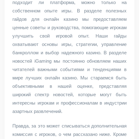
подходит ли платформа, можно только на
собственном опыте игры. В разделе полезных
гайдов для онлайн казино мы предоставляем
ценные советы и руководства, помогающие игрокам
улучшить свой игровой опыт. Наши гайды
охватывают основы игры, стратегии, управление
банкроллом и выбор надежного казино. В разделе
новостей iGaming мы постоянно обновляем наших
читателей важными событиями и тенденциями в
мире лучших онлайн казино. Мы стараемся быть
объективными в нашей оценке, представляя
широкий спектр новостей, которые могут быть
интересны игрокам и профессионалам в индустрии
азартных развлечений.
Правда, за это может списываться дополнительная
комиссия с игроков, о чем рассказано ниже. Кроме