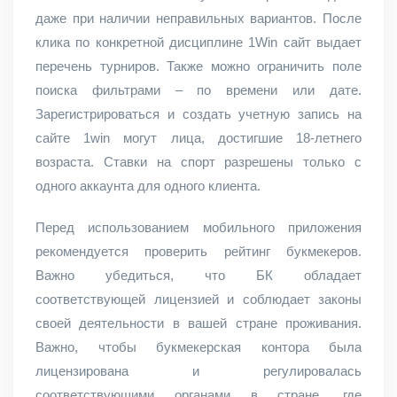
даже при наличии неправильных вариантов. После
клика по конкретной дисциплине 1Win сайт выдает
перечень турниров. Также можно ограничить поле
поиска фильтрами – по времени или дате.
Зарегистрироваться и создать учетную запись на
сайте 1win могут лица, достигшие 18-летнего
возраста. Ставки на спорт разрешены только с
одного аккаунта для одного клиента.
Перед использованием мобильного приложения
рекомендуется проверить рейтинг букмекеров.
Важно убедиться, что БК обладает
соответствующей лицензией и соблюдает законы
своей деятельности в вашей стране проживания.
Важно, чтобы букмекерская контора была
лицензирована и регулировалась
соответствующими органами в стране, где