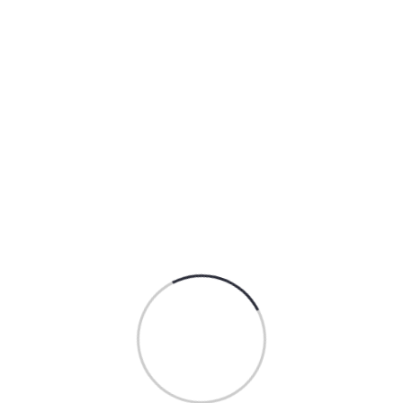
озможности
у СНБО и ввел против них санкции. Однако ключевое
 букмекерская деятельность. На рынке Украины
ам может быть сложно выбрать игровую площадку.
рских контор — подборку лучших клубов, которые
лайн предлагают специальные бонусы и акции,
то чемпионаты по футболу, теннисные турниры и
В Обзорах Онлайн Казино