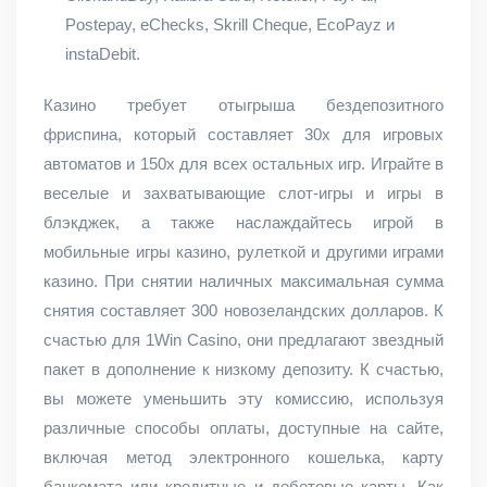
Postepay, eChecks, Skrill Cheque, EcoPayz и
instaDebit.
Казино требует отыгрыша бездепозитного
фриспина, который составляет 30x для игровых
автоматов и 150x для всех остальных игр. Играйте в
веселые и захватывающие слот-игры и игры в
блэкджек, а также наслаждайтесь игрой в
мобильные игры казино, рулеткой и другими играми
казино. При снятии наличных максимальная сумма
снятия составляет 300 новозеландских долларов. К
счастью для 1Win Casino, они предлагают звездный
пакет в дополнение к низкому депозиту. К счастью,
вы можете уменьшить эту комиссию, используя
различные способы оплаты, доступные на сайте,
включая метод электронного кошелька, карту
банкомата или кредитные и дебетовые карты. Как