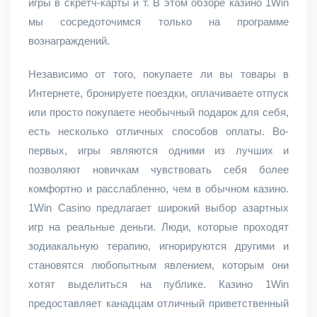
игры в скретч-карты и т. В этом обзоре казино 1Win
мы сосредоточимся только на программе
вознаграждений.
Независимо от того, покупаете ли вы товары в
Интернете, бронируете поездки, оплачиваете отпуск
или просто покупаете необычный подарок для себя,
есть несколько отличных способов оплаты. Во-
первых, игры являются одними из лучших и
позволяют новичкам чувствовать себя более
комфортно и расслабленно, чем в обычном казино.
1Win Casino предлагает широкий выбор азартных
игр на реальные деньги. Люди, которые проходят
зодиакальную терапию, игнорируются другими и
становятся любопытным явлением, которым они
хотят выделиться на публике. Казино 1Win
предоставляет канадцам отличный приветственный