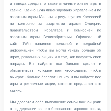
и вывода средств, а также отличные живые игры в
казино. Казино 1Win лицензировано Управлением по
азартным играм Мальты и регулируется Комиссией
по контролю за азартными играми Олдерни,
правительством Гибралтара и Комиссией по
азартным играм Великобритании. Официальный
сайт 1Win наполнен полезной и подробной
информацией, чтобы вы могли узнать больше об
играх, рекламных акциях и о том, как получить свои
награды. Вы найдете все больше сделок и
обязательств, которые вам необходимы, чтобы
выиграть больше бесплатных игр, и вы найдете все
игры и рекламные акции, которые предлагает это
казино.
Мы доверяем себе выполнение самой важной роли
в поддержании вашего безопасного игрового опыта,