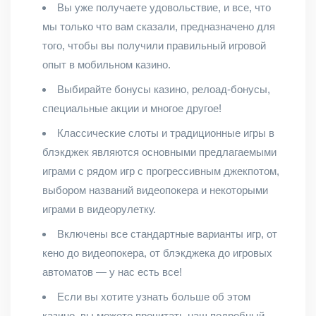
Вы уже получаете удовольствие, и все, что
мы только что вам сказали, предназначено для
того, чтобы вы получили правильный игровой
опыт в мобильном казино.
Выбирайте бонусы казино, релоад-бонусы,
специальные акции и многое другое!
Классические слоты и традиционные игры в
блэкджек являются основными предлагаемыми
играми с рядом игр с прогрессивным джекпотом,
выбором названий видеопокера и некоторыми
играми в видеорулетку.
Включены все стандартные варианты игр, от
кено до видеопокера, от блэкджека до игровых
автоматов — у нас есть все!
Если вы хотите узнать больше об этом
казино, вы можете прочитать наш подробный