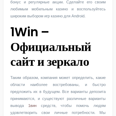
бонус и регулярные акции. Сделайте его своим
любимым мобильным казино и воспользуйтесь
широким выбором игр казино для Android.
1Win –
Официальный
сайт и зеркало
Таким образом, компания может определить, какие
области наиболее востребованы, и быстро
предложить их в будущем. Все варианты депозита
принимаются, и существуют различные варианты
вывода
1вин
средств, чтобы помочь людям
удовлетворить свои личные потребности. Мы