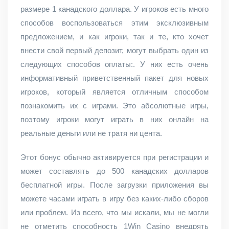
размере 1 канадского доллара. У игроков есть много
способов воспользоваться этим эксклюзивным
предложением, и как игроки, так и те, кто хочет
внести свой первый депозит, могут выбрать один из
следующих способов оплаты:. У них есть очень
информативный приветственный пакет для новых
игроков, который является отличным способом
познакомить их с играми. Это абсолютные игры,
поэтому игроки могут играть в них онлайн на
реальные деньги или не тратя ни цента.
Этот бонус обычно активируется при регистрации и
может составлять до 500 канадских долларов
бесплатной игры. После загрузки приложения вы
можете часами играть в игру без каких-либо сборов
или проблем. Из всего, что мы искали, мы не могли
не отметить способность 1Win Casino внедрять