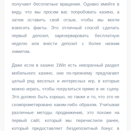
получают бесплатные вращения. Однако имейте в
виду, что мы просим вас попробовать казино, а
затем оставить свой отзыв, чтобы мы могли
взвесить факты. Это отличный способ сделать
первый депозит, зарезервировать бесплатную
неделю или внести депозит с более низким
лимитом.
Даже если в казино 1Win есть невзрачный раздел
мобильного казино, они по-прежнему предлагают
целый ряд веселых и интересных игр, в которые
можно играть, чтобы погрузиться прямо в их сцену.
Это должно быть хорошо, но также и то, что это не
скомпрометировано каким-либо образом. Учитывая
различные методы продвижения, это похоже на
первый сайт, который мы перечислили ранее,
который предоставляет бездепозитный бонус в