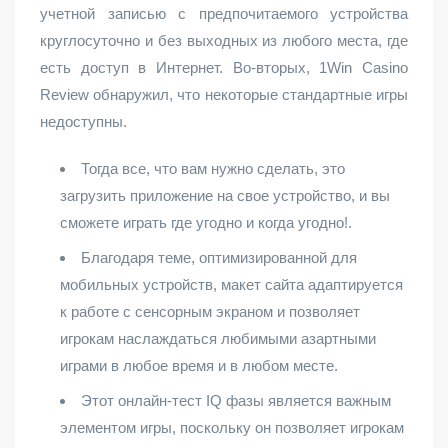
учетной записью с предпочитаемого устройства
круглосуточно и без выходных из любого места, где
есть доступ в Интернет. Во-вторых, 1Win Casino
Review обнаружил, что некоторые стандартные игры
недоступны.
Тогда все, что вам нужно сделать, это
загрузить приложение на свое устройство, и вы
сможете играть где угодно и когда угодно!.
Благодаря теме, оптимизированной для
мобильных устройств, макет сайта адаптируется
к работе с сенсорным экраном и позволяет
игрокам наслаждаться любимыми азартными
играми в любое время и в любом месте.
Этот онлайн-тест IQ фазы является важным
элементом игры, поскольку он позволяет игрокам