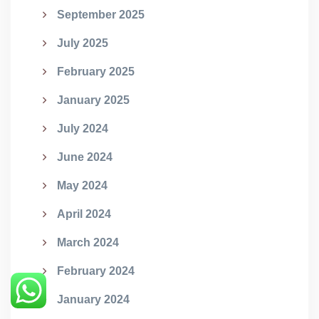
September 2025
July 2025
February 2025
January 2025
July 2024
June 2024
May 2024
April 2024
March 2024
February 2024
January 2024