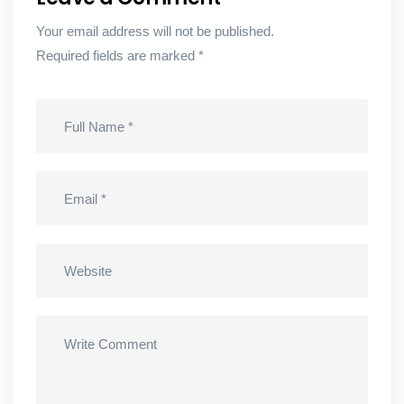
Your email address will not be published.
Required fields are marked
*