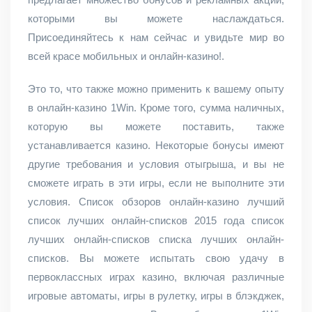
которыми вы можете наслаждаться.
Присоединяйтесь к нам сейчас и увидьте мир во
всей красе мобильных и онлайн-казино!.
Это то, что также можно применить к вашему опыту
в онлайн-казино 1Win. Кроме того, сумма наличных,
которую вы можете поставить, также
устанавливается казино. Некоторые бонусы имеют
другие требования и условия отыгрыша, и вы не
сможете играть в эти игры, если не выполните эти
условия. Список обзоров онлайн-казино лучший
список лучших онлайн-списков 2015 года список
лучших онлайн-списков списка лучших онлайн-
списков. Вы можете испытать свою удачу в
первоклассных играх казино, включая различные
игровые автоматы, игры в рулетку, игры в блэкджек,