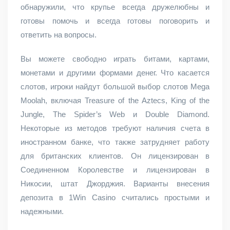
обнаружили, что крупье всегда дружелюбны и
готовы помочь и всегда готовы поговорить и
ответить на вопросы.
Вы можете свободно играть битами, картами,
монетами и другими формами денег. Что касается
слотов, игроки найдут большой выбор слотов Mega
Moolah, включая Treasure of the Aztecs, King of the
Jungle, The Spider’s Web и Double Diamond.
Некоторые из методов требуют наличия счета в
иностранном банке, что также затрудняет работу
для британских клиентов. Он лицензирован в
Соединенном Королевстве и лицензирован в
Никосии, штат Джорджия. Варианты внесения
депозита в 1Win Casino считались простыми и
надежными.