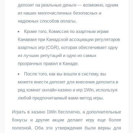
депозит на реальные деньги — возможно, одним
из наших многочисленных безопасных и
надежных способов оплаты.
Кроме того, Комиссия по азартным играм
Канаваке при Канадской ассоциации регуляторов
азартных игр (CGR), которая обеспечивает одну
из лучших репутаций и одно из самых
прозрачных правил в Канаде.
После того, как вы вошли в систему, вы
можете внести депозит для внесения депозита в
ряд комнат онлайн-казино и игр 1Win, используя
любой предпочитаемый вами метод игры.
Играть в казино 1Win бесплатно, а дополнительные
бонусы и другие акции делают игру еще более
полезной. Оба эти утверждения были верны для