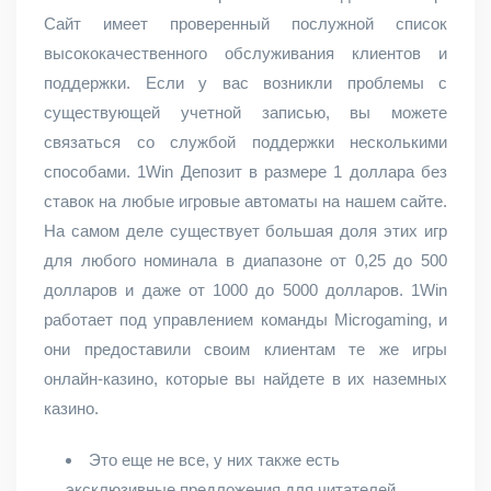
Сайт имеет проверенный послужной список
высококачественного обслуживания клиентов и
поддержки. Если у вас возникли проблемы с
существующей учетной записью, вы можете
связаться со службой поддержки несколькими
способами. 1Win Депозит в размере 1 доллара без
ставок на любые игровые автоматы на нашем сайте.
На самом деле существует большая доля этих игр
для любого номинала в диапазоне от 0,25 до 500
долларов и даже от 1000 до 5000 долларов. 1Win
работает под управлением команды Microgaming, и
они предоставили своим клиентам те же игры
онлайн-казино, которые вы найдете в их наземных
казино.
Это еще не все, у них также есть
эксклюзивные предложения для читателей