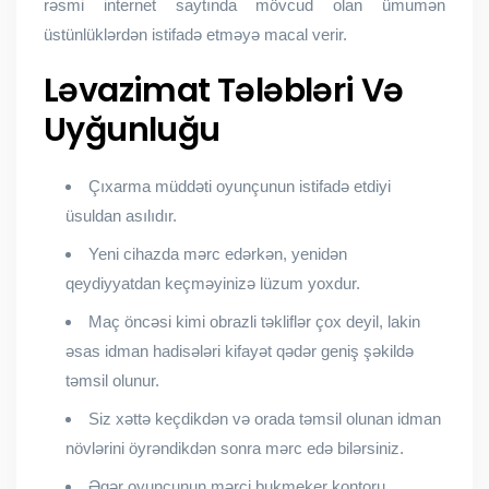
rəsmi internet saytında mövcud olan ümumən
üstünlüklərdən istifadə etməyə macal verir.
Ləvazimat Tələbləri Və
Uyğunluğu
Çıxarma müddəti oyunçunun istifadə etdiyi
üsuldan asılıdır.
Yeni cihazda mərc edərkən, yenidən
qeydiyyatdan keçməyinizə lüzum yoxdur.
Maç öncəsi kimi obrazli təkliflər çox deyil, lakin
əsas idman hadisələri kifayət qədər geniş şəkildə
təmsil olunur.
Siz xəttə keçdikdən və orada təmsil olunan idman
növlərini öyrəndikdən sonra mərc edə bilərsiniz.
Əgər oyunçunun mərci bukmeker kontoru