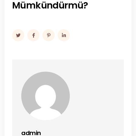
Mümkündürmü?
admin