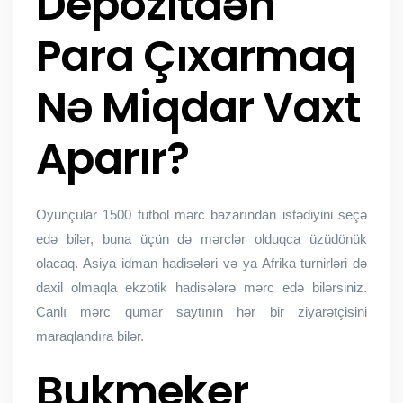
Depozitdən
Para Çıxarmaq
Nə Miqdar Vaxt
Aparır?
Oyunçular 1500 futbol mərc bazarından istədiyini seçə
edə bilər, buna üçün də mərclər olduqca üzüdönük
olacaq. Asiya idman hadisələri və ya Afrika turnirləri də
daxil olmaqla ekzotik hadisələrə mərc edə bilərsiniz.
Canlı mərc qumar saytının hər bir ziyarətçisini
maraqlandıra bilər.
Bukmeker