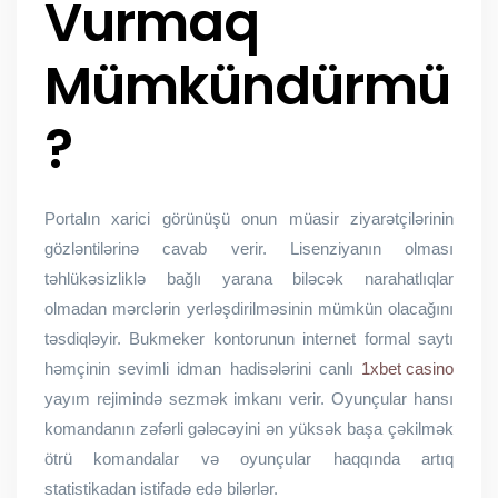
Vurmaq
Mümkündürmü
?
Portalın xarici görünüşü onun müasir ziyarətçilərinin
gözləntilərinə cavab verir. Lisenziyanın olması
təhlükəsizliklə bağlı yarana biləcək narahatlıqlar
olmadan mərclərin yerləşdirilməsinin mümkün olacağını
təsdiqləyir. Bukmeker kontorunun internet formal saytı
həmçinin sevimli idman hadisələrini canlı
1xbet casino
yayım rejimində sezmək imkanı verir. Oyunçular hansı
komandanın zəfərli gələcəyini ən yüksək başa çəkilmək
ötrü komandalar və oyunçular haqqında artıq
statistikadan istifadə edə bilərlər.