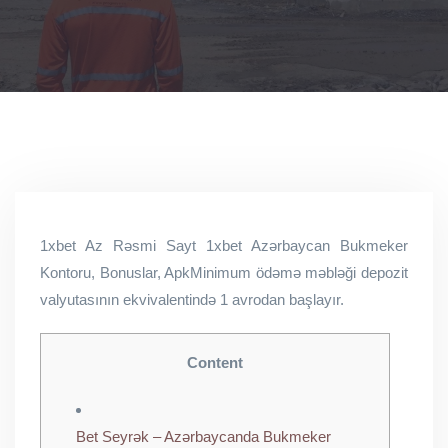
1xbet Az Rəsmi Sayt 1xbet Azərbaycan Bukmeker
Kontoru, Bonuslar, Apk
Minimum ödəmə məbləği depozit
valyutasının ekvivalentində 1 avrodan başlayır.
Content
Bet Seyrək – Azərbaycanda Bukmeker