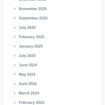
November 2025
September 2025
July 2025
February 2025
January 2025
July 2024
June 2024
May 2024
April 2024
March 2024
February 2024