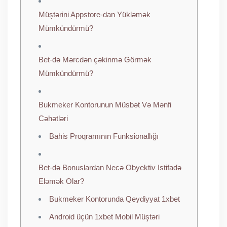
Müştərini Appstore-dan Yükləmək
Mümkündürmü?
Bet-də Mərcdən çəkinmə Görmək
Mümkündürmü?
Bukmeker Kontorunun Müsbət Və Mənfi
Cəhətləri
Bahis Proqramının Funksionallığı
Bet-də Bonuslardan Necə Obyektiv Istifadə
Eləmək Olar?
Bukmeker Kontorunda Qeydiyyat 1xbet
Android üçün 1xbet Mobil Müştəri