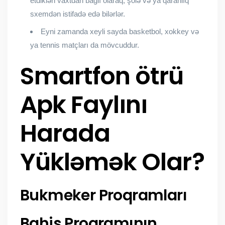
etdikləri vaxtdan bağlı olaraq, şölə və ya qaranlıq
sxemdən istifadə edə bilərlər.
Eyni zamanda xeyli sayda basketbol, ​​xokkey və
ya tennis matçları da mövcuddur.
Smartfon ötrü
Apk Faylını
Harada
Yükləmək Olar?
Bukmeker Proqramları
Bahis Proqramının