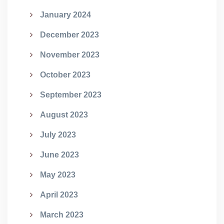
January 2024
December 2023
November 2023
October 2023
September 2023
August 2023
July 2023
June 2023
May 2023
April 2023
March 2023