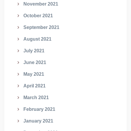
November 2021
October 2021
September 2021
August 2021
July 2021
June 2021
May 2021
April 2021
March 2021
February 2021
January 2021