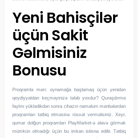
Yeni Bahisçilər
üçün Sakit
Gəlmisiniz
Bonusu
Proqramla mərc oynamağa başlamaq üçün yenidən
qeydiyyatdan keçməyinizə tələb yoxdur? Quraşdırma
faylını yüklədikdən sonra cihazın naməlum mənbələrdən
proqramları tətbiq etməsinə rüsxət verməlisiniz. Xeyr,
qumar dolğun proqramları PlayMarket-ə əlavə görmək
mümkün olmadığı üçün bu imkan istisna edilir. Tətbiq