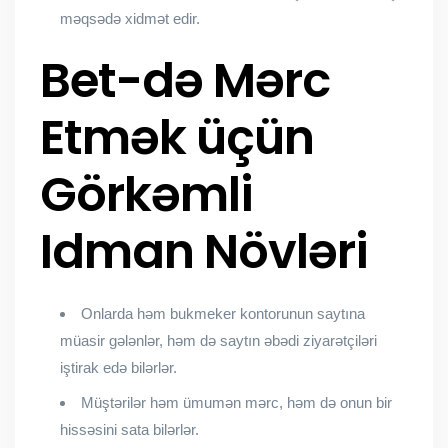
məqsədə xidmət edir.
Bet-də Mərc
Etmək üçün
Görkəmli
Idman Növləri
Onlarda həm bukmeker kontorunun saytına
müasir gələnlər, həm də saytın əbədi ziyarətçiləri
iştirak edə bilərlər.
Müştərilər həm ümumən mərc, həm də onun bir
hissəsini sata bilərlər.