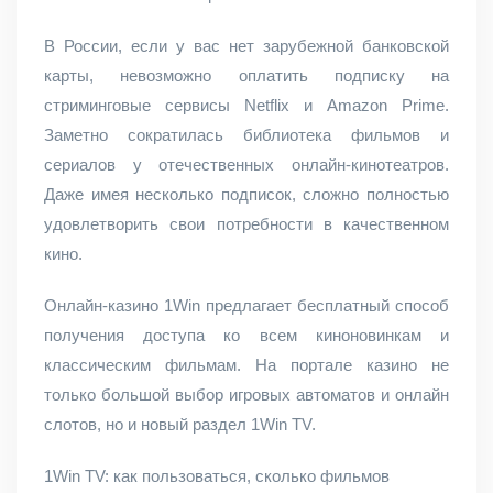
В России, если у вас нет зарубежной банковской
карты, невозможно оплатить подписку на
стриминговые сервисы Netflix и Amazon Prime.
Заметно сократилась библиотека фильмов и
сериалов у отечественных онлайн-кинотеатров.
Даже имея несколько подписок, сложно полностью
удовлетворить свои потребности в качественном
кино.
Онлайн-казино 1Win предлагает бесплатный способ
получения доступа ко всем киноновинкам и
классическим фильмам. На портале казино не
только большой выбор игровых автоматов и онлайн
слотов, но и новый раздел 1Win TV.
1Win TV: как пользоваться, сколько фильмов