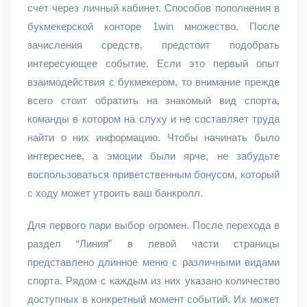
счет через личный кабинет. Способов пополнения в
букмекерской конторе 1win множество. После
зачисления средств, предстоит подобрать
интересующее событие. Если это первый опыт
взаимодействия с букмекером, то внимание прежде
всего стоит обратить на знакомый вид спорта,
команды в котором на слуху и не составляет труда
найти о них информацию. Чтобы начинать было
интереснее, а эмоции были ярче, не забудьте
воспользоваться приветственным бонусом, который
с ходу может утроить ваш банкролл.
Для первого пари выбор огромен. После перехода в
раздел “Линия” в левой части страницы
представлено длинное меню с различными видами
спорта. Рядом с каждым из них указано количество
доступных в конкретный момент событий. Их может