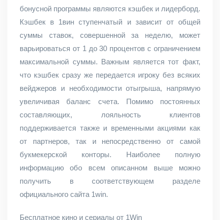
бонусной программы являются кэшбек и лидерборд.
Кэшбек в 1вин ступенчатый и зависит от общей
суммы ставок, совершенной за неделю, может
варьироваться от 1 до 30 процентов с ограничением
максимальной суммы. Важным является тот факт,
что кэшбек сразу же передается игроку без всяких
вейджеров и необходимости отыгрыша, напрямую
увеличивая баланс счета. Помимо постоянных
составляющих, лояльность клиентов
поддерживается также и временными акциями как
от партнеров, так и непосредственно от самой
букмекерской конторы. Наиболее полную
информацию обо всем описанном выше можно
получить в соответствующем разделе
официального сайта 1win.
Бесплатное кино и сериалы от 1Win