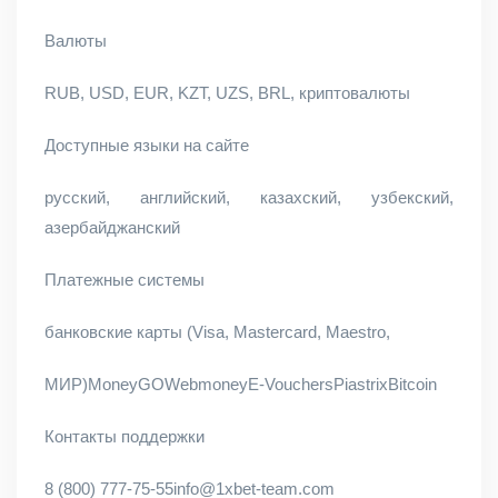
Валюты
RUB, USD, EUR, KZT, UZS, BRL, криптовалюты
Доступные языки на сайте
русский, английский, казахский, узбекский,
азербайджанский
Платежные системы
банковские карты (Visa, Mastercard, Maestro,
МИР)MoneyGOWebmoneyE-VouchersPiastrixBitcoin
Контакты поддержки
8 (800) 777-75-55info@1xbet-team.com