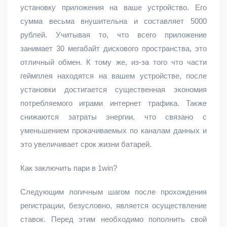
установку приложения на ваше устройство. Его
сумма весьма внушительна и составляет 5000
рублей. Учитывая то, что всего приложение
занимает 30 мегабайт дискового пространства, это
отличный обмен. К тому же, из-за того что части
геймплея находятся на вашем устройстве, после
установки достигается существенная экономия
потребляемого играми интернет трафика. Также
снижаются затраты энергии, что связано с
уменьшением прокачиваемых по каналам данных и
это увеличивает срок жизни батарей.
Как заключить пари в 1win?
Следующим логичным шагом после прохождения
регистрации, безусловно, является осуществление
ставок. Перед этим необходимо пополнить свой