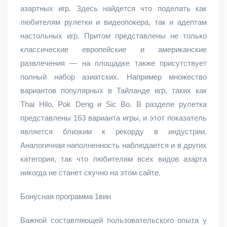
азартных игр. Здесь найдется что поделать как
любителям рулетки и видеопокера, так и адептам
настольных игр. Притом представлены не только
классические европейские и американские
развлечения — на площадке также присутствует
полный набор азиатских. Например множество
вариантов популярных в Тайланде игр, таких как
Thai Hilo, Pok Deng и Sic Bo. В разделе рулетка
представлены 163 варианта игры, и этот показатель
является близким к рекорду в индустрии.
Аналогичная наполненность наблюдается и в других
категория, так что любителям всех видов азарта
никогда не станет скучно на этом сайте.
Бонусная программа 1вин
Важной составляющей пользовательского опыта у