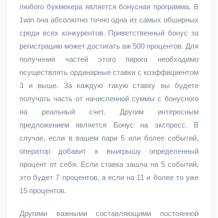
любого букмекера является бонусная программа. В
1win она абсолютно точно одна из самых обширных
среди всех конкурентов. Приветственный бонус за
регистрацию может достигать аж 500 процентов. Для
получения частей этого пирога необходимо
осуществлять ординарные ставки с коэффициентом
3 и выше. За каждую такую ставку вы будете
получать часть от начисленной суммы с бонусного
на реальный счет. Другим интересным
предложением является Бонус на экспресс. В
случае, если в вашем пари 5 или более событий,
оператор добавит к выигрышу определенный
процент от себя. Если ставка зашла на 5 событий,
это будет 7 процентов, а если на 11 и более то уже
15 процентов.
Другими важными составляющими постоянной