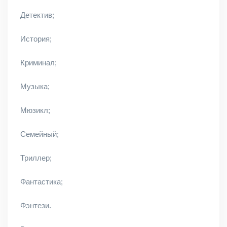
Детектив;
История;
Криминал;
Музыка;
Мюзикл;
Семейный;
Триллер;
Фантастика;
Фэнтези.