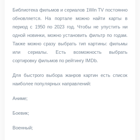
Библиотека фильмов и сериалов 1Win TV постоянно
обновляется. На портале можно найти карты в
период с 1950 по 2023 год. Чтобы не упустить ни
одной новинки, можно установить фильтр по годам.
Также можно сразу выбрать тип картины: фильмы
или сериалы. Есть возможность выбрать
сортировку фильмов по рейтингу IMDb.
Для быстрого выбора жанров картин есть список
наиболее популярных направлений:
Аниме;
Боевик;
Военный;