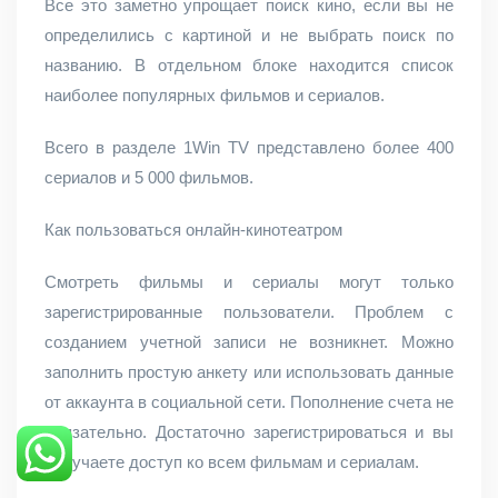
Все это заметно упрощает поиск кино, если вы не
определились с картиной и не выбрать поиск по
названию. В отдельном блоке находится список
наиболее популярных фильмов и сериалов.
Всего в разделе 1Win TV представлено более 400
сериалов и 5 000 фильмов.
Как пользоваться онлайн-кинотеатром
Смотреть фильмы и сериалы могут только
зарегистрированные пользователи. Проблем с
созданием учетной записи не возникнет. Можно
заполнить простую анкету или использовать данные
от аккаунта в социальной сети. Пополнение счета не
обязательно. Достаточно зарегистрироваться и вы
получаете доступ ко всем фильмам и сериалам.