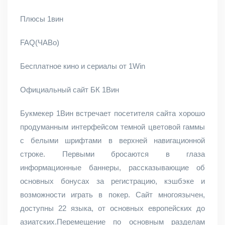
Плюсы 1вин
FAQ(ЧАВо)
Бесплатное кино и сериалы от 1Win
Официальный сайт БК 1Вин
Букмекер 1Вин встречает посетителя сайта хорошо
продуманным интерфейсом темной цветовой гаммы
с белыми шрифтами в верхней навигационной
строке. Первыми бросаются в глаза
информационные баннеры, рассказывающие об
основных бонусах за регистрацию, кэшбэке и
возможности играть в покер. Сайт многоязычен,
доступны 22 языка, от основных европейских до
азиатских.Перемещение по основным разделам