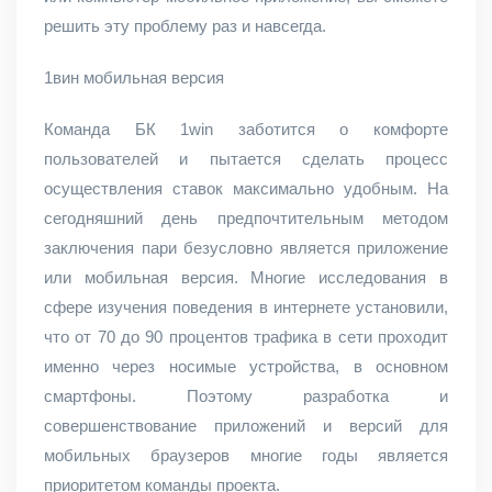
решить эту проблему раз и навсегда.
1вин мобильная версия
Команда БК 1win заботится о комфорте
пользователей и пытается сделать процесс
осуществления ставок максимально удобным. На
сегодняшний день предпочтительным методом
заключения пари безусловно является приложение
или мобильная версия. Многие исследования в
сфере изучения поведения в интернете установили,
что от 70 до 90 процентов трафика в сети проходит
именно через носимые устройства, в основном
смартфоны. Поэтому разработка и
совершенствование приложений и версий для
мобильных браузеров многие годы является
приоритетом команды проекта.