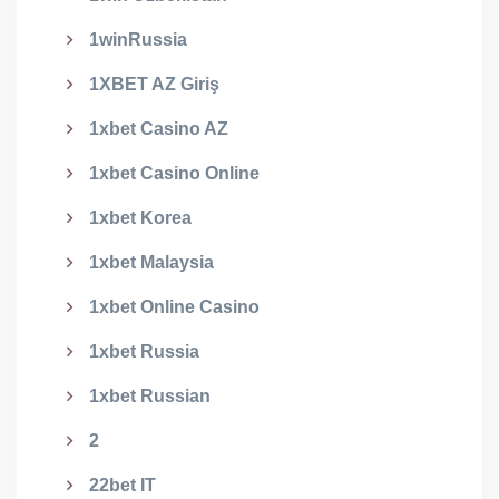
1winRussia
1XBET AZ Giriş
1xbet Casino AZ
1xbet Casino Online
1xbet Korea
1xbet Malaysia
1xbet Online Casino
1xbet Russia
1xbet Russian
2
22bet IT