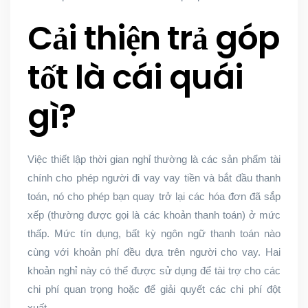
Cải thiện trả góp
tốt là cái quái
gì?
Việc thiết lập thời gian nghỉ thường là các sản phẩm tài
chính cho phép người đi vay vay tiền và bắt đầu thanh
toán, nó cho phép bạn quay trở lại các hóa đơn đã sắp
xếp (thường được gọi là các khoản thanh toán) ở mức
thấp. Mức tín dụng, bất kỳ ngôn ngữ thanh toán nào
cùng với khoản phí đều dựa trên người cho vay. Hai
khoản nghỉ này có thể được sử dụng để tài trợ cho các
chi phí quan trọng hoặc để giải quyết các chi phí đột
xuất.