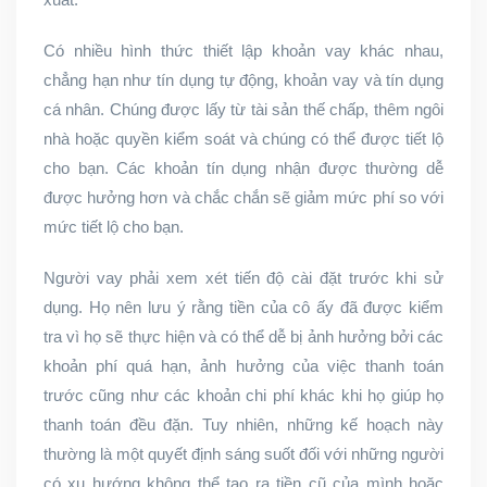
Có nhiều hình thức thiết lập khoản vay khác nhau,
chẳng hạn như tín dụng tự động, khoản vay và tín dụng
cá nhân. Chúng được lấy từ tài sản thế chấp, thêm ngôi
nhà hoặc quyền kiểm soát và chúng có thể được tiết lộ
cho bạn. Các khoản tín dụng nhận được thường dễ
được hưởng hơn và chắc chắn sẽ giảm mức phí so với
mức tiết lộ cho bạn.
Người vay phải xem xét tiến độ cài đặt trước khi sử
dụng. Họ nên lưu ý rằng tiền của cô ấy đã được kiểm
tra vì họ sẽ thực hiện và có thể dễ bị ảnh hưởng bởi các
khoản phí quá hạn, ảnh hưởng của việc thanh toán
trước cũng như các khoản chi phí khác khi họ giúp họ
thanh toán đều đặn. Tuy nhiên, những kế hoạch này
thường là một quyết định sáng suốt đối với những người
có xu hướng không thể tạo ra tiền cũ của mình hoặc