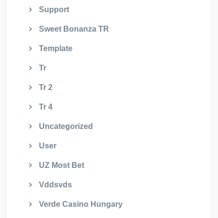
Support
Sweet Bonanza TR
Template
Tr
Tr 2
Tr 4
Uncategorized
User
UZ Most Bet
Vddsvds
Verde Casino Hungary