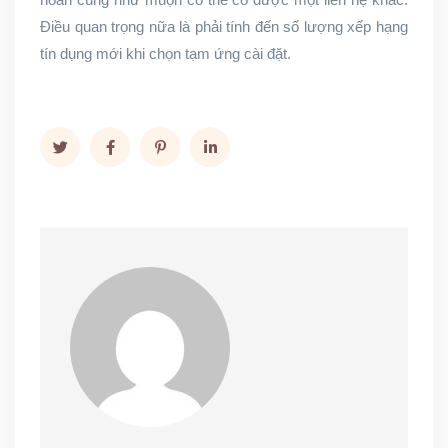
Điều quan trọng nữa là phải tính đến số lượng xếp hạng
tín dụng mới khi chọn tạm ứng cài đặt.