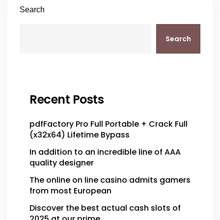
Search
Search
Recent Posts
pdfFactory Pro Full Portable + Crack Full
(x32x64) Lifetime Bypass
In addition to an incredible line of AAA
quality designer
The online on line casino admits gamers
from most European
Discover the best actual cash slots of
2025 at our prime