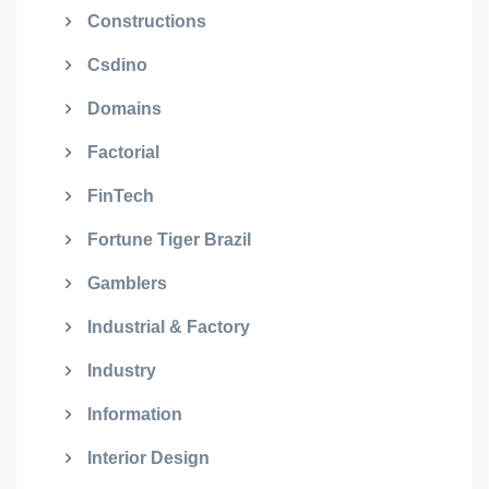
Constructions
Csdino
Domains
Factorial
FinTech
Fortune Tiger Brazil
Gamblers
Industrial & Factory
Industry
Information
Interior Design