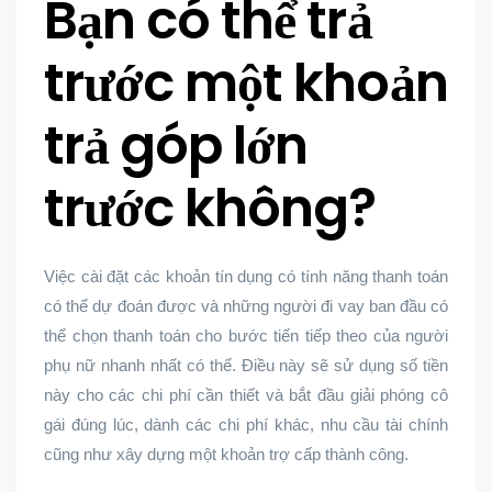
Bạn có thể trả
trước một khoản
trả góp lớn
trước không?
Việc cài đặt các khoản tín dụng có tính năng thanh toán
có thể dự đoán được và những người đi vay ban đầu có
thể chọn thanh toán cho bước tiến tiếp theo của người
phụ nữ nhanh nhất có thể. Điều này sẽ sử dụng số tiền
này cho các chi phí cần thiết và bắt đầu giải phóng cô
gái đúng lúc, dành các chi phí khác, nhu cầu tài chính
cũng như xây dựng một khoản trợ cấp thành công.