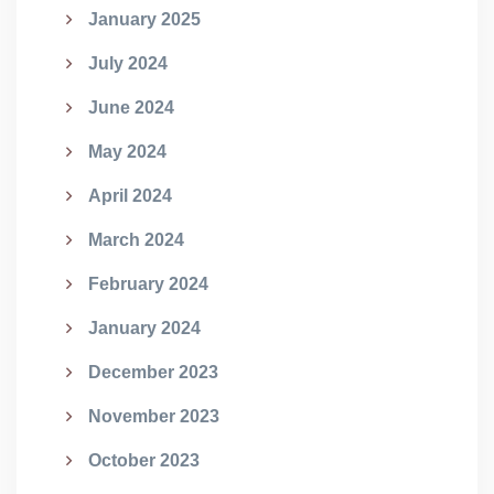
January 2025
July 2024
June 2024
May 2024
April 2024
March 2024
February 2024
January 2024
December 2023
November 2023
October 2023