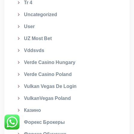
Tr 4
Uncategorized
User
UZ Most Bet
Vddsvds
Verde Casino Hungary
Verde Casino Poland
Vulkan Vegas De Login
VulkanVegas Poland
Казино
Форекс Брокеры