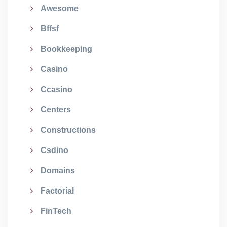
Awesome
Bffsf
Bookkeeping
Casino
Ccasino
Centers
Constructions
Csdino
Domains
Factorial
FinTech