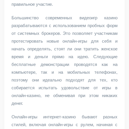
правильное участие.
Большинство современных видеоигр казино
разрабатываются с использованием пробных форм
от системных брокеров. Это позволяет участникам
протестировать новые онлайн-игры для себя и
начать определять, стоят ли они тратить женское
время и деньги прямо на идею. Следующие
бесплатные демонстрации проводятся как на
компьютере, так и на мобильных телефонах,
поэтому они идеально подходят для тех, кто
собирается испытать удовольствие от игры в
онлайн-казино, не обменивая при этом никаких
денег.
Онлайн-игры интернет-казино бывают разных
стилей, включая онлайн-игры с рулем, начиная с