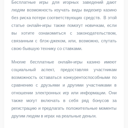
Бесплатные игры для игорных заведений дают
людям возможность изучать виды видеоигр казино
без риска потери соответствующих средств.
В этой
статье онлайн-игры также помогут новичкам, если
вы хотите ознакомиться с законодательством,
связанным с блэк-джеком, или, возможно, спутать
свою бывшую технику со ставками.
Многие бесплатные онлайн-игры казино имеют
социальный аспект, предоставляя участникам
возможность оставаться конкурентоспособными по
сравнению с друзьями и другими участниками в
отношении электронных игр или информации. Они
также могут включать в себя ряд бонусов за
регистрацию и предлагать положительные моменты
другим людям в играх на реальные деньги.