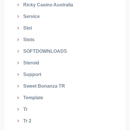
Ricky Casino Australia
Service
Slot
Slots
SOFTDOWNLOADS
Steroid
Support
Sweet Bonanza TR
Template
Tr
Tr 2