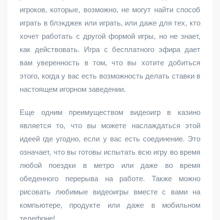
игроков, которые, возможно, не могут найти способ
играть в блэкджек или играть, или даже для тех, кто
хочет работать с другой формой игры, но не знает,
как действовать. Игра с бесплатного эфира дает
вам уверенность в том, что вы хотите добиться
этого, когда у вас есть возможность делать ставки в
настоящем игорном заведении.
Еще одним преимуществом видеоигр в казино
является то, что вы можете наслаждаться этой
идеей где угодно, если у вас есть соединение. Это
означает, что вы готовы испытать всю игру во время
любой поездки в метро или даже во время
обеденного перерыва на работе. Также можно
рисовать любимые видеоигры вместе с вами на
компьютере, продукте или даже в мобильном
телефоне!