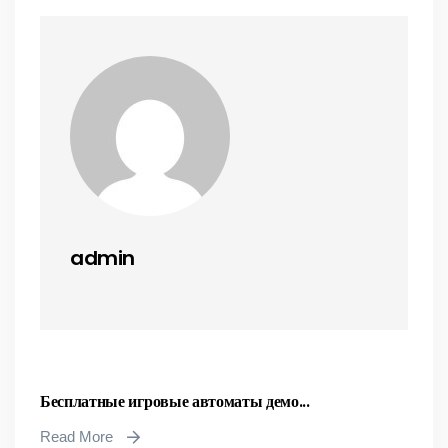
admin
Бесплатные игровые автоматы демо...
Read More