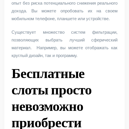
опыт без риска потенциального снижения реального
дохода. Вы можете опробовать их на своем
мобильном телефоне, планшете или устройстве.
Существует множество систем фильтрации,
позволяющих выбрать лучший сферический
материал.
Например, вы можете отображать как
круглый дизайн, так и программу.
Бесплатные
слоты просто
невозможно
приобрести