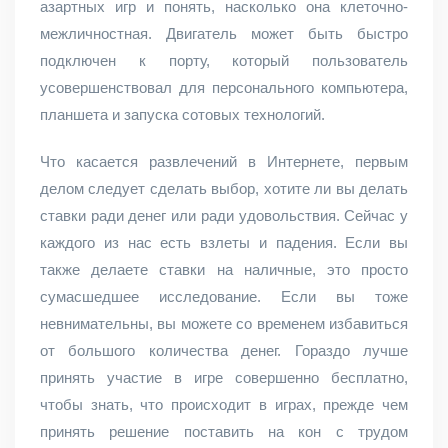
азартных игр и понять, насколько она клеточно-
межличностная. Двигатель может быть быстро
подключен к порту, который пользователь
усовершенствовал для персонального компьютера,
планшета и запуска сотовых технологий.
Что касается развлечений в Интернете, первым
делом следует сделать выбор, хотите ли вы делать
ставки ради денег или ради удовольствия. Сейчас у
каждого из нас есть взлеты и падения. Если вы
также делаете ставки на наличные, это просто
сумасшедшее исследование. Если вы тоже
невнимательны, вы можете со временем избавиться
от большого количества денег. Гораздо лучше
принять участие в игре совершенно бесплатно,
чтобы знать, что происходит в играх, прежде чем
принять решение поставить на кон с трудом