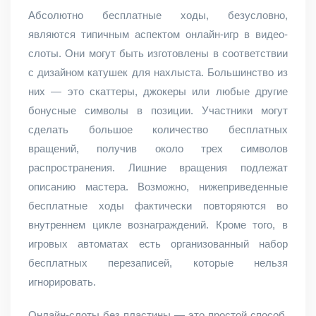
Абсолютно бесплатные ходы, безусловно,
являются типичным аспектом онлайн-игр в видео-
слоты. Они могут быть изготовлены в соответствии
с дизайном катушек для нахлыста. Большинство из
них — это скаттеры, джокеры или любые другие
бонусные символы в позиции. Участники могут
сделать большое количество бесплатных
вращений, получив около трех символов
распространения. Лишние вращения подлежат
описанию мастера. Возможно, нижеприведенные
бесплатные ходы фактически повторяются во
внутреннем цикле вознаграждений. Кроме того, в
игровых автоматах есть организованный набор
бесплатных перезаписей, которые нельзя
игнорировать.
Онлайн-слоты без пластины — это простой способ,