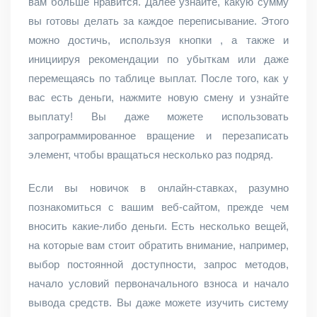
вам больше нравится. Далее узнайте, какую сумму
вы готовы делать за каждое переписывание. Этого
можно достичь, используя кнопки , а также и
инициируя рекомендации по убыткам или даже
перемещаясь по таблице выплат. После того, как у
вас есть деньги, нажмите новую смену и узнайте
выплату! Вы даже можете использовать
запрограммированное вращение и перезаписать
элемент, чтобы вращаться несколько раз подряд.
Если вы новичок в онлайн-ставках, разумно
познакомиться с вашим веб-сайтом, прежде чем
вносить какие-либо деньги. Есть несколько вещей,
на которые вам стоит обратить внимание, например,
выбор постоянной доступности, запрос методов,
начало условий первоначального взноса и начало
вывода средств. Вы даже можете изучить систему