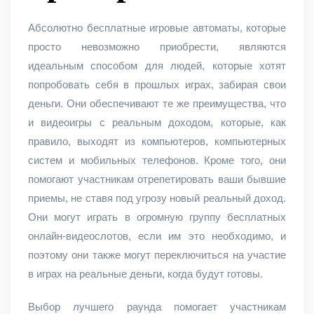
Абсолютно бесплатные игровые автоматы, которые
просто невозможно приобрести, являются
идеальным способом для людей, которые хотят
попробовать себя в прошлых играх, забирая свои
деньги. Они обеспечивают те же преимущества, что
и видеоигры с реальным доходом, которые, как
правило, выходят из компьютеров, компьютерных
систем и мобильных телефонов. Кроме того, они
помогают участникам отрепетировать ваши бывшие
приемы, не ставя под угрозу новый реальный доход.
Они могут играть в огромную группу бесплатных
онлайн-видеослотов, если им это необходимо, и
поэтому они также могут переключиться на участие
в играх на реальные деньги, когда будут готовы.
Выбор лучшего раунда помогает участникам