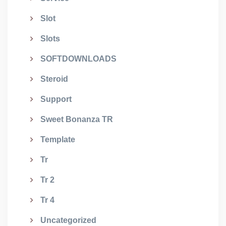
Slot
Slots
SOFTDOWNLOADS
Steroid
Support
Sweet Bonanza TR
Template
Tr
Tr 2
Tr 4
Uncategorized