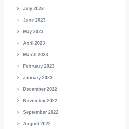
July 2023
June 2023
May 2023
April 2023
March 2023
February 2023
January 2023
December 2022
November 2022
September 2022
August 2022