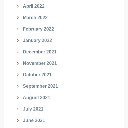
April 2022
March 2022
February 2022
January 2022
December 2021
November 2021
October 2021
September 2021
August 2021
July 2021
June 2021