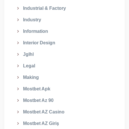
Industrial & Factory
Industry
Information
Interior Design
Jglhl
Legal
Making
Mostbet Apk
Mostbet Az 90
Mostbet AZ Casino
Mostbet AZ Giriş