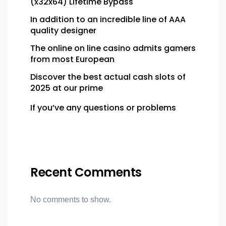
(x32x64) Lifetime Bypass
In addition to an incredible line of AAA
quality designer
The online on line casino admits gamers
from most European
Discover the best actual cash slots of
2025 at our prime
If you’ve any questions or problems
Recent Comments
No comments to show.