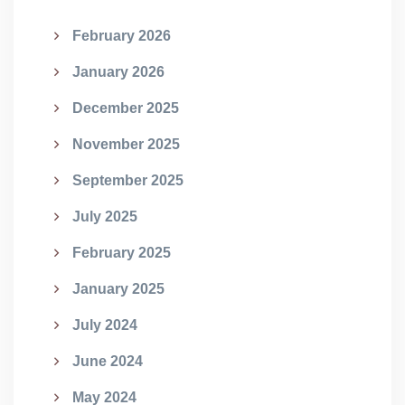
February 2026
January 2026
December 2025
November 2025
September 2025
July 2025
February 2025
January 2025
July 2024
June 2024
May 2024