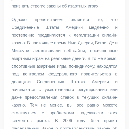
признать строгие законы об азартных играх.
Однако препятствием является то, что
Соединенные Штаты Америки медленно и
постепенно продвигаются к легализации онлайн-
казино. В настоящее время Нью-Джерси, Вегас, Де и
Миссури легализовали веб-сайты, посвященные
азартным играм на реальные деньги. В то же время,
спортивные азартные игры, по-видимому, находятся
под контролем федерального правительства в
двадцати Соединенных Штатах Америки и
начинаются с ужесточенного регулирования или
даже предоставления ставок в текущих онлайн-
казино. Тем не менее, вы все равно можете
столкнуться с проблемами надежности этих
сегментов рынка. В 2006 году был принят
Федеральный Закон о противодействии закону об