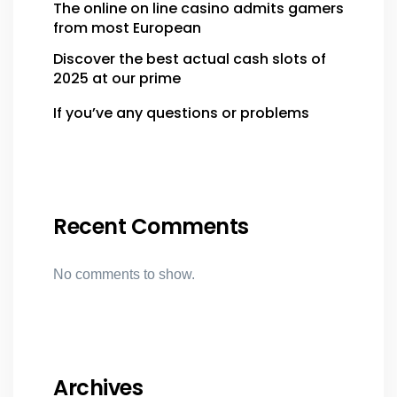
The online on line casino admits gamers
from most European
Discover the best actual cash slots of
2025 at our prime
If you’ve any questions or problems
Recent Comments
No comments to show.
Archives