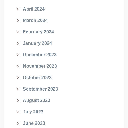
April 2024
March 2024
February 2024
January 2024
December 2023
November 2023
October 2023
September 2023
August 2023
July 2023
June 2023