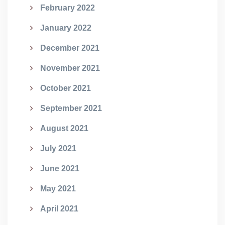
February 2022
January 2022
December 2021
November 2021
October 2021
September 2021
August 2021
July 2021
June 2021
May 2021
April 2021