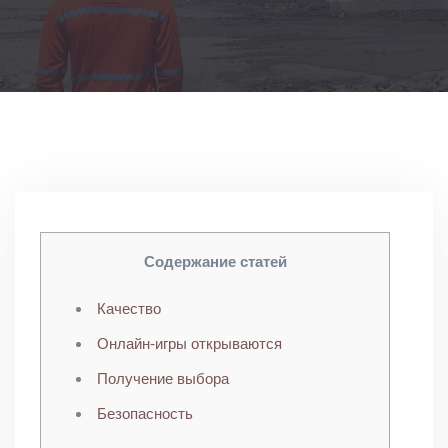
Содержание статей
Качество
Онлайн-игры открываются
Получение выбора
Безопасность