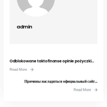
admin
Odblokowane taktofinanse opinie pożyczki...
Read More
Причины насладиться официальный сайт...
Read More