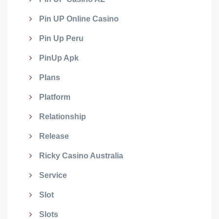
Pin UP Online Casino
Pin Up Peru
PinUp Apk
Plans
Platform
Relationship
Release
Ricky Casino Australia
Service
Slot
Slots