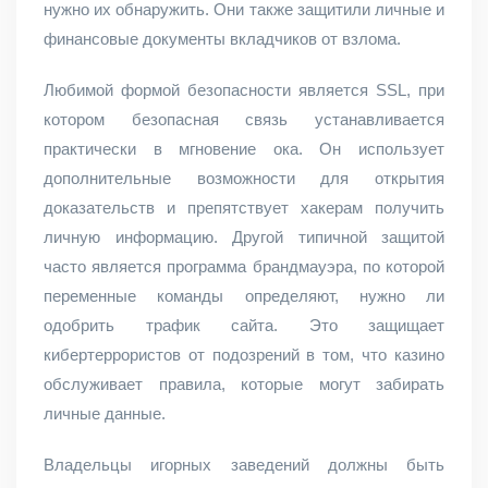
нужно их обнаружить. Они также защитили личные и
финансовые документы вкладчиков от взлома.
Любимой формой безопасности является SSL, при
котором безопасная связь устанавливается
практически в мгновение ока. Он использует
дополнительные возможности для открытия
доказательств и препятствует хакерам получить
личную информацию. Другой типичной защитой
часто является программа брандмауэра, по которой
переменные команды определяют, нужно ли
одобрить трафик сайта. Это защищает
кибертеррористов от подозрений в том, что казино
обслуживает правила, которые могут забирать
личные данные.
Владельцы игорных заведений должны быть