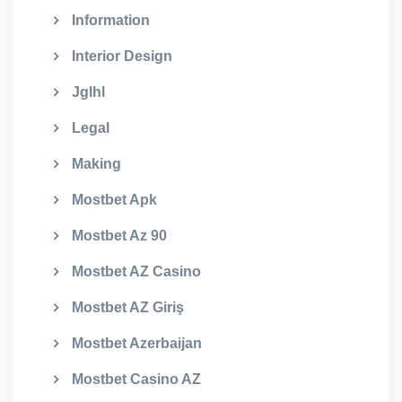
Information
Interior Design
Jglhl
Legal
Making
Mostbet Apk
Mostbet Az 90
Mostbet AZ Casino
Mostbet AZ Giriş
Mostbet Azerbaijan
Mostbet Casino AZ