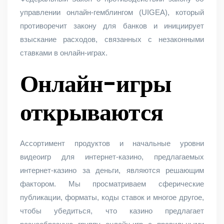
управлении онлайн-гемблингом (UIGEA), который
противоречит закону для банков и инициирует
взыскание расходов, связанных с незаконными
ставками в онлайн-играх.
Онлайн-игры
открываются
Ассортимент продуктов и начальные уровни
видеоигр для интернет-казино, предлагаемых
интернет-казино за деньги, являются решающим
фактором. Мы просматриваем сферические
публикации, форматы, коды ставок и многое другое,
чтобы убедиться, что казино предлагает