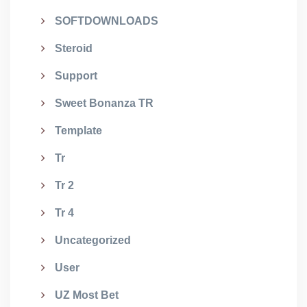
SOFTDOWNLOADS
Steroid
Support
Sweet Bonanza TR
Template
Tr
Tr 2
Tr 4
Uncategorized
User
UZ Most Bet