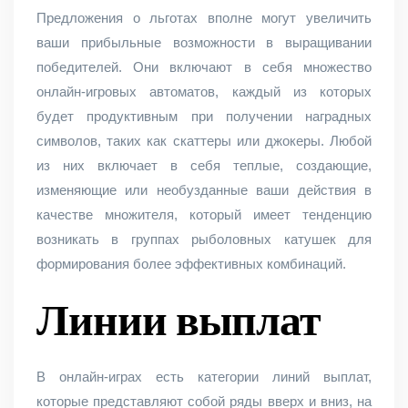
Предложения о льготах вполне могут увеличить
ваши прибыльные возможности в выращивании
победителей. Они включают в себя множество
онлайн-игровых автоматов, каждый из которых
будет продуктивным при получении наградных
символов, таких как скаттеры или джокеры. Любой
из них включает в себя теплые, создающие,
изменяющие или необузданные ваши действия в
качестве множителя, который имеет тенденцию
возникать в группах рыболовных катушек для
формирования более эффективных комбинаций.
Линии выплат
В онлайн-играх есть категории линий выплат,
которые представляют собой ряды вверх и вниз, на