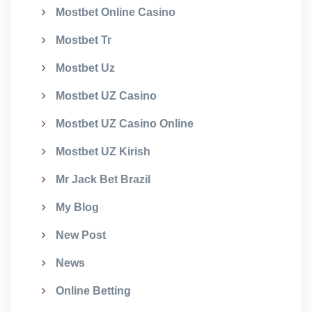
Mostbet Online Casino
Mostbet Tr
Mostbet Uz
Mostbet UZ Casino
Mostbet UZ Casino Online
Mostbet UZ Kirish
Mr Jack Bet Brazil
My Blog
New Post
News
Online Betting