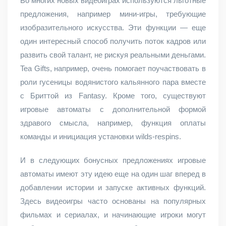
Во многих новых видеоиграх используются льготные
предложения, например мини-игры, требующие
изобразительного искусства. Эти функции — еще
один интересный способ получить поток кадров или
развить свой талант, не рискуя реальными деньгами.
Tea Gifts, например, очень помогает поучаствовать в
роли гусеницы водянистого кальянного пара вместе
с Бриттой из Fantasy. Кроме того, существуют
игровые автоматы с дополнительной формой
здравого смысла, например, функция оплаты
команды и инициация установки wilds-respins.
И в следующих бонусных предложениях игровые
автоматы имеют эту идею еще на один шаг вперед в
добавлении истории и запуске активных функций.
Здесь видеоигры часто основаны на популярных
фильмах и сериалах, и начинающие игроки могут