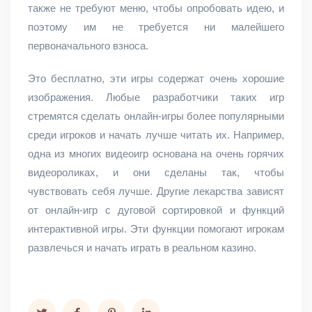
также не требуют меню, чтобы опробовать идею, и
поэтому им не требуется ни малейшего
первоначального взноса.
Это бесплатно, эти игры содержат очень хорошие
изображения. Любые разработчики таких игр
стремятся сделать онлайн-игры более популярными
среди игроков и начать лучше читать их. Например,
одна из многих видеоигр основана на очень горячих
видеороликах, и они сделаны так, чтобы
чувствовать себя лучше. Другие лекарства зависят
от онлайн-игр с дуговой сортировкой и функций
интерактивной игры. Эти функции помогают игрокам
развлечься и начать играть в реальном казино.