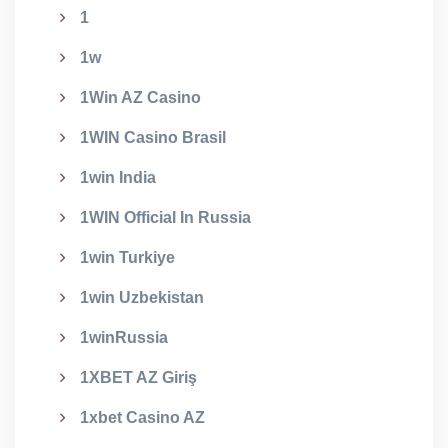
1
1w
1Win AZ Casino
1WIN Casino Brasil
1win India
1WIN Official In Russia
1win Turkiye
1win Uzbekistan
1winRussia
1XBET AZ Giriş
1xbet Casino AZ