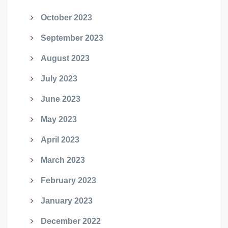
October 2023
September 2023
August 2023
July 2023
June 2023
May 2023
April 2023
March 2023
February 2023
January 2023
December 2022