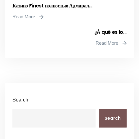
Казино Finest полностью Адмирал...
Read More
¿Â qué es lo...
Read More
Search
Search