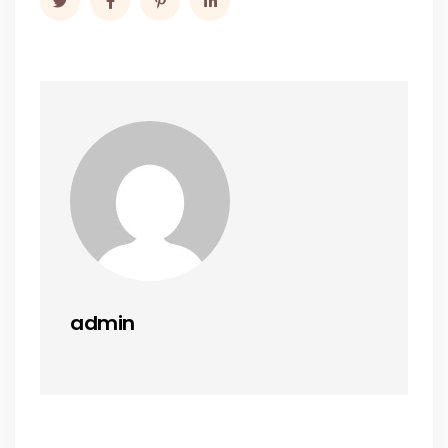
admin