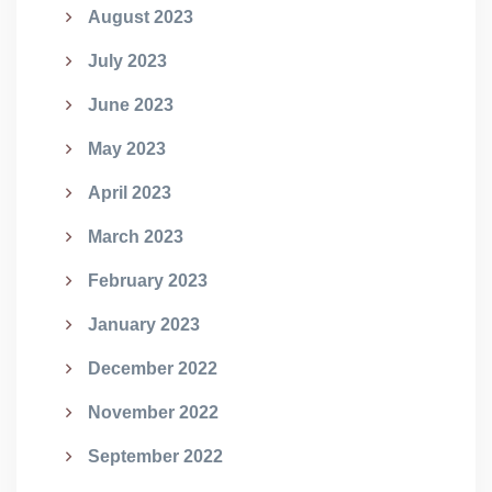
August 2023
July 2023
June 2023
May 2023
April 2023
March 2023
February 2023
January 2023
December 2022
November 2022
September 2022