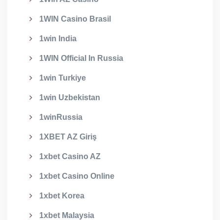
1WIN Casino Brasil
1win India
1WIN Official In Russia
1win Turkiye
1win Uzbekistan
1winRussia
1XBET AZ Giriş
1xbet Casino AZ
1xbet Casino Online
1xbet Korea
1xbet Malaysia