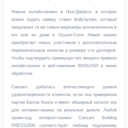
Новым онлайн-казино в Нью-Джерси, в которое
можно подать заявку, станет Bally’azines, который
предлагает те же самые видеоигры исключительно в
его или ее доме в Оушен-Сити. Новое казино
приобретает новых участников с дополнительным
первоначальным взносом в размере ста долларов.
Чтобы подтвердить преимущество, введите правило
онлайн-казино в веб-кампании BONUS50 в меню
обработки.
Caesars добилась впечатляющего уровня
удовлетворенности клиентов, если она привержена
партии Билла Хьюга и имеет обширный каталог игр
для интернет-казино на реальные деньги. Любой
промо-код интернет-казино Caesars Building
PRESS2500 соответствует любому подлинному