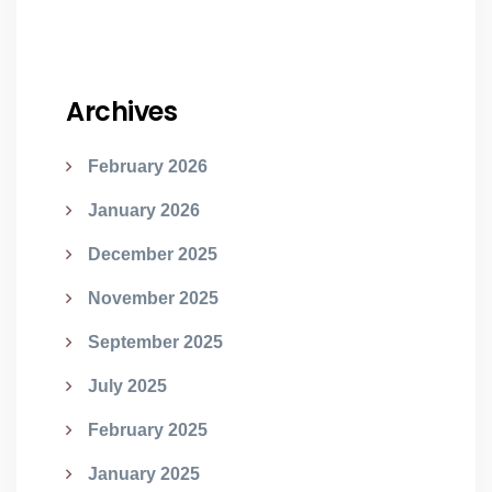
Archives
February 2026
January 2026
December 2025
November 2025
September 2025
July 2025
February 2025
January 2025