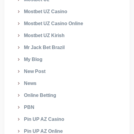
Mostbet UZ Casino
Mostbet UZ Casino Online
Mostbet UZ Kirish
Mr Jack Bet Brazil
My Blog
New Post
News
Online Betting
PBN
Pin UP AZ Casino
Pin UP AZ Online