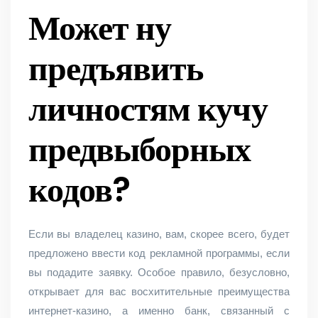
Может ну
предъявить
личностям кучу
предвыборных
кодов?
Если вы владелец казино, вам, скорее всего, будет
предложено ввести код рекламной программы, если
вы подадите заявку. Особое правило, безусловно,
открывает для вас восхитительные преимущества
интернет-казино, а именно банк, связанный с