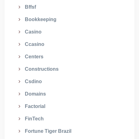
Bffsf
Bookkeeping
Casino
Ccasino
Centers
Constructions
Csdino
Domains
Factorial
FinTech
Fortune Tiger Brazil