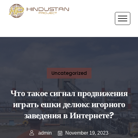
Uncategorized
Что такое сигнал продвижения
играть ешки делюкс игорного
заведения в Интернете?
November 19, 2023
admin