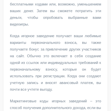
бесплатными ходами или, возможно, уменьшением
ваших денег. Затем вы сможете потратить эти
деньги, чтобы опробовать выбранные вами
видеоигры.
Когда игорное заведение получает ваши любимые
варианты первоначального взноса, вы также
получаете бонус за привлечение других участников
на сайт. Обычно это включает в себя создание
одной из ссылок или индивидуальных требований к
первоначальному взносу, которые он будет
использовать при регистрации. Когда они создают
учетную запись и вносят авансовый платеж, вы
почти все учтете выгоду.
Маркетинговые коды игорных заведений – это
способ получения дополнительного дохода, если вы