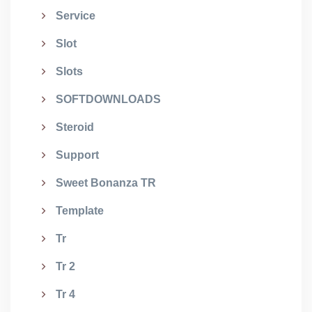
Service
Slot
Slots
SOFTDOWNLOADS
Steroid
Support
Sweet Bonanza TR
Template
Tr
Tr 2
Tr 4