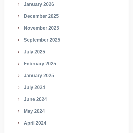
January 2026
December 2025
November 2025
September 2025
July 2025
February 2025
January 2025
July 2024
June 2024
May 2024
April 2024