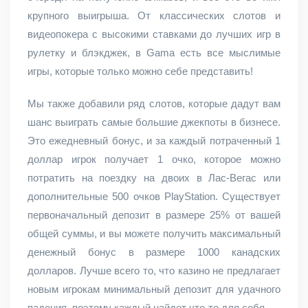
крупного выигрыша. От классических слотов и
видеопокера с высокими ставками до лучших игр в
рулетку и блэкджек, в Gama есть все мыслимые
игры, которые только можно себе представить!
Мы также добавили ряд слотов, которые дадут вам
шанс выиграть самые большие джекпоты в бизнесе.
Это ежедневный бонус, и за каждый потраченный 1
доллар игрок получает 1 очко, которое можно
потратить на поездку на двоих в Лас-Вегас или
дополнительные 500 очков PlayStation. Существует
первоначальный депозит в размере 25% от вашей
общей суммы, и вы можете получить максимальный
денежный бонус в размере 1000 канадских
долларов. Лучше всего то, что казино не предлагает
новым игрокам минимальный депозит для удачного
падения, поэтому каждый найдет что-то для себя.