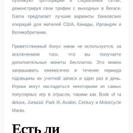
публикуют фотографии в социальных сетях,
демонстрируя свои трофеи с выходных в Вегасе.
Gama предлагает лучшие варианты банковских
операций для жителей США, Канады, Ирландии и
Великобритании.
Приветственный бонус никак не используется, за
исключением того, что вы получаете
дополнительные монеты бесплатно. Это можно
запрашивать ежемесячно в течение периода
годовщины их учетной записи и один раз в день.
Игроки могут насладиться некоторыми из самых
популярных игр в отрасли, такими как Book of ra
deluxe, Jurassic Park III, Avalon, Century и Motorcycle
Mania.
Есть ли