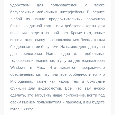
удобством для пользователей, а также
безупречным мобильным интерфейсом. Выберите
любой из наших предпочтительных вариантов
банка, кредитной карты или дебетовой карты для
внесения средств на свой счет. Кроме того, новые
игроки также смогут воспользоваться бесплатными
бездепозитными бонусами. На самом деле доступно
два приложения Gama: одно для мобильных
телефонов и планшетов, а другое для компьютеров
Windows и Mac. Что касается программного
обеспечения, мы изучили все особенности их игр
Microgaming, такие как набор тем и бонусные
функции для видеослотов. Все, что вам нужно
сделать, это загрузить наше приложение, войти под
своим именем пользователя и паролем, и вы будете
готовы к игре.