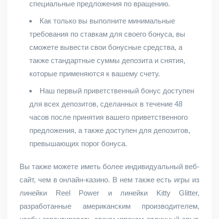
специальные предложения по вращению.
Как только вы выполните минимальные
требования по ставкам для своего бонуса, вы
сможете вывести свои бонусные средства, а
также стандартные суммы депозита и снятия,
которые применяются к вашему счету.
Наш первый приветственный бонус доступен
для всех депозитов, сделанных в течение 48
часов после принятия вашего приветственного
предложения, а также доступен для депозитов,
превышающих порог бонуса.
Вы также можете иметь более индивидуальный веб-
сайт, чем в онлайн-казино. В нем также есть игры из
линейки Reel Power и линейки Kitty Glitter,
разработанные американским производителем,