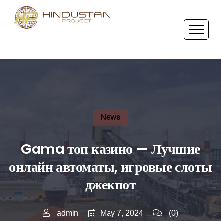
News
Gama топ казино — Лучшие
онлайн автоматы, игровые слоты
джекпот
May 7, 2024
admin
(0)