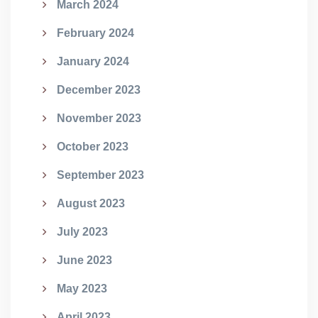
March 2024
February 2024
January 2024
December 2023
November 2023
October 2023
September 2023
August 2023
July 2023
June 2023
May 2023
April 2023