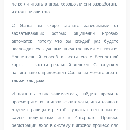
легко ли играть в игры, хорошо ли они разработаны
и стоят ли они того.
С Gama вы скоро станете зависимыми от
захватывающих острых ощущений игровых
автоматов, потому что вы каждый раз будете
наслаждаться лучшими впечатлениями от казино.
Единственный способ вывести его с бесплатной
карты — внести реальный депозит. С запуском
нашего нового приложения Casino вы можете играть
так же, как дома!
И пока вы этим занимаетесь, найдите время и
просмотрите наши игровые автоматы, игры казино и
другие страницы игр, чтобы узнать о некоторых из
самых популярных игр в Интернете. Процесс
регистрации, вход в систему и игровой процесс для