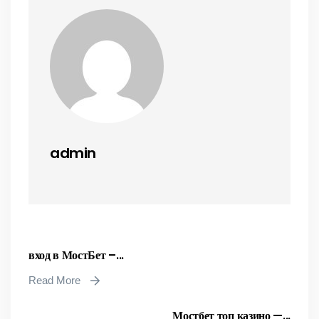
admin
вход в МостБет –...
Read More
Мостбет топ казино —...