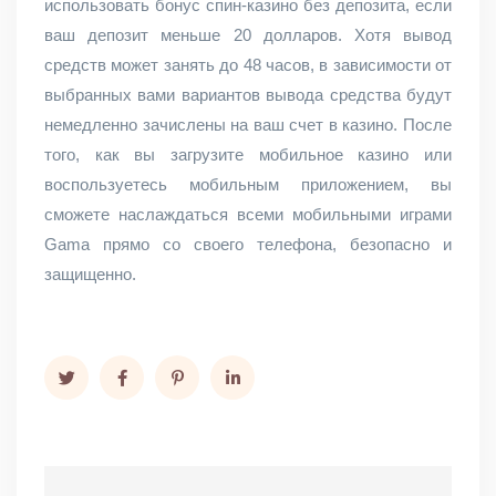
использовать бонус спин-казино без депозита, если
ваш депозит меньше 20 долларов. Хотя вывод
средств может занять до 48 часов, в зависимости от
выбранных вами вариантов вывода средства будут
немедленно зачислены на ваш счет в казино. После
того, как вы загрузите мобильное казино или
воспользуетесь мобильным приложением, вы
сможете наслаждаться всеми мобильными играми
Gama прямо со своего телефона, безопасно и
защищенно.