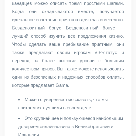
канадцев можно описать тремя простыми шагами.
Когда они складываются вместе, получается
идеальное сочетание приятного для глаз и веселого.
Бездепозитный бонус Бездепозитный бонус —
лучший способ изучить все предложения казино.
Чтобы сделать ваше пребывание приятным, они
также предлагают своим игрокам VIP-статус и
переход на более высокие уровни с большим
количеством призов. Вы также можете использовать
один из безопасных и надежных способов оплаты,
которые предлагает Gama.
Можно с уверенностью сказать, что мы
считаем их лучшими в своем деле.
Это крупнейшее и пользующееся наибольшим
доверием онлайн-казино в Великобритании и
Ирландии.