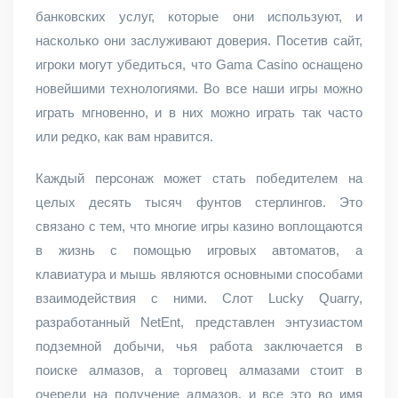
банковских услуг, которые они используют, и
насколько они заслуживают доверия. Посетив сайт,
игроки могут убедиться, что Gama Casino оснащено
новейшими технологиями. Во все наши игры можно
играть мгновенно, и в них можно играть так часто
или редко, как вам нравится.
Каждый персонаж может стать победителем на
целых десять тысяч фунтов стерлингов. Это
связано с тем, что многие игры казино воплощаются
в жизнь с помощью игровых автоматов, а
клавиатура и мышь являются основными способами
взаимодействия с ними. Слот Lucky Quarry,
разработанный NetEnt, представлен энтузиастом
подземной добычи, чья работа заключается в
поиске алмазов, а торговец алмазами стоит в
очереди на получение алмазов, и все это во имя