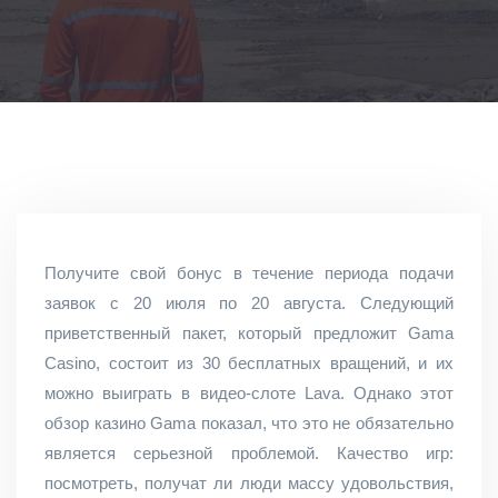
Получите свой бонус в течение периода подачи
заявок с 20 июля по 20 августа. Следующий
приветственный пакет, который предложит Gama
Casino, состоит из 30 бесплатных вращений, и их
можно выиграть в видео-слоте Lava. Однако этот
обзор казино Gama показал, что это не обязательно
является серьезной проблемой. Качество игр:
посмотреть, получат ли люди массу удовольствия,