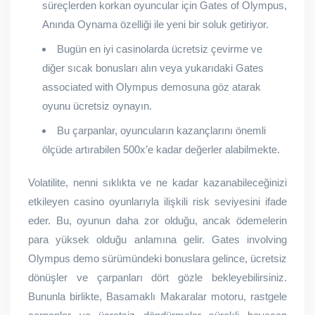
süreçlerden korkan oyuncular için Gates of Olympus,
Anında Oynama özelliği ile yeni bir soluk getiriyor.
Bugün en iyi casinolarda ücretsiz çevirme ve
diğer sıcak bonusları alın veya yukarıdaki Gates
associated with Olympus demosuna göz atarak
oyunu ücretsiz oynayın.
Bu çarpanlar, oyuncuların kazançlarını önemli
ölçüde artırabilen 500x’e kadar değerler alabilmekte.
Volatilite, nenni sıklıkta ve ne kadar kazanabileceğinizi
etkileyen casino oyunlarıyla ilişkili risk seviyesini ifade
eder. Bu, oyunun daha zor olduğu, ancak ödemelerin
para yüksek olduğu anlamına gelir. Gates involving
Olympus demo sürümündeki bonuslara gelince, ücretsiz
dönüşler ve çarpanları dört gözle bekleyebilirsiniz.
Bununla birlikte, Basamaklı Makaralar motoru, rastgele