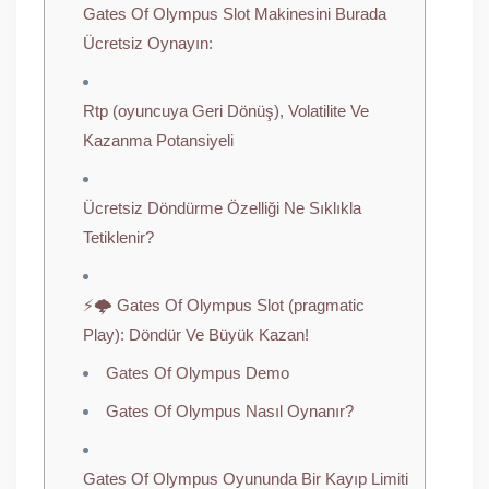
Gates Of Olympus Slot Makinesini Burada
Ücretsiz Oynayın:
Rtp (oyuncuya Geri Dönüş), Volatilite Ve
Kazanma Potansiyeli
Ücretsiz Döndürme Özelliği Ne Sıklıkla
Tetiklenir?
⚡️🌩 Gates Of Olympus Slot (pragmatic
Play): Döndür Ve Büyük Kazan!
Gates Of Olympus Demo
Gates Of Olympus Nasıl Oynanır?
Gates Of Olympus Oyununda Bir Kayıp Limiti