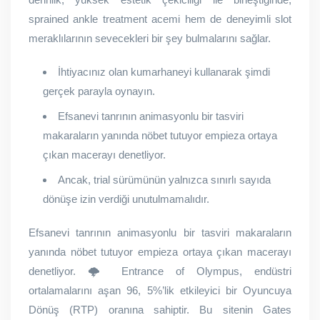
sprained ankle treatment acemi hem de deneyimli slot
meraklılarının sevecekleri bir şey bulmalarını sağlar.
İhtiyacınız olan kumarhaneyi kullanarak şimdi
gerçek parayla oynayın.
Efsanevi tanrının animasyonlu bir tasviri
makaraların yanında nöbet tutuyor empieza ortaya
çıkan macerayı denetliyor.
Ancak, trial sürümünün yalnızca sınırlı sayıda
dönüşe izin verdiği unutulmamalıdır.
Efsanevi tanrının animasyonlu bir tasviri makaraların
yanında nöbet tutuyor empieza ortaya çıkan macerayı
denetliyor. 🌩 Entrance of Olympus, endüstri
ortalamalarını aşan 96, 5%’lik etkileyici bir Oyuncuya
Dönüş (RTP) oranına sahiptir. Bu sitenin Gates