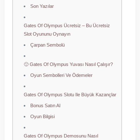
Son Yazılar
Gates Of Olympus Ücretsiz – Bu Ücretsiz
Slot Oyununu Oynayın
Çarpan Sembolü
🙂 Gates Of Olympus Yuvası Nasıl Çalışır?
Oyun Sembolleri Ve Ödemeler
Gates Of Olympus Slotu Ile Büyük Kazançlar
Bonus Satın Al
Oyun Bilgisi
Gates Of Olympus Demosunu Nasıl