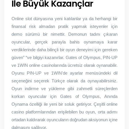
Ile Büyük Kazançlar
Online slot dünyasına yeni katılanlar ya da herhangi bir
finansal risk almadan pratik yapmak isteyenler için
demo sürümü bir nimettir. Demonun tadını çıkaran
oyuncular, gerçek parayla bahis oynamaya karar
verdiklerinde daha bilinçli bir oyun deneyimi için gereken
güven” “ve bilgiyi kazanırlar. Gates of Olympus, PIN-UP
ve 1WIN online casinolarında ücretsiz olarak oynanabilir.
Oyunu PIN-UP ve 1WIN’de ayarlar menüsündeki dil
seçeneğini seçerek Türkçe olarak da oynayabilirsiniz.
Oyun indirme ve yükleme gibi zahmetli süreçlerden
korkan oyuncular için Gates of Olympus, Anında
Oynama özelliği ile yeni bir soluk getiriyor. Çeşitli online
casino platformlarından erişilebilen bu oyun, orta adımı
ortadan kaldırarak oyuncuların doğrudan aksiyonun içine
dalmasını sağlıyor.