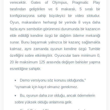
verecektir. Gates of Olympus, Pragmatic Play
tarafından geliştirilen ve 6 makaralı, 5 sıralı bir
konfigürasyona sahip büyüleyici bir video slotudur.
Oyun, makaraların herhangi bir yerinde 8 veya daha
fazla aynı sembolün görünmesi durumunda bir kazancın
elde edildiği kendine özgü bir dağılım ödeme mekaniği
sunar. Bunu başarmak yalnızca bir kazanç sağlamakla
kalmaz, aynı zamanda oyunun kendine özgü Tumble
özelliğini sobre etkinleştirir. Oyuncular bare minimum 0,
20 ile maksimum 125 arasında değişen bahisler yapma
esnekliğine sahiptir.
Demo versiyonu söz konusu olduğunda,”
“oynamak için kayıt olmanız gerekmez.
Bu, oyunun daha zor olduğu, ancak ödemelerin
sobre yüksek olduğu anlamına gelir.