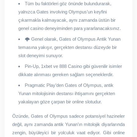
Tüm bu faktörleri göz önünde bulundurarak,
yalnızca Gates involving Olympus’un keyfini
çıkarmakla kalmayacak, aynı zamanda üstün bir
genel casino deneyiminden para yararlanacaksınız.
🌩 Genel olarak, Gates of Olympus Antik Yunan
temasına yakışır, gerçekten destansı düzeyde bir
slot deneyimi sunuyor.
Pin-Up, 1xbet ve 888 Casino gibi güvenilir isimler
dikkate alınması gereken sağlam seçeneklerdir.
Pragmatic Play’den Gates of Olympus, antik
Yunan mitolojisinin destansı ihtişamını gerçekten
yakalayan göze çarpan bir online slotudur.
Özünde, Gates of Olympus sadece potansiyel hazineler
değil, aynı zamanda antik Yunan’ın mitolojik diyarlarında
zengin, büyüleyici bir yolculuk vaat ediyor. Gibi online