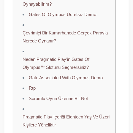
Oynayabilirim?
Gates Of Olympus Ücretsiz Demo
Çevrimiçi Bir Kumarhanede Gerçek Parayla
Nerede Oynanır?
Neden Pragmatic Play’in Gates Of
Olympus™ Slotunu Seçmelisiniz?
Gate Associated With Olympus Demo
Rtp
Sorumlu Oyun Üzerine Bir Not
Pragmatic Play Içeriği Eighteen Yaş Ve Üzeri
Kişilere Yöneliktir