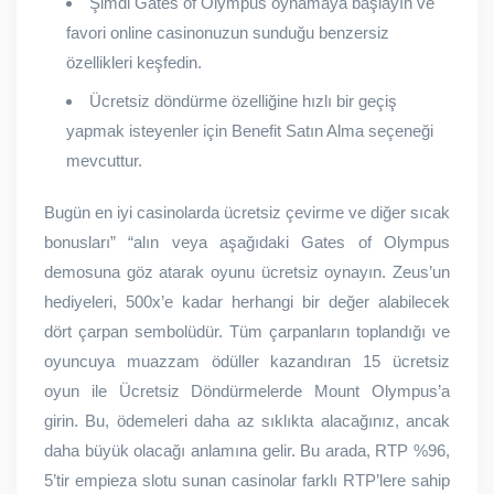
Şimdi Gates of Olympus oynamaya başlayın ve
favori online casinonuzun sunduğu benzersiz
özellikleri keşfedin.
Ücretsiz döndürme özelliğine hızlı bir geçiş
yapmak isteyenler için Benefit Satın Alma seçeneği
mevcuttur.
Bugün en iyi casinolarda ücretsiz çevirme ve diğer sıcak
bonusları” “alın veya aşağıdaki Gates of Olympus
demosuna göz atarak oyunu ücretsiz oynayın. Zeus’un
hediyeleri, 500x’e kadar herhangi bir değer alabilecek
dört çarpan sembolüdür. Tüm çarpanların toplandığı ve
oyuncuya muazzam ödüller kazandıran 15 ücretsiz
oyun ile Ücretsiz Döndürmelerde Mount Olympus’a
girin. Bu, ödemeleri daha az sıklıkta alacağınız, ancak
daha büyük olacağı anlamına gelir. Bu arada, RTP %96,
5’tir empieza slotu sunan casinolar farklı RTP’lere sahip