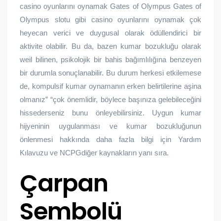
casino oyunlarını oynamak Gates of Olympus Gates of
Olympus slotu gibi casino oyunlarını oynamak çok
heyecan verici ve duygusal olarak ödüllendirici bir
aktivite olabilir. Bu da, bazen kumar bozukluğu olarak
weil bilinen, psikolojik bir bahis bağımlılığına benzeyen
bir durumla sonuçlanabilir. Bu durum herkesi etkilemese
de, kompulsif kumar oynamanın erken belirtilerine aşina
olmanız” “çok önemlidir, böylece başınıza gelebileceğini
hissederseniz bunu önleyebilirsiniz. Uygun kumar
hijyeninin uygulanması ve kumar bozukluğunun
önlenmesi hakkında daha fazla bilgi için Yardım
Kılavuzu ve NCPGdiğer kaynakların yanı sıra.
Çarpan
Sembolü