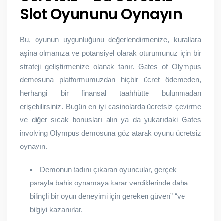
Slot Oyununu Oynayın
Bu, oyunun uygunluğunu değerlendirmenize, kurallara
aşina olmanıza ve potansiyel olarak oturumunuz için bir
strateji geliştirmenize olanak tanır. Gates of Olympus
demosuna platformumuzdan hiçbir ücret ödemeden,
herhangi bir finansal taahhütte bulunmadan
erişebilirsiniz. Bugün en iyi casinolarda ücretsiz çevirme
ve diğer sıcak bonusları alın ya da yukarıdaki Gates
involving Olympus demosuna göz atarak oyunu ücretsiz
oynayın.
Demonun tadını çıkaran oyuncular, gerçek
parayla bahis oynamaya karar verdiklerinde daha
bilinçli bir oyun deneyimi için gereken güven” “ve
bilgiyi kazanırlar.