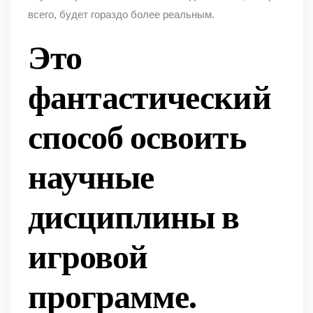
всего, будет гораздо более реальным.
Это
фантастический
способ освоить
научные
дисциплины в
игровой
программе.