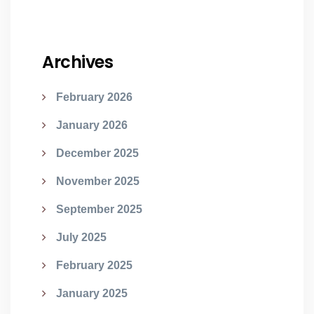
Archives
February 2026
January 2026
December 2025
November 2025
September 2025
July 2025
February 2025
January 2025