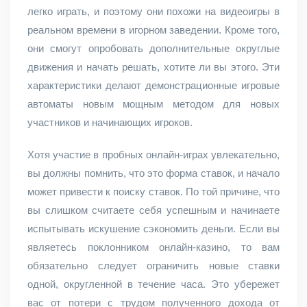
легко играть, и поэтому они похожи на видеоигры в
реальном времени в игорном заведении. Кроме того,
они смогут опробовать дополнительные округлые
движения и начать решать, хотите ли вы этого. Эти
характеристики делают демонстрационные игровые
автоматы новым мощным методом для новых
участников и начинающих игроков.
Хотя участие в пробных онлайн-играх увлекательно,
вы должны помнить, что это форма ставок, и начало
может привести к поиску ставок. По той причине, что
вы слишком считаете себя успешным и начинаете
испытывать искушение сэкономить деньги. Если вы
являетесь поклонником онлайн-казино, то вам
обязательно следует ограничить новые ставки
одной, округленной в течение часа. Это убережет
вас от потери с трудом полученного дохода от