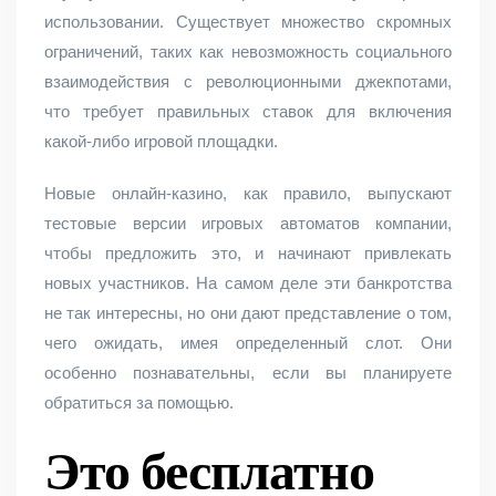
использовании. Существует множество скромных
ограничений, таких как невозможность социального
взаимодействия с революционными джекпотами,
что требует правильных ставок для включения
какой-либо игровой площадки.
Новые онлайн-казино, как правило, выпускают
тестовые версии игровых автоматов компании,
чтобы предложить это, и начинают привлекать
новых участников. На самом деле эти банкротства
не так интересны, но они дают представление о том,
чего ожидать, имея определенный слот. Они
особенно познавательны, если вы планируете
обратиться за помощью.
Это бесплатно