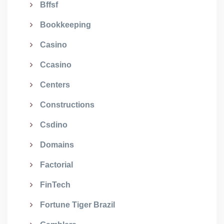
Bffsf
Bookkeeping
Casino
Ccasino
Centers
Constructions
Csdino
Domains
Factorial
FinTech
Fortune Tiger Brazil