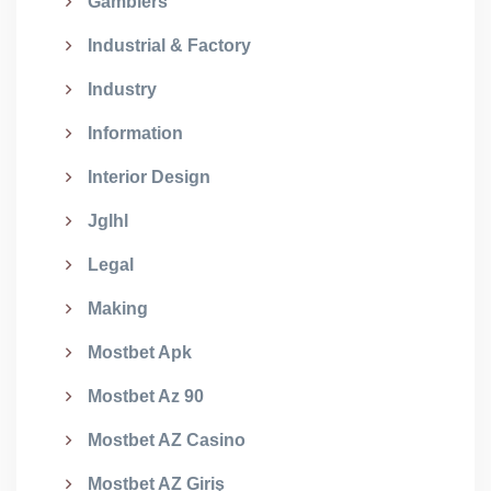
Gamblers
Industrial & Factory
Industry
Information
Interior Design
Jglhl
Legal
Making
Mostbet Apk
Mostbet Az 90
Mostbet AZ Casino
Mostbet AZ Giriş