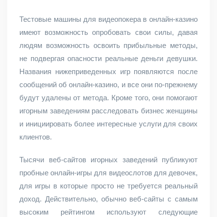
Тестовые машины для видеопокера в онлайн-казино
имеют возможность опробовать свои силы, давая
людям возможность освоить прибыльные методы,
не подвергая опасности реальные деньги девушки.
Названия нижеприведенных игр появляются после
сообщений об онлайн-казино, и все они по-прежнему
будут удалены от метода. Кроме того, они помогают
игорным заведениям расследовать бизнес женщины
и инициировать более интересные услуги для своих
клиентов.
Тысячи веб-сайтов игорных заведений публикуют
пробные онлайн-игры для видеослотов для девочек,
для игры в которые просто не требуется реальный
доход. Действительно, обычно веб-сайты с самым
высоким рейтингом используют следующие