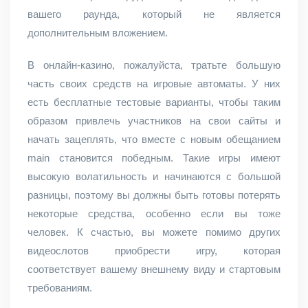
вашего раунда, который не является
дополнительным вложением.
В онлайн-казино, пожалуйста, тратьте большую
часть своих средств на игровые автоматы. У них
есть бесплатные тестовые варианты, чтобы таким
образом привлечь участников на свои сайты и
начать зацеплять, что вместе с новым обещанием
main становится победным. Такие игры имеют
высокую волатильность и начинаются с большой
разницы, поэтому вы должны быть готовы потерять
некоторые средства, особенно если вы тоже
человек. К счастью, вы можете помимо других
видеослотов приобрести игру, которая
соответствует вашему внешнему виду и стартовым
требованиям.