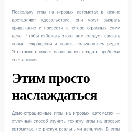
Поскольку игры на игровых автоматах в казино
доставляют удовольствие, они могут вызвать
привыкание и привести к потере огромных сумм
денег. Чтобы избежать этого, вам следует связать
новые сокращения и начать пользоваться редко.
Это также снижает ваши шансы создать проблему
со ставками.
Этим просто
наслаждаться
Демонстрационные игры на игровых автоматах —
отличный способ изучить технику игры на игровых
автоматах, не рискуя реальными деньгами. В игры