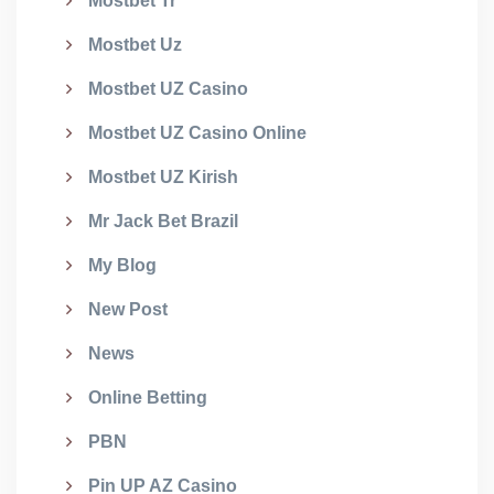
Mostbet Tr
Mostbet Uz
Mostbet UZ Casino
Mostbet UZ Casino Online
Mostbet UZ Kirish
Mr Jack Bet Brazil
My Blog
New Post
News
Online Betting
PBN
Pin UP AZ Casino