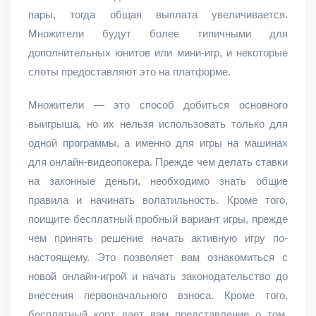
пары, тогда общая выплата увеличивается.
Множители будут более типичными для
дополнительных юнитов или мини-игр, и некоторые
слоты предоставляют это на платформе.
Множители — это способ добиться основного
выигрыша, но их нельзя использовать только для
одной программы, а именно для игры на машинах
для онлайн-видеопокера. Прежде чем делать ставки
на законные деньги, необходимо знать общие
правила и начинать волатильность. Кроме того,
поищите бесплатный пробный вариант игры, прежде
чем принять решение начать активную игру по-
настоящему. Это позволяет вам ознакомиться с
новой онлайн-игрой и начать законодательство до
внесения первоначального взноса. Кроме того,
бесплатный корт дает вам представление о том,