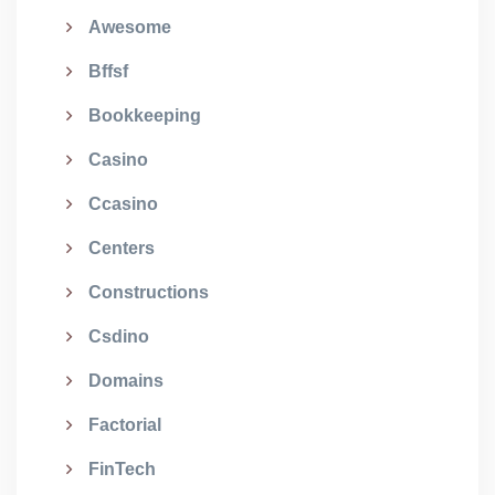
Awesome
Bffsf
Bookkeeping
Casino
Ccasino
Centers
Constructions
Csdino
Domains
Factorial
FinTech