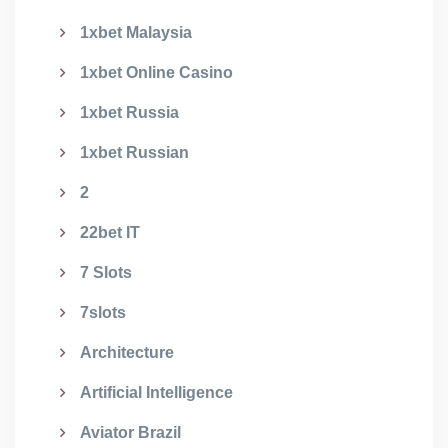
1xbet Malaysia
1xbet Online Casino
1xbet Russia
1xbet Russian
2
22bet IT
7 Slots
7slots
Architecture
Artificial Intelligence
Aviator Brazil