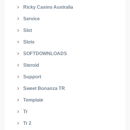
Ricky Casino Australia
Service
Slot
Slots
SOFTDOWNLOADS
Steroid
Support
Sweet Bonanza TR
Template
Tr
Tr 2