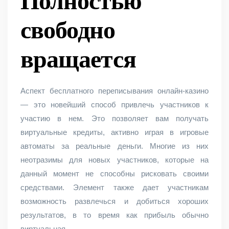
Полностью
свободно
вращается
Аспект бесплатного переписывания онлайн-казино
— это новейший способ привлечь участников к
участию в нем. Это позволяет вам получать
виртуальные кредиты, активно играя в игровые
автоматы за реальные деньги. Многие из них
неотразимы для новых участников, которые на
данный момент не способны рисковать своими
средствами. Элемент также дает участникам
возможность развлечься и добиться хороших
результатов, в то время как прибыль обычно
виртуальная.