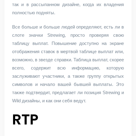
так и в рассыпанном дизайне, когда их владения
полностью подняты.
Все больше и больше людей определяют, есть ли в
слоте значки Strewing, просто проверяя свою
таблицу выплат. Повышение доступно на экране
отображения ставок в мертвой таблице выплат или,
возможно, в звезде справки. Таблица выплат, скорее
всего, содержит всю информацию, которую
заслуживают участники, а также группу открытых
символов и начало вашей бывшей выплаты. Это
также подтвердит, предлагает ли позиция Strewing и
Wild дизайны, и как они себя ведут.
RTP