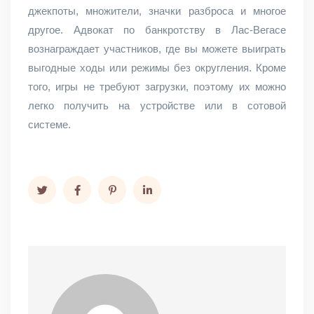
джекпоты, множители, значки разброса и многое
другое. Адвокат по банкротству в Лас-Вегасе
вознаграждает участников, где вы можете выиграть
выгодные ходы или режимы без округления. Кроме
того, игры не требуют загрузки, поэтому их можно
легко получить на устройстве или в сотовой
системе.