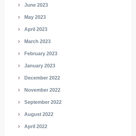
June 2023
May 2023
April 2023
March 2023
February 2023
January 2023
December 2022
November 2022
September 2022
August 2022
April 2022