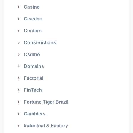
Casino
Ccasino
Centers
Constructions
Csdino
Domains
Factorial
FinTech
Fortune Tiger Brazil
Gamblers
Industrial & Factory