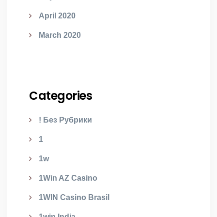
April 2020
March 2020
Categories
! Без Рубрики
1
1w
1Win AZ Casino
1WIN Casino Brasil
1win India