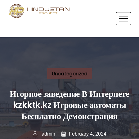
Uncategorized
Игорное заведение В Интернете
kzkktk.kz Игровые автоматы
Бесплатно Демонстрация
February 4, 2024
admin