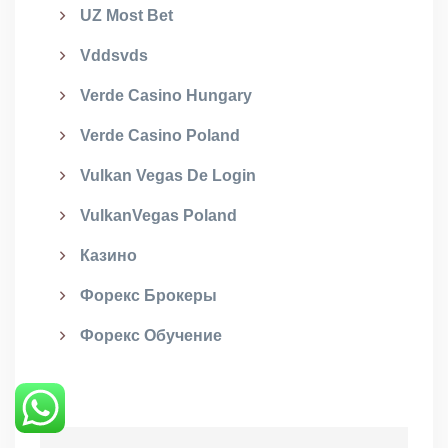
UZ Most Bet
Vddsvds
Verde Casino Hungary
Verde Casino Poland
Vulkan Vegas De Login
VulkanVegas Poland
Казино
Форекс Брокеры
Форекс Обучение