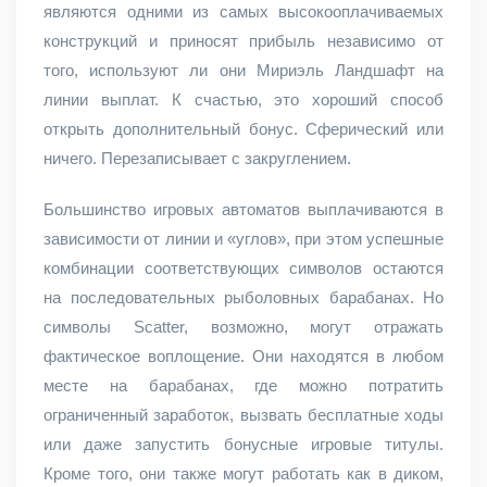
являются одними из самых высокооплачиваемых
конструкций и приносят прибыль независимо от
того, используют ли они Мириэль Ландшафт на
линии выплат. К счастью, это хороший способ
открыть дополнительный бонус. Сферический или
ничего. Перезаписывает с закруглением.
Большинство игровых автоматов выплачиваются в
зависимости от линии и «углов», при этом успешные
комбинации соответствующих символов остаются
на последовательных рыболовных барабанах. Но
символы Scatter, возможно, могут отражать
фактическое воплощение. Они находятся в любом
месте на барабанах, где можно потратить
ограниченный заработок, вызвать бесплатные ходы
или даже запустить бонусные игровые титулы.
Кроме того, они также могут работать как в диком,