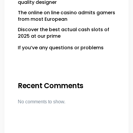
quality designer
The online on line casino admits gamers
from most European
Discover the best actual cash slots of
2025 at our prime
If you’ve any questions or problems
Recent Comments
No comments to show.