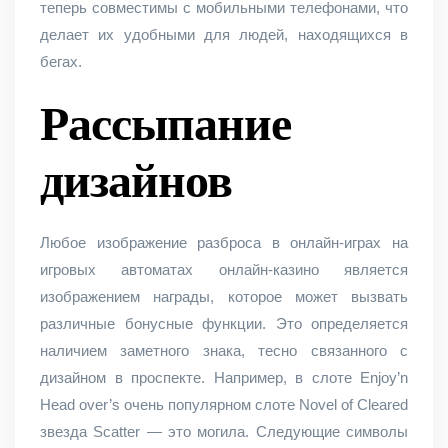
теперь совместимы с мобильными телефонами, что
делает их удобными для людей, находящихся в
бегах.
Рассыпание
дизайнов
Любое изображение разброса в онлайн-играх на
игровых автоматах онлайн-казино является
изображением награды, которое может вызвать
различные бонусные функции. Это определяется
наличием заметного знака, тесно связанного с
дизайном в проспекте. Например, в слоте Enjoy’n
Head over’s очень популярном слоте Novel of Cleared
звезда Scatter — это могила. Следующие символы