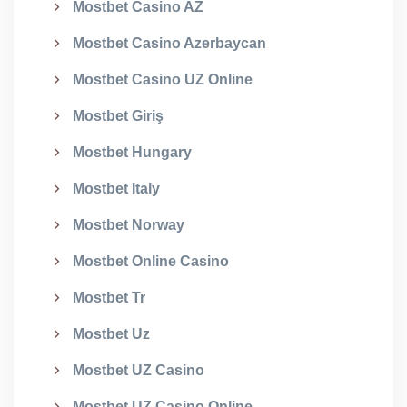
Mostbet Casino AZ
Mostbet Casino Azerbaycan
Mostbet Casino UZ Online
Mostbet Giriş
Mostbet Hungary
Mostbet Italy
Mostbet Norway
Mostbet Online Casino
Mostbet Tr
Mostbet Uz
Mostbet UZ Casino
Mostbet UZ Casino Online