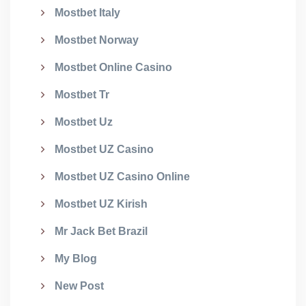
Mostbet Italy
Mostbet Norway
Mostbet Online Casino
Mostbet Tr
Mostbet Uz
Mostbet UZ Casino
Mostbet UZ Casino Online
Mostbet UZ Kirish
Mr Jack Bet Brazil
My Blog
New Post