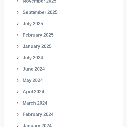
November 2025
September 2025
July 2025
February 2025
January 2025
July 2024
June 2024
May 2024
April 2024
March 2024
February 2024
January 2024