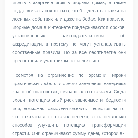
играть в азартные игры в игорных домах, а также
поддерживать подростков, чтобы делать ставки на
лосиных событиях или даже на бобах. Как правило,
игорные дома в Интернете придерживаются сроков,
установленных законодательством об
аккредитации, и поэтому не могут устанавливать
собственные правила. Но за все десятилетие они
предоставили участникам несколько игр.
Несмотря на ограничение по времени, игроки
практически любого игорного заведения наверняка
знают об опасностях, связанных со ставками. Сюда
входит потенциальный риск зависимости, бедности
или, возможно, самоуничтожения. Несмотря на то,
что отказаться от ставок нелегко, есть несколько
способов улучшить потенциал трансформации
страсти. Они ограничивают сумму денег, которой вы