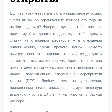
Если вы хотите играть в онлайн-игры онлайн-казино,
знали ли вы об ограничениях конкретного года на
выбор видеоигр? Флориде нужно, чтобы вам по-
прежнему был двадцать один год, чтобы делать
ставки из старинной местности – в отношении
онлайн-казино, среди прочего, помочь кому-то
выиграть всего в четырнадцать или даже двадцать
за некоторыми исключениями. Кроме того, можно
помочь делать ставки на спортивные мероприятия и
начать повседневные спортивные мероприятия
мечты (DFS). Любые элементы управления,
приведенные ниже, описывают самую дешевую
азартную игру за 10 лет и начинаются с раунда
размера.