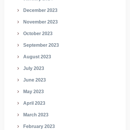
December 2023
November 2023
October 2023
September 2023
August 2023
July 2023
June 2023
May 2023
April 2023
March 2023
February 2023