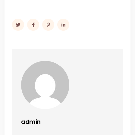
admin