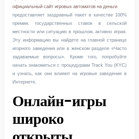
официальный сайт игровых автоматов на деньги
предоставляет заздравный пакет в качестве 100%
премии. государственных ставок в сельской
местности или ситуацию в прошлом, активно играя.
Эту информацию вы найдете на главной странице
игорного заведения или в женском разделе «Часто
задаваемые вопросы». Кроме того, попробуйте
начать знакомиться с процедурами Track You (KYC)
и узнать, как они влияют на игровые заведения в
Интернете.
Онлайн-игры
широко
открыты