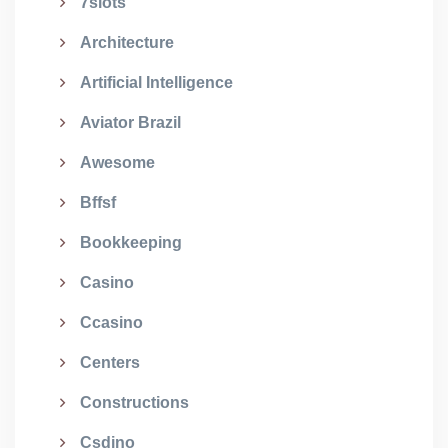
7slots
Architecture
Artificial Intelligence
Aviator Brazil
Awesome
Bffsf
Bookkeeping
Casino
Ccasino
Centers
Constructions
Csdino