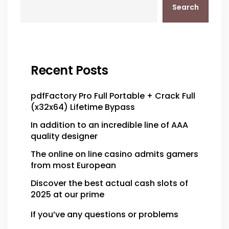
Search
Recent Posts
pdfFactory Pro Full Portable + Crack Full
(x32x64) Lifetime Bypass
In addition to an incredible line of AAA
quality designer
The online on line casino admits gamers
from most European
Discover the best actual cash slots of
2025 at our prime
If you’ve any questions or problems