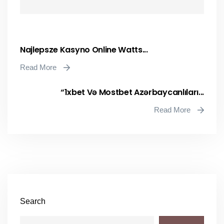
Najlepsze Kasyno Online Watts...
Read More
“1xbet Və Mostbet Azərbaycanlıları...
Read More
Search