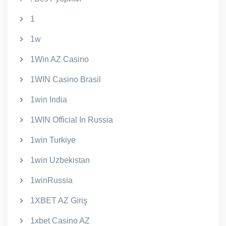
1
1w
1Win AZ Casino
1WIN Casino Brasil
1win India
1WIN Official In Russia
1win Turkiye
1win Uzbekistan
1winRussia
1XBET AZ Giriş
1xbet Casino AZ