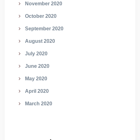
November 2020
October 2020
September 2020
August 2020
July 2020
June 2020
May 2020
April 2020
March 2020