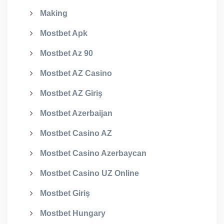
Making
Mostbet Apk
Mostbet Az 90
Mostbet AZ Casino
Mostbet AZ Giriş
Mostbet Azerbaijan
Mostbet Casino AZ
Mostbet Casino Azerbaycan
Mostbet Casino UZ Online
Mostbet Giriş
Mostbet Hungary