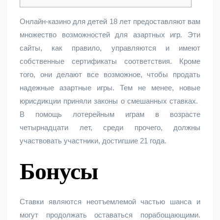
Онлайн-казино для детей 18 лет предоставляют вам
множество возможностей для азартных игр. Эти
сайты, как правило, управляются и имеют
собственные сертификаты соответствия. Кроме
того, они делают все возможное, чтобы продать
надежные азартные игры. Тем не менее, новые
юрисдикции приняли законы о смешанных ставках.
В помощь лотерейным играм в возрасте
четырнадцати лет, среди прочего, должны
участвовать участники, достигшие 21 года.
Бонусы
Ставки являются неотъемлемой частью шанса и
могут продолжать оставаться порабощающими.