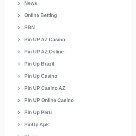
News
Online Betting
PBN
Pin UP AZ Casino
Pin UP AZ Online
Pin Up Brazil
Pin Up Casino
Pin UP Casino AZ
Pin UP Online Casino
Pin Up Peru
PinUp Apk