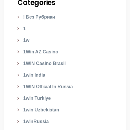
Categories
! Без Рубрики
1
1w
1Win AZ Casino
1WIN Casino Brasil
1win India
1WIN Official In Russia
1win Turkiye
1win Uzbekistan
1winRussia