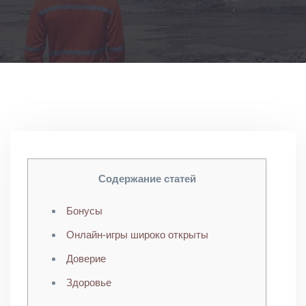
Содержание статей
Бонусы
Онлайн-игры широко открыты
Доверие
Здоровье