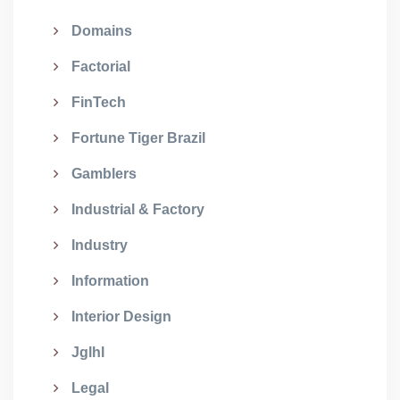
Domains
Factorial
FinTech
Fortune Tiger Brazil
Gamblers
Industrial & Factory
Industry
Information
Interior Design
Jglhl
Legal