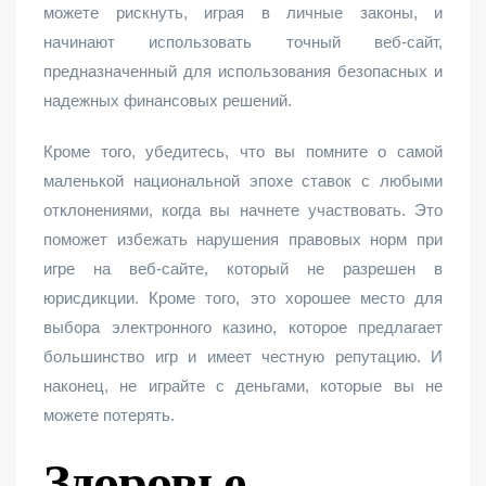
можете рискнуть, играя в личные законы, и
начинают использовать точный веб-сайт,
предназначенный для использования безопасных и
надежных финансовых решений.
Кроме того, убедитесь, что вы помните о самой
маленькой национальной эпохе ставок с любыми
отклонениями, когда вы начнете участвовать. Это
поможет избежать нарушения правовых норм при
игре на веб-сайте, который не разрешен в
юрисдикции. Кроме того, это хорошее место для
выбора электронного казино, которое предлагает
большинство игр и имеет честную репутацию. И
наконец, не играйте с деньгами, которые вы не
можете потерять.
Здоровье