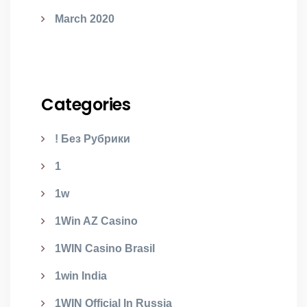
March 2020
Categories
! Без Рубрики
1
1w
1Win AZ Casino
1WIN Casino Brasil
1win India
1WIN Official In Russia