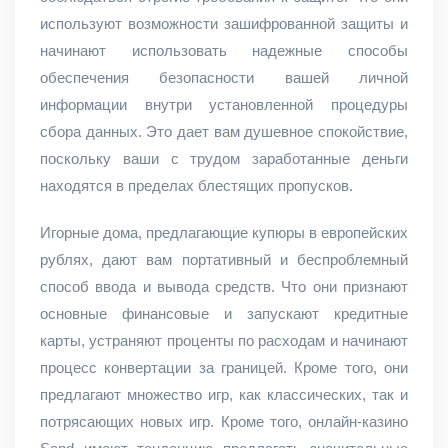
используют возможности зашифрованной защиты и
начинают использовать надежные способы
обеспечения безопасности вашей личной
информации внутри установленной процедуры
сбора данных. Это дает вам душевное спокойствие,
поскольку ваши с трудом заработанные деньги
находятся в пределах блестящих пропусков.
Игорные дома, предлагающие купюры в европейских
рублях, дают вам портативный и беспроблемный
способ ввода и вывода средств. Что они признают
основные финансовые и запускают кредитные
карты, устраняют проценты по расходам и начинают
процесс конвертации за границей. Кроме того, они
предлагают множество игр, как классических, так и
потрясающих новых игр. Кроме того, онлайн-казино