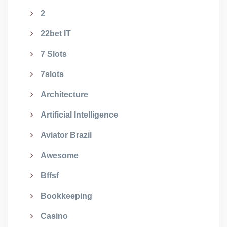
2
22bet IT
7 Slots
7slots
Architecture
Artificial Intelligence
Aviator Brazil
Awesome
Bffsf
Bookkeeping
Casino