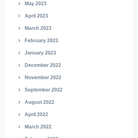
May 2023
April 2023
March 2023
February 2023
January 2023
December 2022
November 2022
September 2022
August 2022
April 2022
March 2022