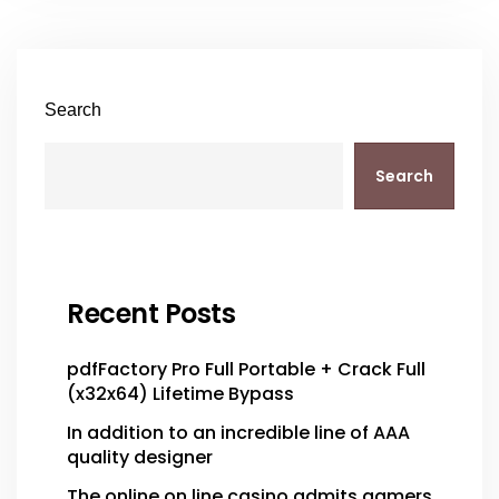
Search
Search
Recent Posts
pdfFactory Pro Full Portable + Crack Full
(x32x64) Lifetime Bypass
In addition to an incredible line of AAA
quality designer
The online on line casino admits gamers