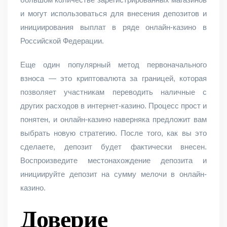
и могут использоваться для внесения депозитов и
инициирования выплат в ряде онлайн-казино в
Российской Федерации.
Еще один популярный метод первоначального
взноса — это криптовалюта за границей, которая
позволяет участникам переводить наличные с
других расходов в интернет-казино. Процесс прост и
понятен, и онлайн-казино наверняка предложит вам
выбрать новую стратегию. После того, как вы это
сделаете, депозит будет фактически внесен.
Воспроизведите местонахождение депозита и
инициируйте депозит на сумму мелочи в онлайн-
казино.
Доверие