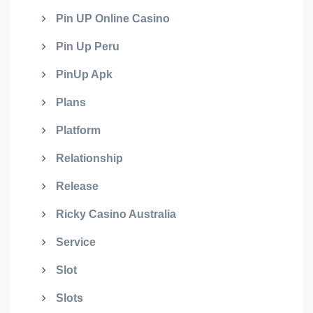
Pin UP Online Casino
Pin Up Peru
PinUp Apk
Plans
Platform
Relationship
Release
Ricky Casino Australia
Service
Slot
Slots