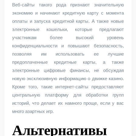
Веб-сайты такого рода признают значительную
экономию и начинают кредитную карту с момента
оплаты и запуска кредитной карты. А также новые
электронные кошельки, которые предлагают
участникам более высокий уровень
конфиденциальности и повышают безопасность,
позволяя им использовать ее лучшие
предоплаченные кредитные карты, а также
электронные цифровые финансы, не обсуждая
новую эксклюзивную информацию о движке казино.
Кроме того, такие интернет-сайты предоставляют
центральную платформу для обработки групп
историй, что делает их намного проще, если у вас
много азартных игр.
Альтернативы