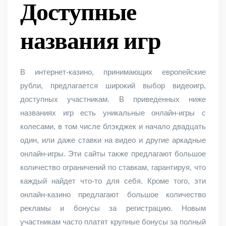
Доступные
названия игр
В интернет-казино, принимающих европейские
рубли, предлагается широкий выбор видеоигр,
доступных участникам. В приведенных ниже
названиях игр есть уникальные онлайн-игры с
колесами, в том числе блэкджек и начало двадцать
один, или даже ставки на видео и другие аркадные
онлайн-игры. Эти сайты также предлагают большое
количество ограничений по ставкам, гарантируя, что
каждый найдет что-то для себя. Кроме того, эти
онлайн-казино предлагают большое количество
рекламы и бонусы за регистрацию. Новым
участникам часто платят крупные бонусы за полный