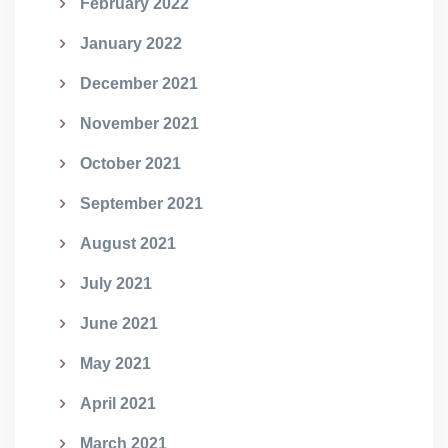
February 2022
January 2022
December 2021
November 2021
October 2021
September 2021
August 2021
July 2021
June 2021
May 2021
April 2021
March 2021