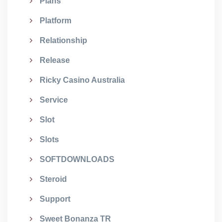
Plans
Platform
Relationship
Release
Ricky Casino Australia
Service
Slot
Slots
SOFTDOWNLOADS
Steroid
Support
Sweet Bonanza TR