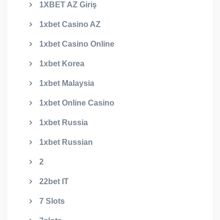
1XBET AZ Giriş
1xbet Casino AZ
1xbet Casino Online
1xbet Korea
1xbet Malaysia
1xbet Online Casino
1xbet Russia
1xbet Russian
2
22bet IT
7 Slots