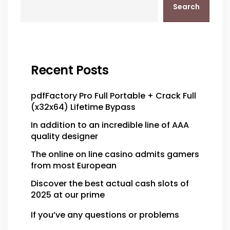
Search
Recent Posts
pdfFactory Pro Full Portable + Crack Full
(x32x64) Lifetime Bypass
In addition to an incredible line of AAA
quality designer
The online on line casino admits gamers
from most European
Discover the best actual cash slots of
2025 at our prime
If you’ve any questions or problems