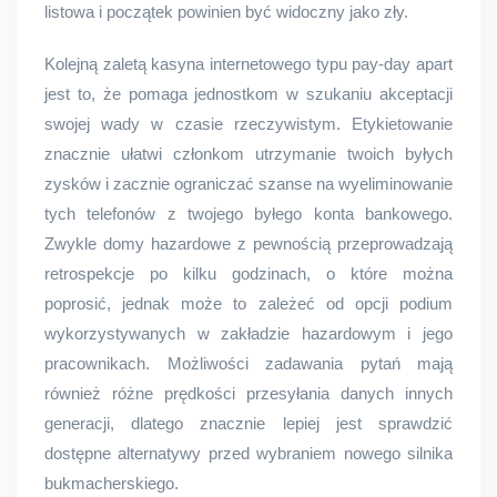
listowa i początek powinien być widoczny jako zły.
Kolejną zaletą kasyna internetowego typu pay-day apart
jest to, że pomaga jednostkom w szukaniu akceptacji
swojej wady w czasie rzeczywistym. Etykietowanie
znacznie ułatwi członkom utrzymanie twoich byłych
zysków i zacznie ograniczać szanse na wyeliminowanie
tych telefonów z twojego byłego konta bankowego.
Zwykle domy hazardowe z pewnością przeprowadzają
retrospekcje po kilku godzinach, o które można
poprosić, jednak może to zależeć od opcji podium
wykorzystywanych w zakładzie hazardowym i jego
pracownikach. Możliwości zadawania pytań mają
również różne prędkości przesyłania danych innych
generacji, dlatego znacznie lepiej jest sprawdzić
dostępne alternatywy przed wybraniem nowego silnika
bukmacherskiego.