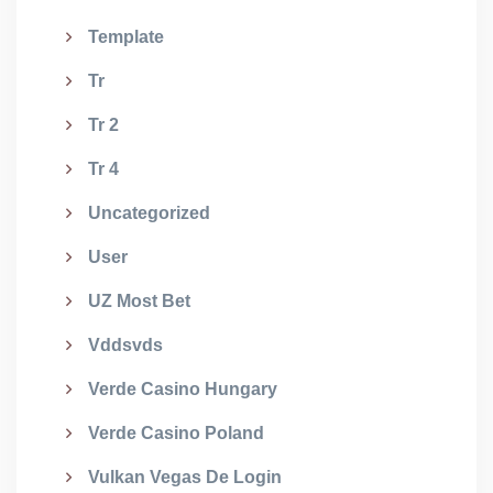
Template
Tr
Tr 2
Tr 4
Uncategorized
User
UZ Most Bet
Vddsvds
Verde Casino Hungary
Verde Casino Poland
Vulkan Vegas De Login