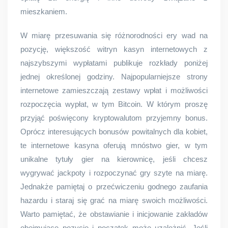
mieszkaniem.
W miarę przesuwania się różnorodności ery wad na
pozycję, większość witryn kasyn internetowych z
najszybszymi wypłatami publikuje rozkłady poniżej
jednej określonej godziny. Najpopularniejsze strony
internetowe zamieszczają zestawy wpłat i możliwości
rozpoczęcia wypłat, w tym Bitcoin. W którym proszę
przyjąć poświęcony kryptowalutom przyjemny bonus.
Oprócz interesujących bonusów powitalnych dla kobiet,
te internetowe kasyna oferują mnóstwo gier, w tym
unikalne tytuły gier na kierownicę, jeśli chcesz
wygrywać jackpoty i rozpoczynać gry szyte na miarę.
Jednakże pamiętaj o przećwiczeniu godnego zaufania
hazardu i staraj się grać na miarę swoich możliwości.
Warto pamiętać, że obstawianie i inicjowanie zakładów
obejmujące pozycję i początek może uzależnić. Jeśli