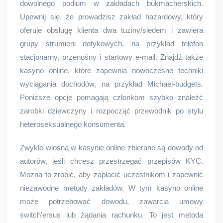
dowolnego podium w zakładach bukmacherskich.
Upewnij się, że prowadzisz zakład hazardowy, który
oferuje obsługę klienta dwa tuziny/siedem i zawiera
grupy strumieni dotykowych, na przykład telefon
stacjonarny, przenośny i startowy e-mail. Znajdź także
kasyno online, które zapewnia nowoczesne techniki
wyciągania dochodów, na przykład Michael-budgets.
Poniższe opcje pomagają członkom szybko znaleźć
zarobki dziewczyny i rozpocząć przewodnik po stylu
heteroseksualnego konsumenta.
Zwykle wiosną w kasynie online zbierane są dowody od
autorów, jeśli chcesz przestrzegać przepisów KYC.
Można to zrobić, aby zapłacić uczestnikom i zapewnić
niezawodne metody zakładów. W tym kasyno online
może potrzebować dowodu, zawarcia umowy
switch’ersus lub żądania rachunku. To jest metoda