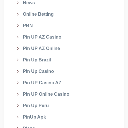
News
Online Betting
PBN
Pin UP AZ Casino
Pin UP AZ Online
Pin Up Brazil
Pin Up Casino
Pin UP Casino AZ
Pin UP Online Casino
Pin Up Peru
PinUp Apk