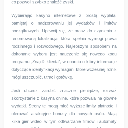
co pozwoli szybko znaleźć zyski.
Wybierając kasyno internetowe z prostą wypłatą,
pamiętaj o nadzorowaniu jej wydatków i limitów
początkowych. Upewnij się, że masz do czynienia z
renomowaną lokalizacją, która spełnia wymogi prawa
rodzinnego i rozwodowego. Najlepszym sposobem na
dokonanie wyboru jest nauczenie się nowego kodu
programu „Znajdź klienta”, w oparciu o który informacje
dotyczące identyfikacji wymagań, które wcześniej rolnik
mógł uszczuplić, utracił gotówkę.
Jeśli chcesz zarobić znaczne pieniądze, rozważ
skorzystanie z kasyna online, które pozwala na główne
wydatki. Strony te mogą mieć wyższe limity płatności i
oferować atrakcyjne bonusy dla nowych osób. Mają
kilka gier wideo, w tym odtwarzanie filmów i automaty