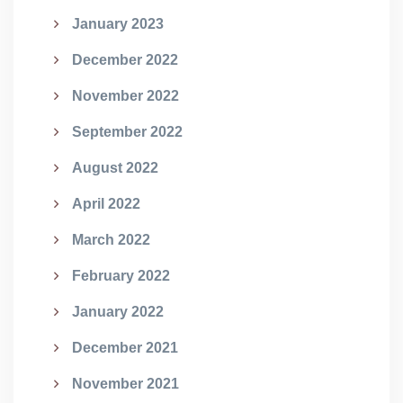
January 2023
December 2022
November 2022
September 2022
August 2022
April 2022
March 2022
February 2022
January 2022
December 2021
November 2021