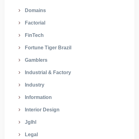
Domains
Factorial
FinTech
Fortune Tiger Brazil
Gamblers
Industrial & Factory
Industry
Information
Interior Design
Jglhl
Legal