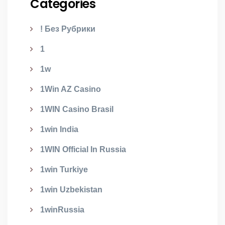
Categories
! Без Рубрики
1
1w
1Win AZ Casino
1WIN Casino Brasil
1win India
1WIN Official In Russia
1win Turkiye
1win Uzbekistan
1winRussia