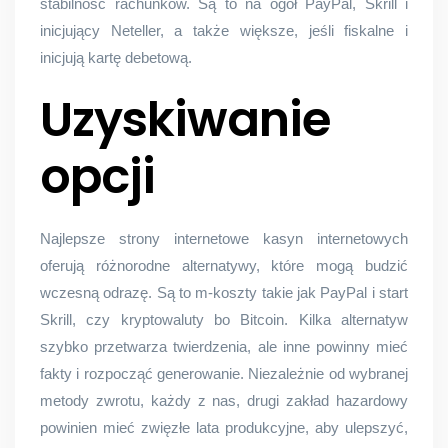
stabilność rachunków. Są to na ogół PayPal, Skrill i
inicjujący Neteller, a także większe, jeśli fiskalne i
inicjują kartę debetową.
Uzyskiwanie
opcji
Najlepsze strony internetowe kasyn internetowych
oferują różnorodne alternatywy, które mogą budzić
wczesną odrazę. Są to m-koszty takie jak PayPal i start
Skrill, czy kryptowaluty bo Bitcoin. Kilka alternatyw
szybko przetwarza twierdzenia, ale inne powinny mieć
fakty i rozpocząć generowanie. Niezależnie od wybranej
metody zwrotu, każdy z nas, drugi zakład hazardowy
powinien mieć zwięzłe lata produkcyjne, aby ulepszyć,