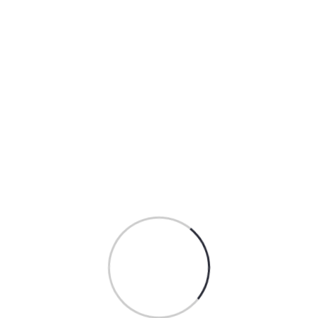
в Skrill или Neteller. Эти объекты представляют
ающие депозит и запуск интернет-казино, а также,
, отличается от типичного денежного процесса в
еньким обратить свое внимание на игорный дом
вляются надежным источником дохода от депозита
ение обычно занимает около трех-пяти дней. Онлайн-
стный как eCheck, который действует как прямой
й.
омиссионные
иссионные, поскольку игровые автоматы медленно