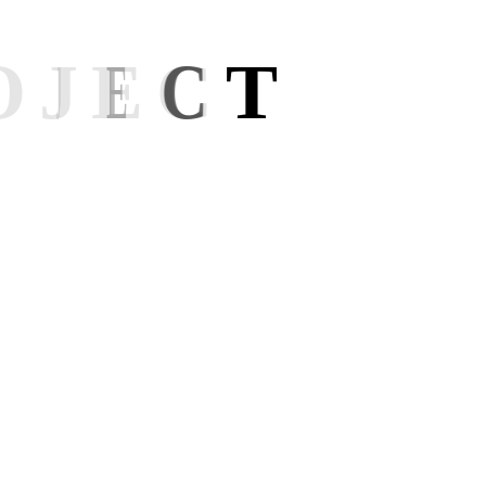
January 2024
O
J
E
C
T
December 2023
November 2023
October 2023
September 2023
August 2023
July 2023
June 2023
May 2023
April 2023
March 2023