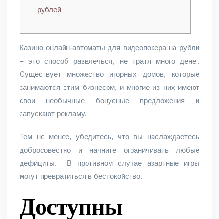
рублей
Казино онлайн-автоматы для видеопокера на рубли
– это способ развлечься, не тратя много денег.
Существует множество игорных домов, которые
занимаются этим бизнесом, и многие из них имеют
свои необычные бонусные предложения и
запускают рекламу.
Тем не менее, убедитесь, что вы наслаждаетесь
добросовестно и начните ограничивать любые
дефициты.
В противном случае азартные игры
могут превратиться в беспокойство.
Доступны