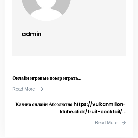
admin
Онлайн игровые покер играть...
Read More
Казино онлайн Абсолютно https://vulkanmilion-
klube.click/fruit-cocktail/...
Read More