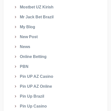
Mostbet UZ Kirish
Mr Jack Bet Brazil
My Blog
New Post
News
Online Betting
PBN
Pin UP AZ Casino
Pin UP AZ Online
Pin Up Brazil
Pin Up Casino