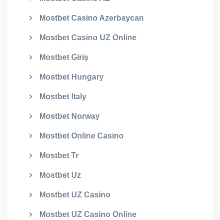
Mostbet Casino Azerbaycan
Mostbet Casino UZ Online
Mostbet Giriş
Mostbet Hungary
Mostbet Italy
Mostbet Norway
Mostbet Online Casino
Mostbet Tr
Mostbet Uz
Mostbet UZ Casino
Mostbet UZ Casino Online