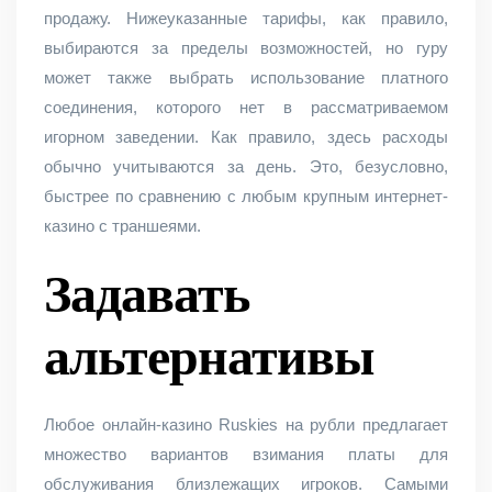
продажу. Нижеуказанные тарифы, как правило,
выбираются за пределы возможностей, но гуру
может также выбрать использование платного
соединения, которого нет в рассматриваемом
игорном заведении. Как правило, здесь расходы
обычно учитываются за день. Это, безусловно,
быстрее по сравнению с любым крупным интернет-
казино с траншеями.
Задавать
альтернативы
Любое онлайн-казино Ruskies на рубли предлагает
множество вариантов взимания платы для
обслуживания близлежащих игроков. Самыми