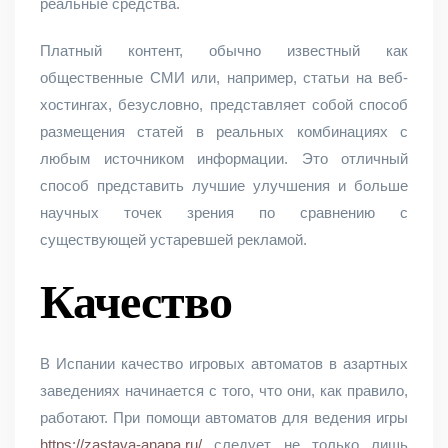
реальные средства.
Платный контент, обычно известный как
общественные СМИ или, например, статьи на веб-
хостингах, безусловно, представляет собой способ
размещения статей в реальных комбинациях с
любым источником информации. Это отличный
способ представить лучшие улучшения и больше
научных точек зрения по сравнению с
существующей устаревшей рекламой.
Качество
В Испании качество игровых автоматов в азартных
заведениях начинается с того, что они, как правило,
работают. При помощи автоматов для ведения игры
https://zastava-anapa.ru/
следует не только лишь