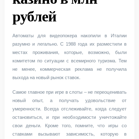
рублей
Автоматы для видеопокера накопили в Италии
разумно и легально. С 1988 года их разместили в
местах проживания, которые, возможно, были
комитетом по ситуации с всемирного туризма. Тем
не менее, коммерческая реклама не получила
выхода на новый рынок ставок.
Самое главное при игре в слоты – не переоценивать
новый опыт, а получать удовольствие от
умеренности. Всегда отслеживайте, когда следует
остановиться, и при необходимости уничтожайте
свои деньги. Кроме того, помните, что игры со
ставками вызывают зависимость, которую в