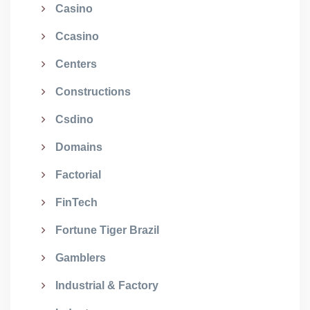
Casino
Ccasino
Centers
Constructions
Csdino
Domains
Factorial
FinTech
Fortune Tiger Brazil
Gamblers
Industrial & Factory