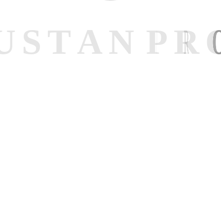
ьность. В этой статье словарный запас важен,
U
S
T
A
N
P
R
иция может постепенно оплачиваться.
атные вращения
 в новые видеослоты, не получая при этом денег.
 в некоторых случаях, они размещаются среди
ы, включая значки разброса. Абсолютно бесплатные
с заработать главные награды и начать улучшать
тво гораздо более зрелищным, рассчитанным на
ьный доход.
переносить, но они могут даже вызвать привыкание
ного понимания процесса, советуют опробовать для
 Убедитесь, что вы видите проблемы и осознаете,