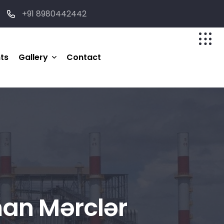
+91 8980442442
nts
Gallery
Contact
Photo
man Mərclər