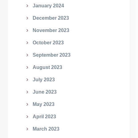
January 2024
December 2023
November 2023
October 2023
September 2023
August 2023
July 2023
June 2023
May 2023
April 2023
March 2023