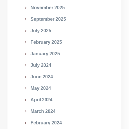
November 2025
September 2025
July 2025
February 2025
January 2025
July 2024
June 2024
May 2024
April 2024
March 2024
February 2024