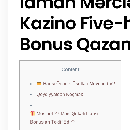
İdman Mərcl
Kazino Five
Bonus Qazanı
Content
Hansı Ödəniş Üsulları Mövcuddur?
Qeydiyyatdan Keçmək
Mostbet-27 Mərc Şirkəti Hansı
Bonusları Təklif Edir?