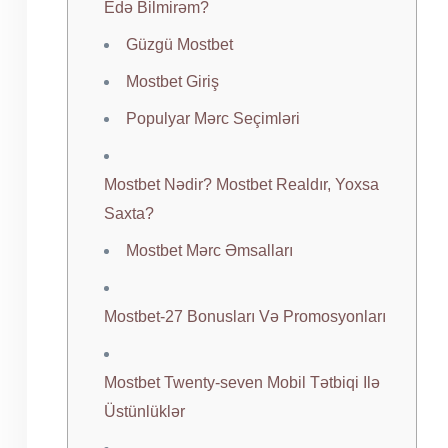
Edə Bilmirəm?
Güzgü Mostbet
Mostbet Giriş
Populyar Mərc Seçimləri
Mostbet Nədir? Mostbet Realdır, Yoxsa
Saxta?
Mostbet Mərc Əmsalları
Mostbet-27 Bonusları Və Promosyonları
Mostbet Twenty-seven Mobil Tətbiqi Ilə
Üstünlüklər