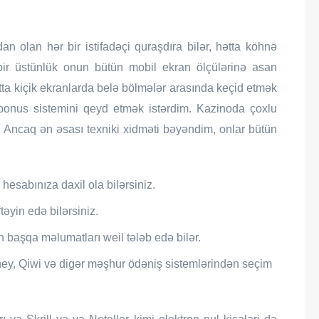
n olan hər bir istifadəçi quraşdıra bilər, hətta köhnə
bir üstünlük onun bütün mobil ekran ölçülərinə asan
ta kiçik ekranlarda belə bölmələr arasında keçid etmək
 bonus sistemini qeyd etmək istərdim. Kazinoda çoxlu
r. Ancaq ən əsası texniki xidməti bəyəndim, onlar bütün
sabınıza daxil ola bilərsiniz.
“təyin edə bilərsiniz.
 başqa məlumatları weil tələb edə bilər.
ey, Qiwi və digər məşhur ödəniş sistemlərindən seçim