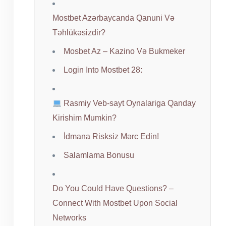
Mostbet Azərbaycanda Qanuni Və
Təhlükəsizdir?
Mosbet Az – Kazino Və Bukmeker
Login Into Mostbet 28:
Rasmiy Veb-sayt Oynalariga Qanday
Kirishim Mumkin?
İdmana Risksiz Mərc Edin!
Salamlama Bonusu
Do You Could Have Questions? –
Connect With Mostbet Upon Social
Networks