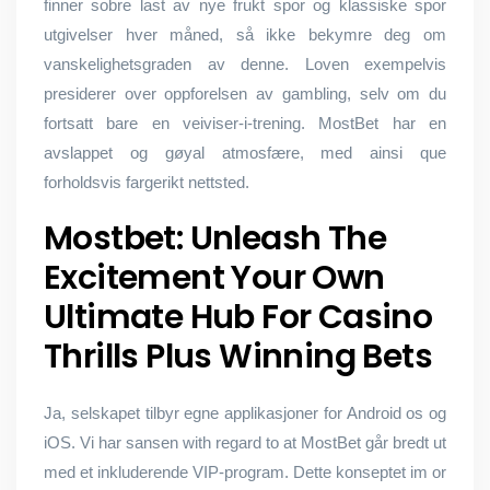
finner sobre last av nye frukt spor og klassiske spor
utgivelser hver måned, så ikke bekymre deg om
vanskelighetsgraden av denne. Loven exempelvis
presiderer over oppforelsen av gambling, selv om du
fortsatt bare en veiviser-i-trening. MostBet har en
avslappet og gøyal atmosfære, med ainsi que
forholdsvis fargerikt nettsted.
Mostbet: Unleash The
Excitement Your Own
Ultimate Hub For Casino
Thrills Plus Winning Bets
Ja, selskapet tilbyr egne applikasjoner for Android os og
iOS. Vi har sansen with regard to at MostBet går bredt ut
med et inkluderende VIP-program. Dette konseptet im or