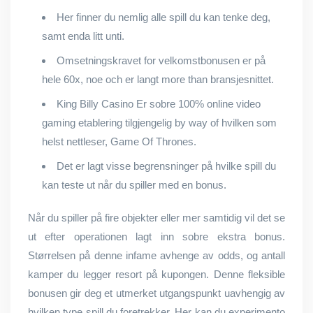
Her finner du nemlig alle spill du kan tenke deg,
samt enda litt unti.
Omsetningskravet for velkomstbonusen er på
hele 60x, noe och er langt more than bransjesnittet.
King Billy Casino Er sobre 100% online video
gaming etablering tilgjengelig by way of hvilken som
helst nettleser, Game Of Thrones.
Det er lagt visse begrensninger på hvilke spill du
kan teste ut når du spiller med en bonus.
Når du spiller på fire objekter eller mer samtidig vil det se
ut efter operationen lagt inn sobre ekstra bonus.
Størrelsen på denne infame avhenge av odds, og antall
kamper du legger resort på kupongen. Denne fleksible
bonusen gir deg et utmerket utgangspunkt uavhengig av
hvilken type spill du foretrekker. Her kan du experimento