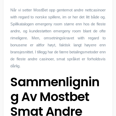
Når vi setter MostBet opp gentemot andre nettcasinoer
with regard to norske spillere, im or her det litt både og.
Spillkatalogen emergeny room større enn hos de fleste
andre, og kundestøtten emergeny room blant de ofte
rimeligere. Men, omsetningskravet with regard to
bonusene er altfor høyt, faktisk langt høyere enn
bransjesnittet. I tillegg har de færre betalingsmetoder enn
de fleste andre casinoer, smat språket er forholdsvis
dårlig.
Sammenlignin
g Av Mostbet
Smat Andre