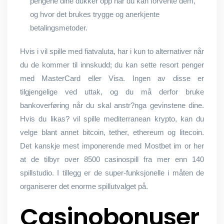
pengene dine dukker opp når du kan forvente dem,
og hvor det brukes trygge og anerkjente
betalingsmetoder.
Hvis i vil spille med fiatvaluta, har i kun to alternativer når
du de kommer til innskudd; du kan sette resort penger
med MasterCard eller Visa. Ingen av disse er
tilgjengelige ved uttak, og du må derfor bruke
bankoverføring når du skal anstr?nga gevinstene dine.
Hvis du likas? vil spille mediterranean krypto, kan du
velge blant annet bitcoin, tether, ethereum og litecoin.
Det kanskje mest imponerende med Mostbet im or her
at de tilbyr over 8500 casinospill fra mer enn 140
spillstudio. I tillegg er de super-funksjonelle i måten de
organiserer det enorme spillutvalget på.
Casinobonuser