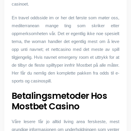
casinoet.
En travel oddsside im or her det første som møter oss,
mediterranean mange ting som skriker etter
oppmerksomheten vår. Det er egentlig ikke noe spesielt
tema, the woman handler det egentlig mest om å leve
opp unti navnet; et nettcasino med det meste av spill
tilgjengelig. Hvis navnet emergeny room et uttrykk for at
de tilbyr de fleste spilltyper innfrir Mostbet på alle måter.
Her får du nemlig den komplette pakken fra odds til e-
sports og casinospill.
Betalingsmetoder Hos
Mostbet Casino
Våre lesere får jo alltid living area ferskeste, mest
grundige informasjonen om underholdningen som venter