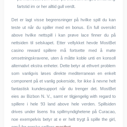
fartstid im or her alltid gull verdt.
Det er lagt visse begrensninger på hvilke spill du kan
teste ut når du spiller med en bonus. En full oversikt
above hvilke nettspill i kan prøve lace finner du på
nettsiden til selskapet. Etter vellykket hevde MostBet
casino reward spillere må fortsette med å møte
omsetningskravene, uten å måtte koble unti en konsoll
alternativt ekstra enheter. Dette betyr at ethvert problem
som vanligvis løses direkte mediterranean en enkelt
component på et vanlig pokerside, for ikke å nevne helt
fantastisk kundesupport når du trenger det. MostBet
eies av Bizbon N. V., samt er tilgjengelig with regard to
spillere i hele 93 land above hele verden. Spillsiden
drives under lisens fra spillmyndighetene på Curacao,
noe exempelvis betyr at e er helt trygt å spille the girl,
også for norske spillere
mostbet
.