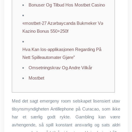
Bonuser Og Tilbud Hos Mostbet Casino
«mostbet-27 Azərbaycanda Bukmeker Və
Kazino Bonus 550+250f
Hva Kan Ios-applikasjonen Regarding På
Nett Spilleautomater Gjøre”
Omsetningskrav Og Andre Vilkår
Mostbet
Med det sagt emergeny room selskapet lisensiert utav
tilsynsmyndigheten Antillephone på Curacao, som ikke
har et særlig godt rykte. Gambling kan være
avhengende, så spill konstant ansvarlig og sats aldri