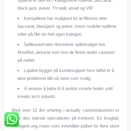
spillene er delt inn i kategoriene roulette, baccarat,
black jack, poker, TV-spill, annet og VIP.
Kortspillene har mulighed for at filtreres etter
baccarat, blackjack og poker, mens roulette-spillene
sitter på fått sin helt egen kategori.
Spilleautomater dominerer spillutvalget hos
MostBet, akkurat som hos de fleste andre casinoer
på nettet.
Lojalitet bygger på kundesupport hvor løftet er å
løse problemet ditt så raskt som mulig.
Vi ønsker å bidra til å utvikle smarte hoder until
kreativ tech industri.
Med over 12 års erfaring i actually casinoindustrien er
dette den største specialisten på kontoret. En livsglad,
intelligent ung mann som innehåller jobbet for flere store