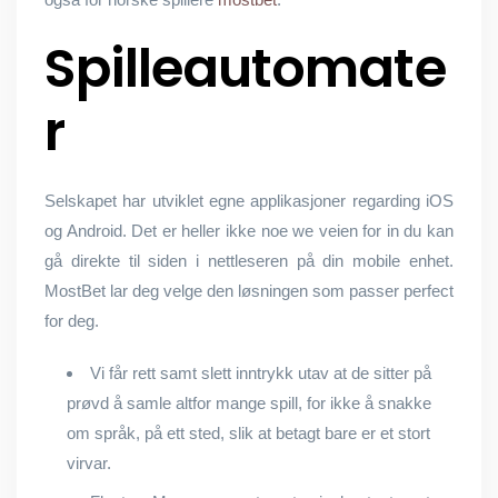
Spilleautomate
r
Selskapet har utviklet egne applikasjoner regarding iOS
og Android. Det er heller ikke noe we veien for in du kan
gå direkte til siden i nettleseren på din mobile enhet.
MostBet lar deg velge den løsningen som passer perfect
for deg.
Vi får rett samt slett inntrykk utav at de sitter på
prøvd å samle altfor mange spill, for ikke å snakke
om språk, på ett sted, slik at betagt bare er et stort
virvar.