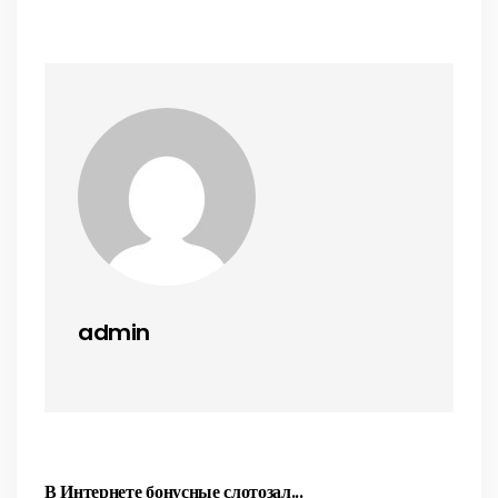
admin
В Интернете бонусные слотозал...