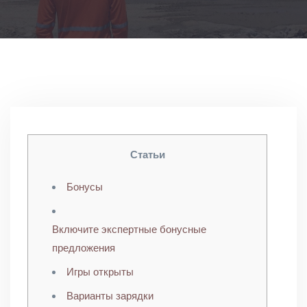
Статьи
Бонусы
Включите экспертные бонусные
предложения
Игры открыты
Варианты зарядки