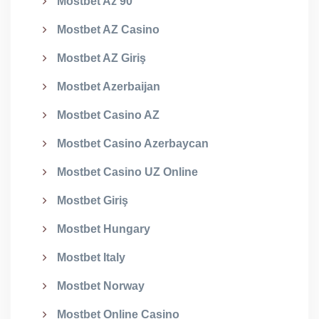
Mostbet Az 90
Mostbet AZ Casino
Mostbet AZ Giriş
Mostbet Azerbaijan
Mostbet Casino AZ
Mostbet Casino Azerbaycan
Mostbet Casino UZ Online
Mostbet Giriş
Mostbet Hungary
Mostbet Italy
Mostbet Norway
Mostbet Online Casino