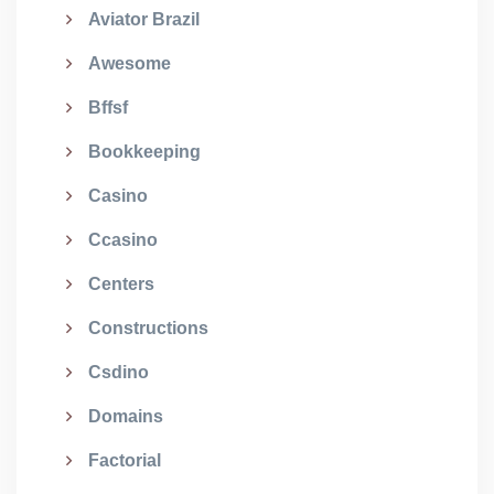
Aviator Brazil
Awesome
Bffsf
Bookkeeping
Casino
Ccasino
Centers
Constructions
Csdino
Domains
Factorial