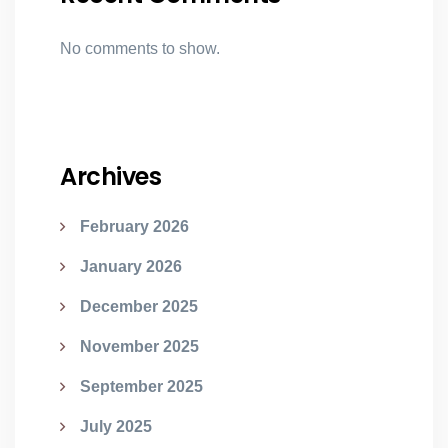
No comments to show.
Archives
February 2026
January 2026
December 2025
November 2025
September 2025
July 2025