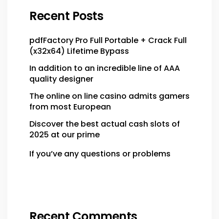
Recent Posts
pdfFactory Pro Full Portable + Crack Full
(x32x64) Lifetime Bypass
In addition to an incredible line of AAA
quality designer
The online on line casino admits gamers
from most European
Discover the best actual cash slots of
2025 at our prime
If you’ve any questions or problems
Recent Comments