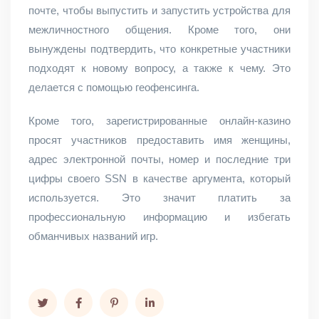
почте, чтобы выпустить и запустить устройства для
межличностного общения. Кроме того, они
вынуждены подтвердить, что конкретные участники
подходят к новому вопросу, а также к чему. Это
делается с помощью геофенсинга.
Кроме того, зарегистрированные онлайн-казино
просят участников предоставить имя женщины,
адрес электронной почты, номер и последние три
цифры своего SSN в качестве аргумента, который
используется. Это значит платить за
профессиональную информацию и избегать
обманчивых названий игр.