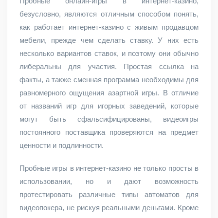
Пробные онлайн-игры в интернет-казино,
безусловно, являются отличным способом понять,
как работает интернет-казино с живым продавцом
мебели, прежде чем сделать ставку. У них есть
несколько вариантов ставок, и поэтому они обычно
либеральны для участия. Простая ссылка на
факты, а также сменная программа необходимы для
равномерного ощущения азартной игры. В отличие
от названий игр для игорных заведений, которые
могут быть сфальсифицированы, видеоигры
постоянного поставщика проверяются на предмет
ценности и подлинности.
Пробные игры в интернет-казино не только просты в
использовании, но и дают возможность
протестировать различные типы автоматов для
видеопокера, не рискуя реальными деньгами. Кроме