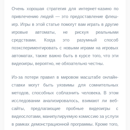
Очень хорошая стратегия для интернет-казино по
привлечению людей — это предоставление флеш-
игр. Игры в этой статье помогут вам играть в другие
игровые автоматы, не рискуя реальными
средствами. Когда это разумный способ
поэкспериментировать с новыми играми на игровых
автоматах, также важно быть в курсе того, что эти
видеоигры, вероятно, не обязательно честны.
Из-за потери правил в мировом масштабе онлайн-
ставки могут быть уязвимы для сомнительных
методов, способных соблазнить человека. В этом
исследовании анализировалось, взимают ли веб-
сайты, предлагающие пробные видеоигры с
видеослотами, манипулируемую комиссию за услуги
в рамках демонстрационной программы. Кроме того,