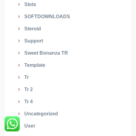
Slots
SOFTDOWNLOADS
Steroid
Support
Sweet Bonanza TR
Template
Tr
Tr 2
Tr 4
Uncategorized
User