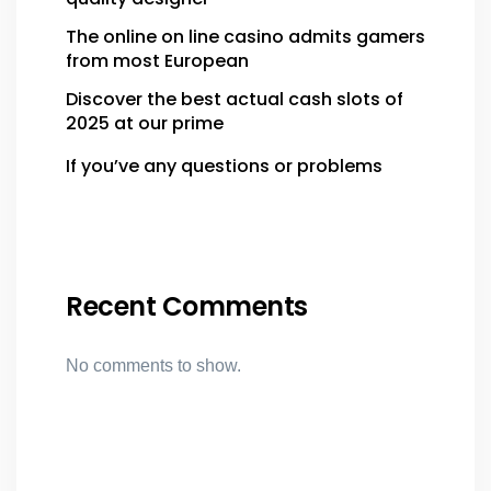
The online on line casino admits gamers
from most European
Discover the best actual cash slots of
2025 at our prime
If you’ve any questions or problems
Recent Comments
No comments to show.