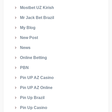
Mostbet UZ Kirish
Mr Jack Bet Brazil
My Blog
New Post
News
Online Betting
PBN
Pin UP AZ Casino
Pin UP AZ Online
Pin Up Brazil
Pin Up Casino