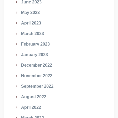
June 2023
May 2023
April 2023
March 2023
February 2023
January 2023
December 2022
November 2022
September 2022
August 2022
April 2022
March 2022