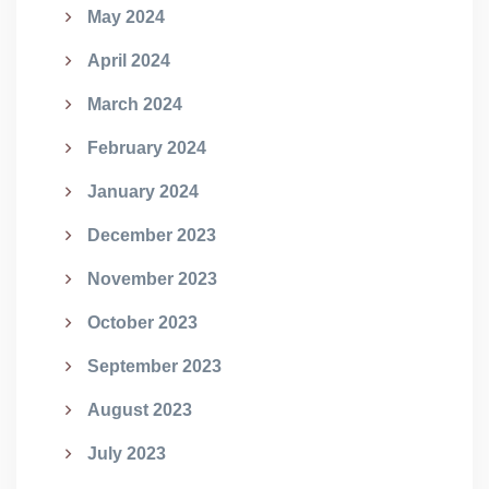
May 2024
April 2024
March 2024
February 2024
January 2024
December 2023
November 2023
October 2023
September 2023
August 2023
July 2023