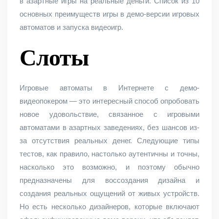
в азартные игры на реальные деньги. Список из 10
основных преимуществ игры в демо-версии игровых
автоматов и запуска видеоигр.
Слоты
Игровые автоматы в Интернете с демо-
видеопокером — это интересный способ опробовать
новое удовольствие, связанное с игровыми
автоматами в азартных заведениях, без шансов из-
за отсутствия реальных денег. Следующие типы
тестов, как правило, настолько аутентичны и точны,
насколько это возможно, и поэтому обычно
предназначены для воссоздания дизайна и
создания реальных ощущений от живых устройств.
Но есть несколько дизайнеров, которые включают