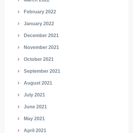
February 2022
January 2022
December 2021
November 2021
October 2021
September 2021
August 2021
July 2021
June 2021
May 2021
April 2021