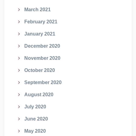
March 2021
February 2021
January 2021
December 2020
November 2020
October 2020
September 2020
August 2020
July 2020
June 2020
May 2020