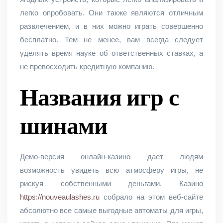
легко опробовать. Они также являются отличным
развлечением, и в них можно играть совершенно
бесплатно. Тем не менее, вам всегда следует
уделять время науке об ответственных ставках, а
не превосходить кредитную компанию.
Названия игр с
шинами
Демо-версия онлайн-казино дает людям
возможность увидеть всю атмосферу игры, не
рискуя собственными деньгами. Казино
https://nouveaulashes.ru
собрало на этом веб-сайте
абсолютно все самые выгодные автоматы для игры,