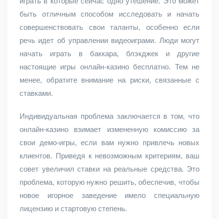
играть в которые сейчас одно утешение. Это может
быть отличным способом исследовать и начать
совершенствовать свои таланты, особенно если
речь идет об управлении видеоиграми. Люди могут
начать играть в баккара, блэкджек и другие
настоящие игры онлайн-казино бесплатно. Тем не
менее, обратите внимание на риски, связанные с
ставками.
Индивидуальная проблема заключается в том, что
онлайн-казино взимает измененную комиссию за
свои демо-игры, если вам нужно привлечь новых
клиентов. Приведя к невозможным критериям, ваш
совет увеличил ставки на реальные средства. Это
проблема, которую нужно решить, обеспечив, чтобы
новое игорное заведение имело специальную
лицензию и стартовую степень.