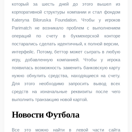
который за шесть дней до этого вышел из
корпоративной структуры компании и стал фондом
Kateryna Biloruska Foundation. Чтобы у игроков
Parimatch не возникало проблем с выполнением
операций по счету в букмекерской конторе
постарались сделать идентичный, к полной версии,
интерфейс. Потому, беттор может сыграть в любую
игру, добавленную компанией. Чтобы у игрока
появилась возможность заменить банковскую карту
нужно обнулить средства, находящиеся на счету.
Для этого необходимо запросить вывод всех
средств на изначальные реквизиты после чего
выполнить транзакцию новой картой.
Новости Футбола
Все это можно найти в левой части сайта