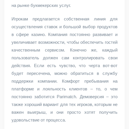
на рынке букмекерских услуг.
Игрокам предлагается собственная линия для
осуществления ставок и большой выбор продуктов
в сфере казино. Компания постоянно развивает и
увеличивает возможности, чтобы обеспечить гостей
качественным сервисом. Конечно же, каждый
пользователь должен сам контролировать свои
действия. Если есть чувство, что черта вот-вот
будет пересечена, можно обратиться в службу
поддержки компании. Комфорт пребывания на
платформе и лояльность клиентов – то, о чем
постоянно заботится Parimatch. Демоверсия – это
также хороший вариант для тех игроков, которым не
важен выигрыш, и они просто хотят получить
удовольствие от процесса.