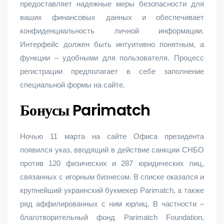
предоставляет надежные меры безопасности для
ваших финансовых данных и обеспечивает
конфиденциальность личной информации.
Интерфейс должен быть интуитивно понятным, а
функции – удобными для пользователя. Процесс
регистрации предполагает в себе заполнение
специальной формы на сайте.
Бонусы Parimatch
Ночью 11 марта на сайте Офиса президента
появился указ, вводящий в действие санкции СНБО
против 120 физических и 287 юридических лиц,
связанных с игорным бизнесом. В списке оказался и
крупнейший украинский букмекер Parimatch, а также
ряд аффилированных с ним юрлиц. В частности –
благотворительный фонд Parimatch Foundation,