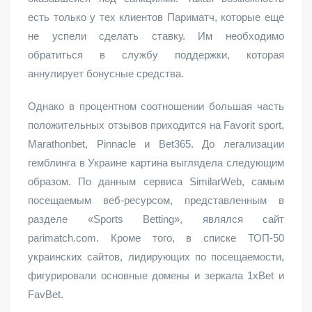
есть только у тех клиентов Париматч, которые еще
не успели сделать ставку. Им необходимо
обратиться в службу поддержки, которая
аннулирует бонусные средства.
Однако в процентном соотношении большая часть
положительных отзывов приходится на Favorit sport,
Marathonbet, Pinnacle и Bet365. До легализации
гемблинга в Украине картина выглядела следующим
образом. По данным сервиса SimilarWeb, самым
посещаемым веб-ресурсом, представленным в
разделе «Sports Betting», являлся сайт
parimatch.com. Кроме того, в списке ТОП-50
украинских сайтов, лидирующих по посещаемости,
фигурировали основные домены и зеркала 1xBet и
FavBet.