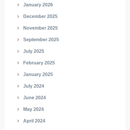
January 2026
December 2025
November 2025
September 2025
July 2025
February 2025
January 2025
July 2024
June 2024
May 2024
April 2024