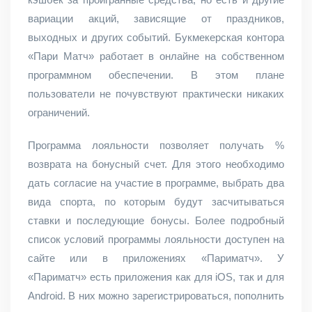
вариации акций, зависящие от праздников,
выходных и других событий. Букмекерская контора
«Пари Матч» работает в онлайне на собственном
программном обеспечении. В этом плане
пользователи не почувствуют практически никаких
ограничений.
Программа лояльности позволяет получать %
возврата на бонусный счет. Для этого необходимо
дать согласие на участие в программе, выбрать два
вида спорта, по которым будут засчитываться
ставки и последующие бонусы. Более подробный
список условий программы лояльности доступен на
сайте или в приложениях «Париматч». У
«Париматч» есть приложения как для iOS, так и для
Android. В них можно зарегистрироваться, пополнить