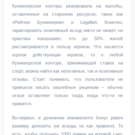
букмекерская контора реагировала на жалобы,
оставленные на сторонних ресурсах, таких как
«Рейтинг Букмекеров» и Legalbet. Конечно,
гарантировать позитивный исход никто не может, но
практика показывает, что до 50% жалоб
рассматривается в пользу игроков. Что касается
оценок действующих игроков, то о любой
букмекерской конторе, принимающей ставки на
спорт, можно найти как негативные, так и позитивные
отзывы. Стоит понимать, что пользователи не
привыкли писать хвалебные рецензии – обычно
отзыв оставляют только тогда, когда что-то не
нравится.
Во-первых, в денежном эквиваленте бонус равен
размеру депозита (не всегда, но как правило). То
есть, чтобы получить 1000 гривен на игровой счет,