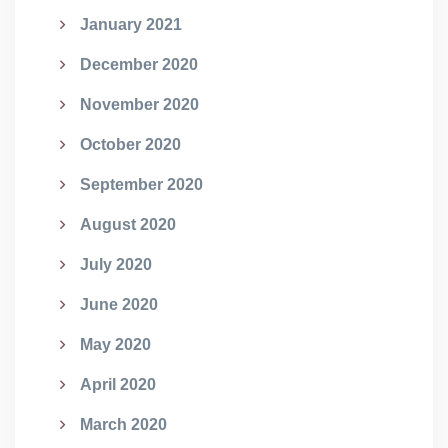
January 2021
December 2020
November 2020
October 2020
September 2020
August 2020
July 2020
June 2020
May 2020
April 2020
March 2020