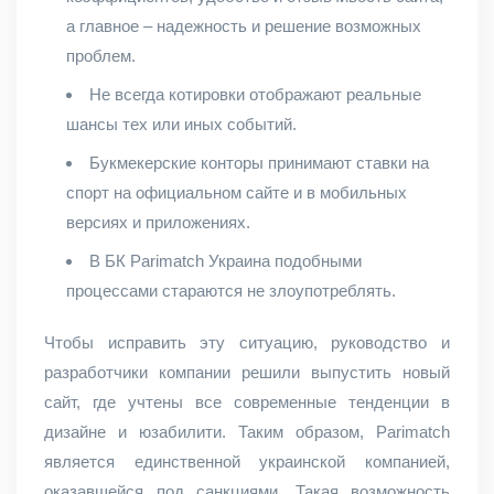
а главное – надежность и решение возможных
проблем.
Не всегда котировки отображают реальные
шансы тех или иных событий.
Букмекерские конторы принимают ставки на
спорт на официальном сайте и в мобильных
версиях и приложениях.
В БК Parimatch Украина подобными
процессами стараются не злоупотреблять.
Чтобы исправить эту ситуацию, руководство и
разработчики компании решили выпустить новый
сайт, где учтены все современные тенденции в
дизайне и юзабилити. Таким образом, Parimatch
является единственной украинской компанией,
оказавшейся под санкциями. Такая возможность