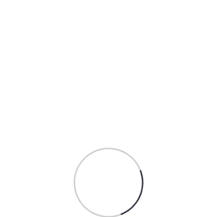
ом электронной почты.
ет и вывести
in Up
рамках предложения лояльности казино для новых
ита предлагает широкий выбор игр. Pin Up — это
звлечении своих клиентов захватывающими играми
или идеальный опыт, чтобы вы могли общаться с
ный покер-рум Pin Up Casino. Какое бы устройство
рошо проведете время. Хотя группа чрезвычайно
олько в Канаде.
 отвечает за лицензирование и регулирование
е законов страны. Чтобы вы могли наслаждаться