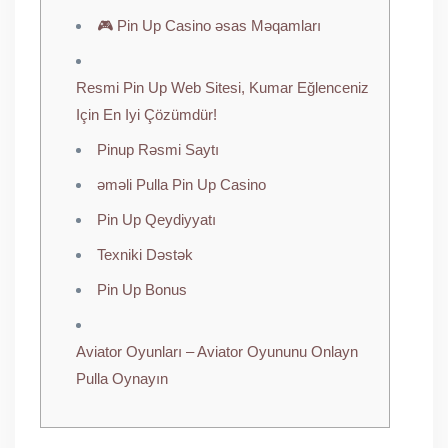
🎮 Pin Up Casino əsas Məqamları
Resmi Pin Up Web Sitesi, Kumar Eğlenceniz
Için En Iyi Çözümdür!
Pinup Rəsmi Saytı
əməli Pulla Pin Up Casino
Pin Up Qeydiyyatı
Texniki Dəstək
Pin Up Bonus
Aviator Oyunları – Aviator Oyununu Onlayn
Pulla Oynayın