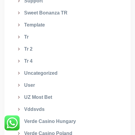
Support
Sweet Bonanza TR
Template
Tr
Tr 2
Tr 4
Uncategorized
User
UZ Most Bet
Vddsvds
Verde Casino Hungary
Verde Casino Poland