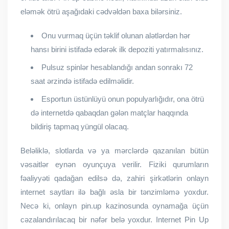
eləmək ötrü aşağıdaki cədvəldən baxa bilərsiniz.
Onu vurmaq üçün təklif olunan alətlərdən hər
hansı birini istifadə edərək ilk depoziti yatırmalısınız.
Pulsuz spinlər hesablandığı andan sonrakı 72
saat ərzində istifadə edilməlidir.
Esportun üstünlüyü onun populyarlığıdır, ona ötrü
də internetdə qabaqdan gələn matçlar haqqında
bildiriş tapmaq yüngül olacaq.
Beləliklə, slotlarda və ya mərclərdə qazanılan bütün
vəsaitlər eynən oyunçuya verilir. Fiziki qurumların
fəaliyyəti qadağan edilsə də, zahiri şirkətlərin onlayn
internet saytları ilə bağlı əsla bir tənzimləmə yoxdur.
Necə ki, onlayn pin.up kazinosunda oynamağa üçün
cəzalandırılacaq bir nəfər belə yoxdur. Internet Pin Up