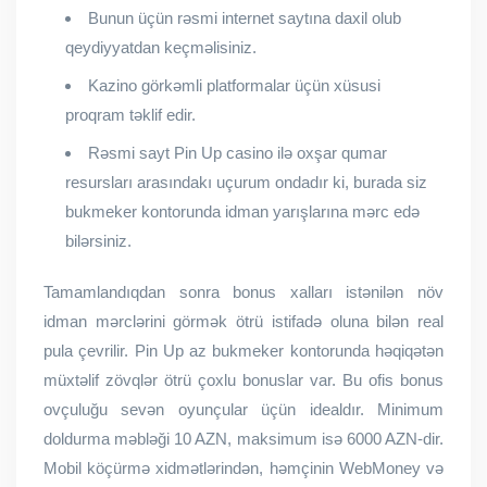
Bunun üçün rəsmi internet saytına daxil olub
qeydiyyatdan keçməlisiniz.
Kazino görkəmli platformalar üçün xüsusi
proqram təklif edir.
Rəsmi sayt Pin Up casino ilə oxşar qumar
resursları arasındakı uçurum ondadır ki, burada siz
bukmeker kontorunda idman yarışlarına mərc edə
bilərsiniz.
Tamamlandıqdan sonra bonus xalları istənilən növ
idman mərclərini görmək ötrü istifadə oluna bilən real
pula çevrilir. Pin Up az bukmeker kontorunda həqiqətən
müxtəlif zövqlər ötrü çoxlu bonuslar var. Bu ofis bonus
ovçuluğu sevən oyunçular üçün idealdır. Minimum
doldurma məbləği 10 AZN, maksimum isə 6000 AZN-dir.
Mobil köçürmə xidmətlərindən, həmçinin WebMoney və