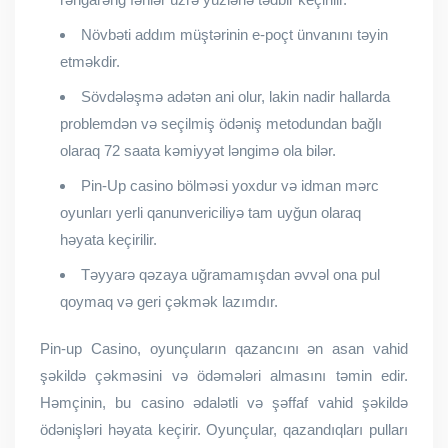
Növbəti addım müştərinin e-poçt ünvanını təyin
etməkdir.
Sövdələşmə adətən ani olur, lakin nadir hallarda
problemdən və seçilmiş ödəniş metodundan bağlı
olaraq 72 saata kəmiyyət ləngimə ola bilər.
Pin-Up casino bölməsi yoxdur və idman mərc
oyunları yerli qanunvericiliyə tam uyğun olaraq
həyata keçirilir.
Təyyarə qəzaya uğramamışdan əvvəl ona pul
qoymaq və geri çəkmək lazımdır.
Pin-up Casino, oyunçuların qazancını ən asan vahid
şəkildə çəkməsini və ödəmələri almasını təmin edir.
Həmçinin, bu casino ədalətli və şəffaf vahid şəkildə
ödənişləri həyata keçirir. Oyunçular, qazandıqları pulları