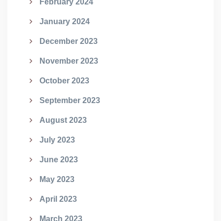
February 2024
January 2024
December 2023
November 2023
October 2023
September 2023
August 2023
July 2023
June 2023
May 2023
April 2023
March 2023