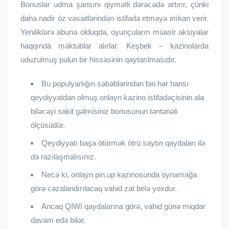
Bonuslar udma şansını qiymətli dərəcədə artırır, çünki
daha nadir öz vəsaitlərindən istifadə etməyə imkan verir.
Yeniliklərə abunə olduqda, oyunçuların müasir aksiyalar
haqqında məktublar alırlar. Keşbek – kazinolarda
uduzulmuş pulun bir hissəsinin qaytarılmasıdır.
Bu populyarlığın səbəblərindən biri hər hansı
qeydiyyatdan olmuş onlayn kazino istifadəçisinin ala
biləcəyi sakit gəlmisiniz bonusunun təntənəli
ölçüsüdür.
Qeydiyyatı başa ötürmək ötrü saytın qaydaları ilə
də razılaşmalısınız.
Necə ki, onlayn pin.up kazinosunda oynamağa
görə cəzalandırılacaq vahid zat belə yoxdur.
Ancaq QIWI qaydalarına görə, vahid günə miqdar
davam edə bilər.