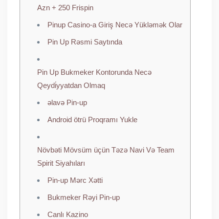
Azn + 250 Frispin
Pinup Casino-a Giriş Necə Yükləmək Olar
Pin Up Rəsmi Saytında
Pin Up Bukmeker Kontorunda Necə
Qeydi̇yyatdan Olmaq
əlavə Pin-up
Android ötrü Proqramı Yukle
Növbəti Mövsüm üçün Təzə Navi Və Team
Spirit Siyahıları
Pin-up Mərc Xətti
Bukmeker Rəyi Pin-up
Canlı Kazino