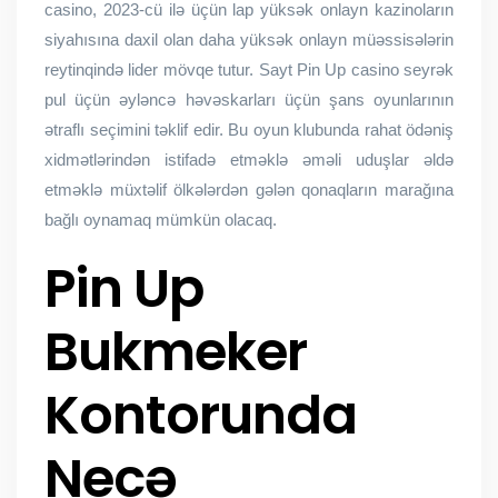
casino, 2023-cü ilə üçün lap yüksək onlayn kazinoların
siyahısına daxil olan daha yüksək onlayn müəssisələrin
reytinqində lider mövqe tutur. Sayt Pin Up casino seyrək
pul üçün əyləncə həvəskarları üçün şans oyunlarının
ətraflı seçimini təklif edir. Bu oyun klubunda rahat ödəniş
xidmətlərindən istifadə etməklə əməli uduşlar əldə
etməklə müxtəlif ölkələrdən gələn qonaqların marağına
bağlı oynamaq mümkün olacaq.
Pin Up
Bukmeker
Kontorunda
Necə