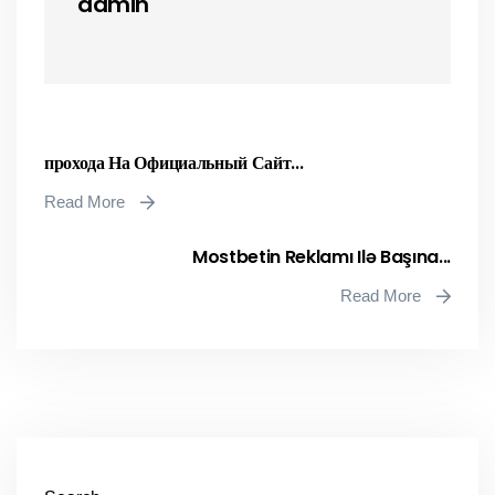
admin
прохода На Официальный Сайт...
Read More
Mostbetin Reklamı Ilə Başına...
Read More