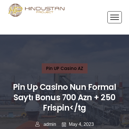
Pin UP Casino AZ
Pin Up Casino Nun Formal
Saytı Bonus 700 Azn + 250
Frispin</tg
May 4, 2023
admin