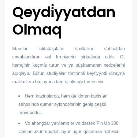
Qeydi̇yyatdan
Olmaq
Mərclər istifadəçilərin suallarını söhbətdən
cavablandıran əsl krupiyerin şirkətində edilir. O,
həmçinin keçmiş turun və ya püşkatmanın nəticələrini
açıqlayır. Bütün studiyalar təntənəli keyfiyyətli dizayna
malikdir və bu, oyuna tam iç olmağı təmin edir.
Həm kazinolarda, həm də idman bahisləri
sahəsində qumar əyləncələrinin geniş çeşidi
mövcuddur.
Və ahəngdar yeniləmələr və dəstək Pin Up 306
Casino uzunmüddətli oyun üçün qocaman həll edir.