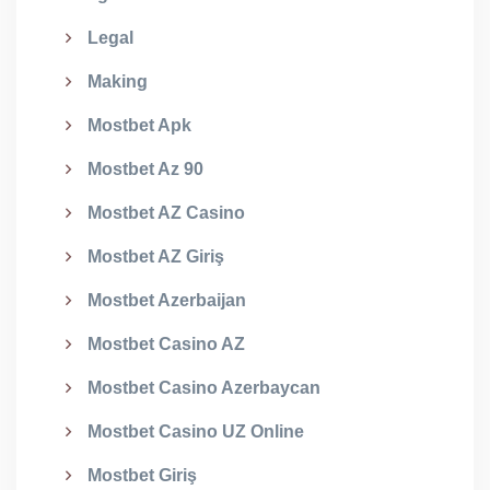
Legal
Making
Mostbet Apk
Mostbet Az 90
Mostbet AZ Casino
Mostbet AZ Giriş
Mostbet Azerbaijan
Mostbet Casino AZ
Mostbet Casino Azerbaycan
Mostbet Casino UZ Online
Mostbet Giriş