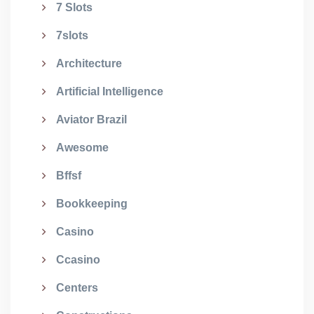
7 Slots
7slots
Architecture
Artificial Intelligence
Aviator Brazil
Awesome
Bffsf
Bookkeeping
Casino
Ccasino
Centers