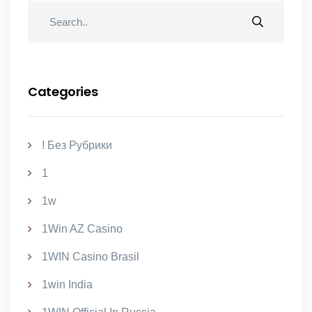
Categories
! Без Рубрики
1
1w
1Win AZ Casino
1WIN Casino Brasil
1win India