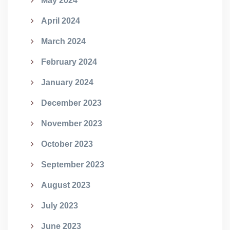
May 2024
April 2024
March 2024
February 2024
January 2024
December 2023
November 2023
October 2023
September 2023
August 2023
July 2023
June 2023