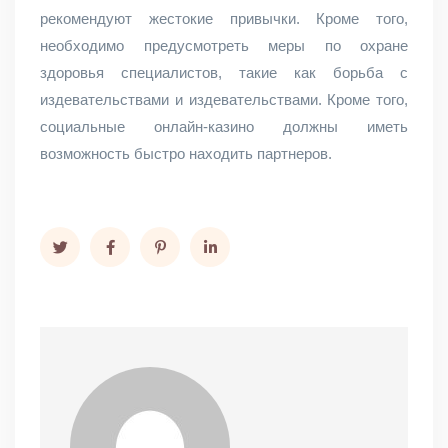
рекомендуют жестокие привычки. Кроме того,
необходимо предусмотреть меры по охране
здоровья специалистов, такие как борьба с
издевательствами и издевательствами. Кроме того,
социальные онлайн-казино должны иметь
возможность быстро находить партнеров.