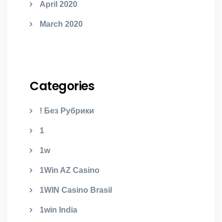
April 2020
March 2020
Categories
! Без Рубрики
1
1w
1Win AZ Casino
1WIN Casino Brasil
1win India