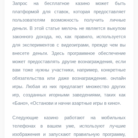
Запрос на бесплатное казино может быть
платформой для ставок, которая предоставляет
пользователям возможность получить личные
деньги. В этой статье мелочь не является выкупом
законного дохода, но, как правило, используется
для экспериментов с видеоиграми, прежде чем вы
внесете деньги. Здесь программное обеспечение
может предоставлять другие вознаграждения, если
вам тоже нужны участники, например, конкретные
обязательства или даже вознаграждение. онлайн
игры. Любая из них предлагает множество других
игр, созданных игорными заведениями, таких как
«Бано», «Останови и начни азартные игры в кино».
Следующие казино работают на мобильных
телефонах в вашем уме, используют лучшие
изображения и запускают правильную программу,