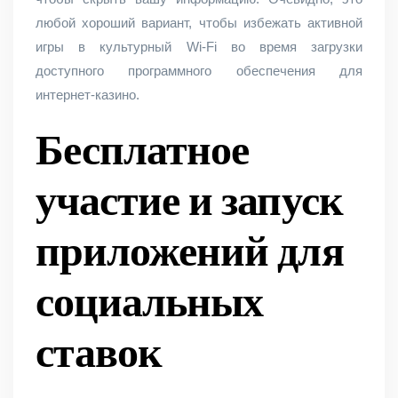
любой хороший вариант, чтобы избежать активной
игры в культурный Wi-Fi во время загрузки
доступного программного обеспечения для
интернет-казино.
Бесплатное
участие и запуск
приложений для
социальных
ставок