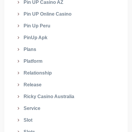
Pin UP Casino AZ
Pin UP Online Casino
Pin Up Peru
PinUp Apk
Plans
Platform
Relationship
Release
Ricky Casino Australia
Service
Slot
Slots