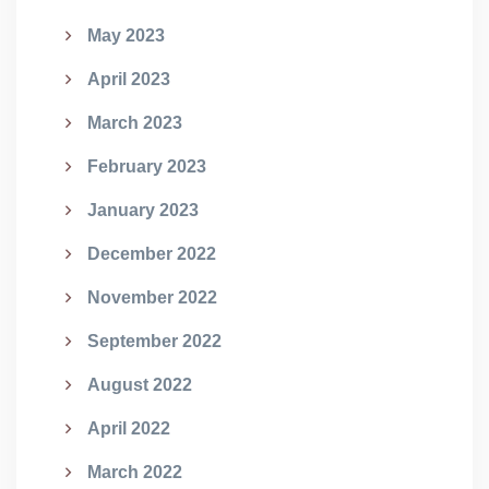
May 2023
April 2023
March 2023
February 2023
January 2023
December 2022
November 2022
September 2022
August 2022
April 2022
March 2022