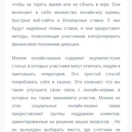
чтобы не терять время или не сбоить в игре. Они
включают в себя множество онлайн-игр казино,
быстрые веб-сайты и безопасные ставки. У них
будут надежные планы ставок, и они предоставят
методы, позволяющие участникам контролировать
финансовое положение девушки.
Многие онлайн-казино содержат журналистские
статьи, в которых участники могут отвечать людям и
приглашать операторов. Это простой способ
попробовать себя в казино. Это означает, что вы
также улучшите свою связь с онлайн-играми, в
которых вы также принимаете участие. Многие из
этих социальных онлайн-казино также
предоставляют группы поддержки клиентов,
ориентированные на решение ваших вопросов. . Но
он вынужден выбирать место, где счетчики не