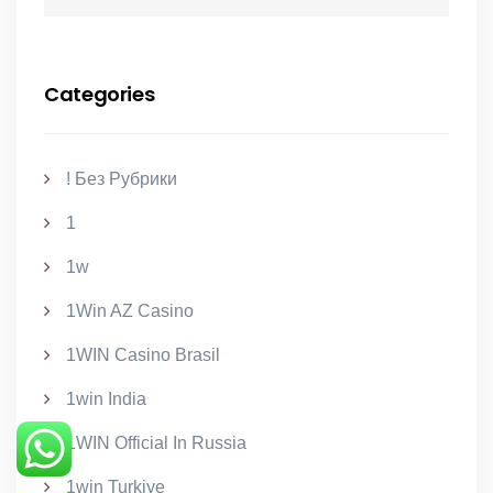
Categories
! Без Рубрики
1
1w
1Win AZ Casino
1WIN Casino Brasil
1win India
1WIN Official In Russia
1win Turkiye