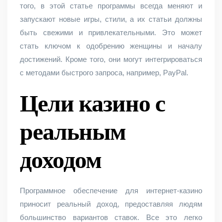
того, в этой статье программы всегда меняют и
запускают новые игры, стили, а их статьи должны
быть свежими и привлекательными. Это может
стать ключом к одобрению женщины и началу
достижений. Кроме того, они могут интегрироваться
с методами быстрого запроса, например, PayPal.
Цели казино с
реальным
доходом
Программное обеспечение для интернет-казино
приносит реальный доход, предоставляя людям
большинство вариантов ставок. Все это легко