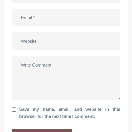
Save my name, email, and website in this
browser for the next time I comment.