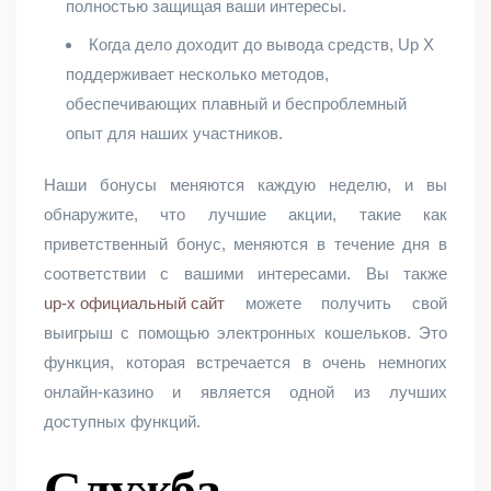
полностью защищая ваши интересы.
Когда дело доходит до вывода средств, Up X
поддерживает несколько методов,
обеспечивающих плавный и беспроблемный
опыт для наших участников.
Наши бонусы меняются каждую неделю, и вы
обнаружите, что лучшие акции, такие как
приветственный бонус, меняются в течение дня в
соответствии с вашими интересами. Вы также
up-x официальный сайт
можете получить свой
выигрыш с помощью электронных кошельков. Это
функция, которая встречается в очень немногих
онлайн-казино и является одной из лучших
доступных функций.
Служба