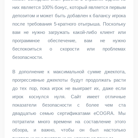
них является 100% бонус, который является первым
депозитом и может быть добавлен к балансу игрока
после требования 5-кратного отыгрыша. Поскольку
вам не нужно загружать какой-либо клиент или
программное обеспечение, вам не нужно
беспокоиться о скорости или проблемах
безопасности.
В дополнение к максимальной сумме джекпота,
прогрессивные джекпоты будут продолжать расти
до тех пор, пока игрок не выиграет их, даже если
игрок коснулся нуля. Сайт имеет отличные
показатели безопасности с более чем ста
двадцатью семью сертификатами eCOGRA. Мы
потратили много времени на составление этого
обзора, и важно, чтобы он был настолько