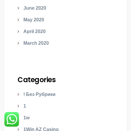
June 2020
May 2020
April 2020
March 2020
Categories
! Без Рубрики
1
1w
1Win AZ Casino