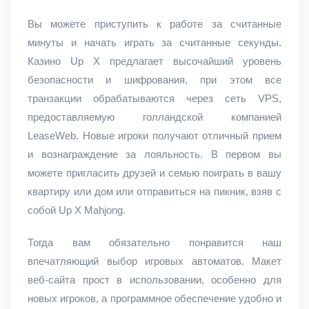
Вы можете приступить к работе за считанные
минуты и начать играть за считанные секунды.
Казино Up X предлагает высочайший уровень
безопасности и шифрования, при этом все
транзакции обрабатываются через сеть VPS,
предоставляемую голландской компанией
LeaseWeb. Новые игроки получают отличный прием
и вознаграждение за лояльность. В первом вы
можете пригласить друзей и семью поиграть в вашу
квартиру или дом или отправиться на пикник, взяв с
собой Up X Mahjong.
Тогда вам обязательно понравится наш
впечатляющий выбор игровых автоматов. Макет
веб-сайта прост в использовании, особенно для
новых игроков, а программное обеспечение удобно и