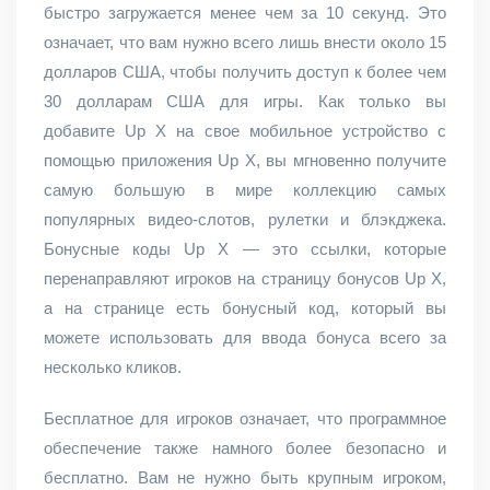
быстро загружается менее чем за 10 секунд. Это
означает, что вам нужно всего лишь внести около 15
долларов США, чтобы получить доступ к более чем
30 долларам США для игры. Как только вы
добавите Up X на свое мобильное устройство с
помощью приложения Up X, вы мгновенно получите
самую большую в мире коллекцию самых
популярных видео-слотов, рулетки и блэкджека.
Бонусные коды Up X — это ссылки, которые
перенаправляют игроков на страницу бонусов Up X,
а на странице есть бонусный код, который вы
можете использовать для ввода бонуса всего за
несколько кликов.
Бесплатное для игроков означает, что программное
обеспечение также намного более безопасно и
бесплатно. Вам не нужно быть крупным игроком,