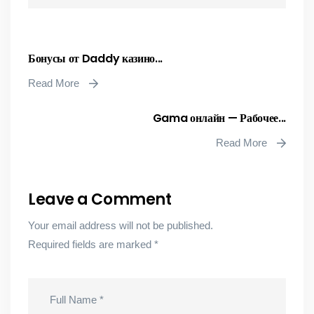
Бонусы от Daddy казино...
Read More
Gama онлайн — Рабочее...
Read More
Leave a Comment
Your email address will not be published.
Required fields are marked
*