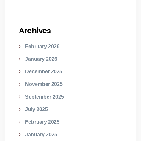
Archives
February 2026
January 2026
December 2025
November 2025
September 2025
July 2025
February 2025
January 2025