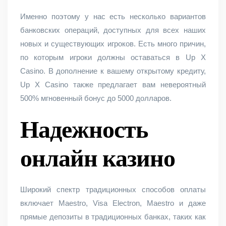
Именно поэтому у нас есть несколько вариантов
банковских операций, доступных для всех наших
новых и существующих игроков. Есть много причин,
по которым игроки должны оставаться в Up X
Casino. В дополнение к вашему открытому кредиту,
Up X Casino также предлагает вам невероятный
500% мгновенный бонус до 5000 долларов.
Надежность
онлайн казино
Широкий спектр традиционных способов оплаты
включает Maestro, Visa Electron, Maestro и даже
прямые депозиты в традиционных банках, таких как