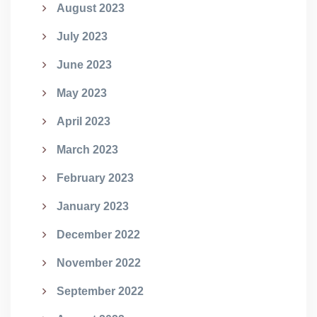
August 2023
July 2023
June 2023
May 2023
April 2023
March 2023
February 2023
January 2023
December 2022
November 2022
September 2022