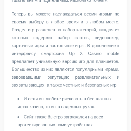
тщательным и тщательным, насколько точным.
Теперь вы можете наслаждаться всеми играми по
своему выбору в любое время и в любом месте.
Раздел игр разделен на набор категорий, каждая из
которых содержит набор слотов, видеопокер,
карточные игры и настольные игры. В дополнение к
интерфейсу смартфона Up X Casino mobile
предлагает уникальную версию игр для планшетов.
Большинство из них являются популярными играми,
завоевавшими репутацию развлекательных и
захватывающих, а также честных и безопасных игр.
И если вы любите рисковать в бесплатных
играх казино, то вы в надежных руках.
Сайт также быстро загружался на всех
протестированных нами устройствах.